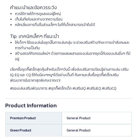
คำแนะนำและข้อควรระวัง
ควรใช้ภายใต้การดูแลของผู้ใหญ่
เก็บในที่แห้งและห่างจากความร้อน
หลีกเลี่ยงการทิ้งชิ้นส่วนเล็กๆ ในที่ที่เด็กสามารถเข้าถึงได้
Tip. เทคนิคเล็กๆ ที่แนะนำ
ให้เด็กๆ ใช้ของเล่นในชุดนี้ในการเล่นกลุ่ม จะช่วยเสริมสร้างทักษะการเข้าสังคมและ
การทำงานเป็นทีม
สร้างสรรค์กิจกรรมใหม่ๆ ด้วยการผสมผสานของเล่นจากชุดนี้กับของเล่นอื่นๆ ที่มี
อยู่
เลือกซื้อชุดกิ๊ฟเซ็ทสุดคุ้มสำหรับเด็กๆวันนี้ เพื่อส่งเสริมการเรียนรู้ผ่านการเล่น เสริม
IQ, EQ และ CQ ให้กับน้องๆหนูๆได้อย่างเต็มที่ ค้นหาและสั่งซื้อชุดกิ๊ฟเซ็ทเสริม
พัฒนาการในราคาสุดพิเศษจากเรา!
#ของเล่นเสริมพัฒนาการ #ชุดกิ๊ฟเซ็ทเด็ก #เสริมIQ #เสริมEQ #เสริมCQ
Product Information
Premium Product
General Product
Green Product
General Product