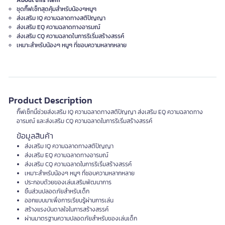
About this item
ชุดกิ๊ฟเซ็ทสุดคุ้มสำหรับน้องๆหนูๆ
ส่งเสริม IQ ความฉลาดทางสติปัญญา
ส่งเสริม EQ ความฉลาดทางอารมณ์
ส่งเสริม CQ ความฉลาดในการริเริ่มสร้างสรรค์
เหมาะสำหรับน้องๆ หนูๆ ที่ชอบความหลากหลาย
Product Description
กิ๊ฟเซ็ทนี้ช่วยส่งเสริม IQ ความฉลาดทางสติปัญญา ส่งเสริม EQ ความฉลาดทาง
อารมณ์ และส่งเสริม CQ ความฉลาดในการริเริ่มสร้างสรรค์
ข้อมูลสินค้า
ส่งเสริม IQ ความฉลาดทางสติปัญญา
ส่งเสริม EQ ความฉลาดทางอารมณ์
ส่งเสริม CQ ความฉลาดในการริเริ่มสร้างสรรค์
เหมาะสำหรับน้องๆ หนูๆ ที่ชอบความหลากหลาย
ประกอบด้วยของเล่นเสริมพัฒนาการ
ชิ้นส่วนปลอดภัยสำหรับเด็ก
ออกแบบมาเพื่อการเรียนรู้ผ่านการเล่น
สร้างแรงบันดาลใจในการสร้างสรรค์
ผ่านมาตรฐานความปลอดภัยสำหรับของเล่นเด็ก