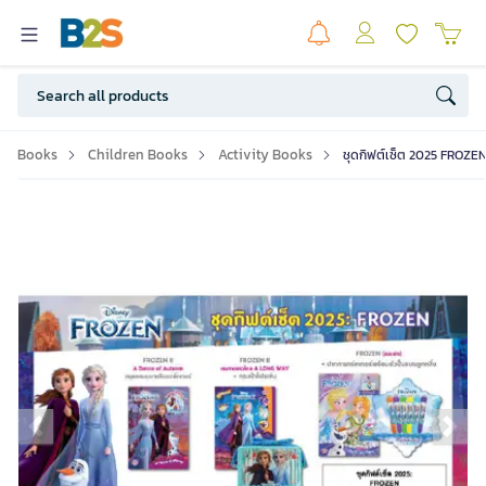
Books
Children Books
Activity Books
ชุดกิฟต์เซ็ต 2025 FROZEN 
Previous slide
Ne