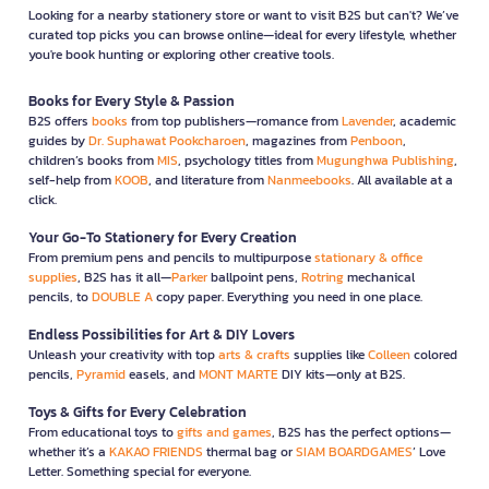
Looking for a nearby stationery store or want to visit B2S but can't? We’ve
curated top picks you can browse online—ideal for every lifestyle, whether
you're book hunting or exploring other creative tools.
Books for Every Style & Passion
B2S offers
books
from top publishers—romance from
Lavender
, academic
guides by
Dr. Suphawat Pookcharoen
, magazines from
Penboon
,
children’s books from
MIS
, psychology titles from
Mugunghwa Publishing
,
self-help from
KOOB
, and literature from
Nanmeebooks
. All available at a
click.
Your Go-To Stationery for Every Creation
From premium pens and pencils to multipurpose
stationary & office
supplies
, B2S has it all—
Parker
ballpoint pens,
Rotring
mechanical
pencils, to
DOUBLE A
copy paper. Everything you need in one place.
Endless Possibilities for Art & DIY Lovers
Unleash your creativity with top
arts & crafts
supplies like
Colleen
colored
pencils,
Pyramid
easels, and
MONT MARTE
DIY kits—only at B2S.
Toys & Gifts for Every Celebration
From educational toys to
gifts and games
, B2S has the perfect options—
whether it’s a
KAKAO FRIENDS
thermal bag or
SIAM BOARDGAMES
’ Love
Letter. Something special for everyone.