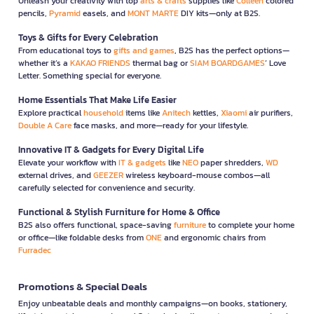
Unleash your creativity with top
arts & crafts
supplies like
Colleen
colored
pencils,
Pyramid
easels, and
MONT MARTE
DIY kits—only at B2S.
Toys & Gifts for Every Celebration
From educational toys to
gifts and games
, B2S has the perfect options—
whether it’s a
KAKAO FRIENDS
thermal bag or
SIAM BOARDGAMES
’ Love
Letter. Something special for everyone.
Home Essentials That Make Life Easier
Explore practical
household
items like
Anitech
kettles,
Xiaomi
air purifiers,
Double A Care
face masks, and more—ready for your lifestyle.
Innovative IT & Gadgets for Every Digital Life
Elevate your workflow with
IT & gadgets
like
NEO
paper shredders,
WD
external drives, and
GEEZER
wireless keyboard-mouse combos—all
carefully selected for convenience and security.
Functional & Stylish Furniture for Home & Office
B2S also offers functional, space-saving
furniture
to complete your home
or office—like foldable desks from
ONE
and ergonomic chairs from
Furradec
Promotions & Special Deals
Enjoy unbeatable deals and monthly campaigns—on books, stationery,