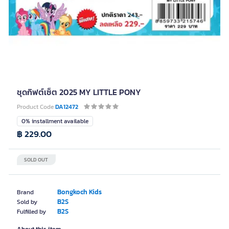
ชุดกิฟต์เซ็ต 2025 MY LITTLE PONY
Product Code
DA12472
0% installment available
฿ 229.00
SOLD OUT
Bongkoch Kids
Brand
B2S
Sold by
B2S
Fulfilled by