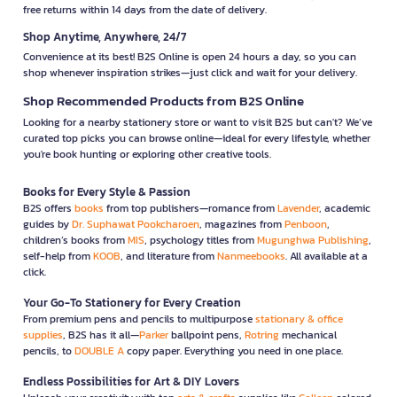
free returns within 14 days from the date of delivery.
Shop Anytime, Anywhere, 24/7
Convenience at its best! B2S Online is open 24 hours a day, so you can
shop whenever inspiration strikes—just click and wait for your delivery.
Shop Recommended Products from B2S Online
Looking for a nearby stationery store or want to visit B2S but can't? We’ve
curated top picks you can browse online—ideal for every lifestyle, whether
you're book hunting or exploring other creative tools.
Books for Every Style & Passion
B2S offers
books
from top publishers—romance from
Lavender
, academic
guides by
Dr. Suphawat Pookcharoen
, magazines from
Penboon
,
children’s books from
MIS
, psychology titles from
Mugunghwa Publishing
,
self-help from
KOOB
, and literature from
Nanmeebooks
. All available at a
click.
Your Go-To Stationery for Every Creation
From premium pens and pencils to multipurpose
stationary & office
supplies
, B2S has it all—
Parker
ballpoint pens,
Rotring
mechanical
pencils, to
DOUBLE A
copy paper. Everything you need in one place.
Endless Possibilities for Art & DIY Lovers