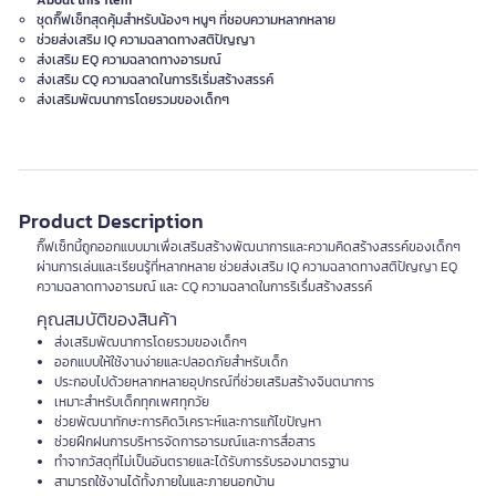
About this item
ชุดกิ๊ฟเซ็ทสุดคุ้มสำหรับน้องๆ หนูๆ ที่ชอบความหลากหลาย
ช่วยส่งเสริม IQ ความฉลาดทางสติปัญญา
ส่งเสริม EQ ความฉลาดทางอารมณ์
ส่งเสริม CQ ความฉลาดในการริเริ่มสร้างสรรค์
ส่งเสริมพัฒนาการโดยรวมของเด็กๆ
Product Description
กิ๊ฟเซ็ทนี้ถูกออกแบบมาเพื่อเสริมสร้างพัฒนาการและความคิดสร้างสรรค์ของเด็กๆ
ผ่านการเล่นและเรียนรู้ที่หลากหลาย ช่วยส่งเสริม IQ ความฉลาดทางสติปัญญา EQ
ความฉลาดทางอารมณ์ และ CQ ความฉลาดในการริเรื่มสร้างสรรค์
คุณสมบัติของสินค้า
ส่งเสริมพัฒนาการโดยรวมของเด็กๆ
ออกแบบให้ใช้งานง่ายและปลอดภัยสำหรับเด็ก
ประกอบไปด้วยหลากหลายอุปกรณ์ที่ช่วยเสริมสร้างจินตนาการ
เหมาะสำหรับเด็กทุกเพศทุกวัย
ช่วยพัฒนาทักษะการคิดวิเคราะห์และการแก้ไขปัญหา
ช่วยฝึกฝนการบริหารจัดการอารมณ์และการสื่อสาร
ทำจากวัสดุที่ไม่เป็นอันตรายและได้รับการรับรองมาตรฐาน
สามารถใช้งานได้ทั้งภายในและภายนอกบ้าน