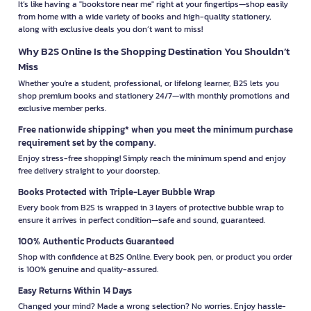
It’s like having a "bookstore near me" right at your fingertips—shop easily
from home with a wide variety of books and high-quality stationery,
along with exclusive deals you don’t want to miss!
Why B2S Online Is the Shopping Destination You Shouldn’t
Miss
Whether you're a student, professional, or lifelong learner, B2S lets you
shop premium books and stationery 24/7—with monthly promotions and
exclusive member perks.
Free nationwide shipping* when you meet the minimum purchase
requirement set by the company.
Enjoy stress-free shopping! Simply reach the minimum spend and enjoy
free delivery straight to your doorstep.
Books Protected with Triple-Layer Bubble Wrap
Every book from B2S is wrapped in 3 layers of protective bubble wrap to
ensure it arrives in perfect condition—safe and sound, guaranteed.
100% Authentic Products Guaranteed
Shop with confidence at B2S Online. Every book, pen, or product you order
is 100% genuine and quality-assured.
Easy Returns Within 14 Days
Changed your mind? Made a wrong selection? No worries. Enjoy hassle-