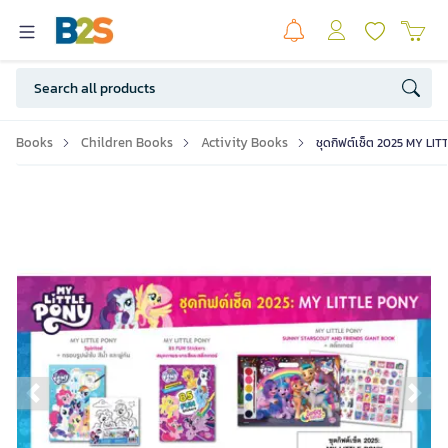
Books
Children Books
Activity Books
ชุดกิฟต์เซ็ต 2025 MY LI
Previous slide
Ne