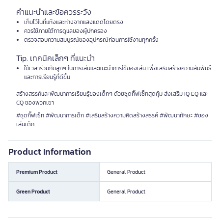
คำแนะนำและข้อควรระวัง
เก็บไว้ในที่แห้งและห่างจากแสงแดดโดยตรง
ควรใช้ภายใต้การดูแลของผู้ปกครอง
ตรวจสอบความสมบูรณ์ของอุปกรณ์ก่อนการใช้งานทุกครั้ง
Tip. เทคนิคเล็กๆ ที่แนะนำ
ใช้เวลาร่วมกับลูกๆ ในการเล่นและแนะนำการใช้ของเล่น เพื่อเสริมสร้างความสัมพันธ์
และการเรียนรู้ที่ดีขึ้น
สร้างสรรค์และพัฒนาการเรียนรู้ของเด็กๆ ด้วยชุดกิ๊ฟเซ็ทสุดคุ้ม ส่งเสริม IQ EQ และ
CQ ของพวกเขา
#ชุดกิ๊ฟเซ็ท #พัฒนาการเด็ก #เสริมสร้างความคิดสร้างสรรค์ #พัฒนาทักษะ #ของ
เล่นเด็ก
Product Information
Premium Product
General Product
Green Product
General Product