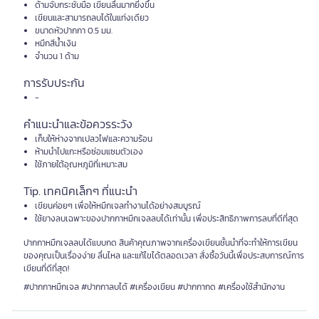
ด้ามจับกระชับมือ เขียนลื่นมากยิ่งขึ้น
เขียนและสามารถลบได้ในแท่งเดียว
ขนาดหัวปากกา 0.5 มม.
หมึกสีน้ำเงิน
จำนวน 1 ด้าม
การรับประกัน
-
คำแนะนำและข้อควรระวัง
เก็บให้ห่างจากเปลวไฟและความร้อน
ห้ามนำไปแกะหรือซ่อมแซมตัวเอง
ใช้ภายใต้อุณหภูมิที่เหมาะสม
Tip. เทคนิคเล็กๆ ที่แนะนำ
เขียนค่อยๆ เพื่อให้หมึกเจลทำงานได้อย่างสมบูรณ์
ใช้ยางลบเฉพาะของปากกาหมึกเจลลบได้เท่านั้น เพื่อประสิทธิภาพการลบที่ดีที่สุด
ปากกาหมึกเจลลบได้แบบกด สินค้าคุณภาพจากเครื่องเขียนชั้นนำที่จะทำให้การเขียน
ของคุณเป็นเรื่องง่าย ลื่นไหล และแก้ไขได้ตลอดเวลา สั่งซื้อวันนี้เพื่อประสบการณ์การ
เขียนที่ดีที่สุด!
#ปากกาหมึกเจล #ปากกาลบได้ #เครื่องเขียน #ปากกากด #เครื่องใช้สำนักงาน