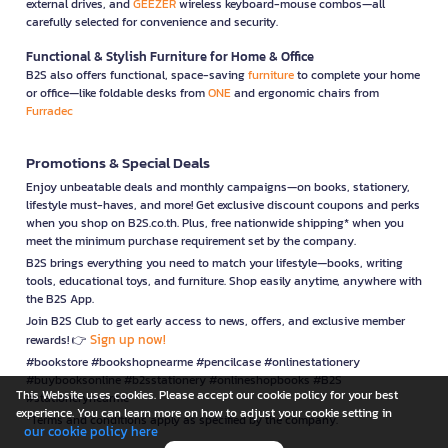
external drives, and
GEEZER
wireless keyboard-mouse combos—all
carefully selected for convenience and security.
Functional & Stylish Furniture for Home & Office
B2S also offers functional, space-saving
furniture
to complete your home
or office—like foldable desks from
ONE
and ergonomic chairs from
Furradec
Promotions & Special Deals
Enjoy unbeatable deals and monthly campaigns—on books, stationery,
lifestyle must-haves, and more! Get exclusive discount coupons and perks
when you shop on B2S.co.th. Plus, free nationwide shipping* when you
meet the minimum purchase requirement set by the company.
B2S brings everything you need to match your lifestyle—books, writing
tools, educational toys, and furniture. Shop easily anytime, anywhere with
the B2S App.
Join B2S Club to get early access to news, offers, and exclusive member
Sign up now!
rewards! 👉
#bookstore #bookshopnearme #pencilcase #onlinestationery
#buybooksonline #b2sstationery #onlineshopbooks #B2S
This Website uses cookies. Please accept our cookie policy for your best
#stationerynearme
experience. You can learn more on how to adjust your cookie setting in
*Terms and conditions apply as specified by the company.
our cookie policy here