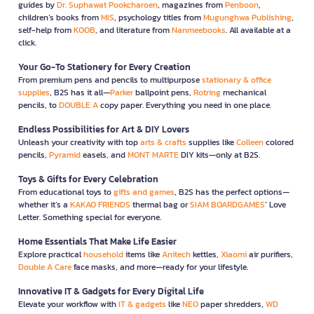
guides by
Dr. Suphawat Pookcharoen
, magazines from
Penboon
,
children’s books from
MIS
, psychology titles from
Mugunghwa Publishing
,
self-help from
KOOB
, and literature from
Nanmeebooks
. All available at a
click.
Your Go-To Stationery for Every Creation
From premium pens and pencils to multipurpose
stationary & office
supplies
, B2S has it all—
Parker
ballpoint pens,
Rotring
mechanical
pencils, to
DOUBLE A
copy paper. Everything you need in one place.
Endless Possibilities for Art & DIY Lovers
Unleash your creativity with top
arts & crafts
supplies like
Colleen
colored
pencils,
Pyramid
easels, and
MONT MARTE
DIY kits—only at B2S.
Toys & Gifts for Every Celebration
From educational toys to
gifts and games
, B2S has the perfect options—
whether it’s a
KAKAO FRIENDS
thermal bag or
SIAM BOARDGAMES
’ Love
Letter. Something special for everyone.
Home Essentials That Make Life Easier
Explore practical
household
items like
Anitech
kettles,
Xiaomi
air purifiers,
Double A Care
face masks, and more—ready for your lifestyle.
Innovative IT & Gadgets for Every Digital Life
Elevate your workflow with
IT & gadgets
like
NEO
paper shredders,
WD