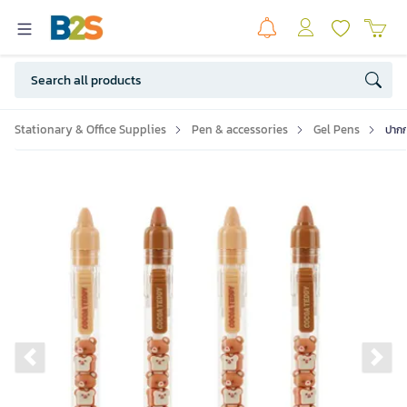
Stationary & Office Supplies
Pen & accessories
Gel Pens
ปากก
Previous slide
Ne