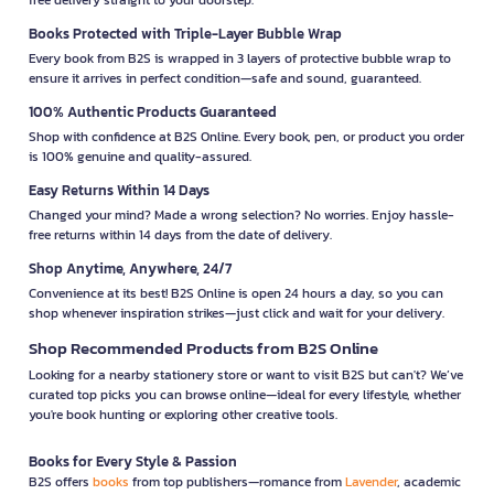
Books Protected with Triple-Layer Bubble Wrap
Every book from B2S is wrapped in 3 layers of protective bubble wrap to
ensure it arrives in perfect condition—safe and sound, guaranteed.
100% Authentic Products Guaranteed
Shop with confidence at B2S Online. Every book, pen, or product you order
is 100% genuine and quality-assured.
Easy Returns Within 14 Days
Changed your mind? Made a wrong selection? No worries. Enjoy hassle-
free returns within 14 days from the date of delivery.
Shop Anytime, Anywhere, 24/7
Convenience at its best! B2S Online is open 24 hours a day, so you can
shop whenever inspiration strikes—just click and wait for your delivery.
Shop Recommended Products from B2S Online
Looking for a nearby stationery store or want to visit B2S but can't? We’ve
curated top picks you can browse online—ideal for every lifestyle, whether
you're book hunting or exploring other creative tools.
Books for Every Style & Passion
B2S offers
books
from top publishers—romance from
Lavender
, academic