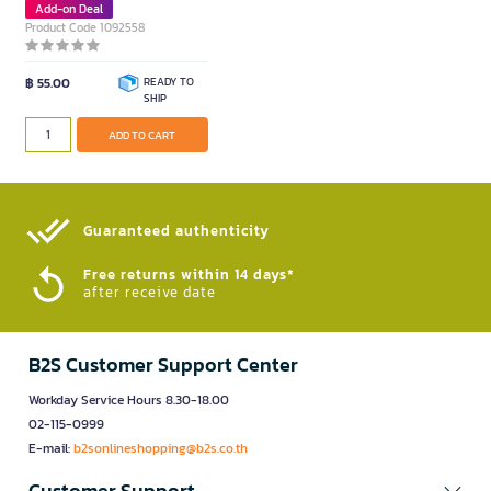
Add-on Deal
Product Code 1092558
฿ 55.00
READY TO
SHIP
ADD TO CART
Guaranteed authenticity​
Free returns within 14 days*
after receive date
B2S Customer Support Center
Workday Service Hours 8.30-18.00
02-115-0999
E-mail:
b2sonlineshopping@b2s.co.th
Customer Support