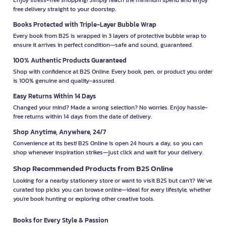
free delivery straight to your doorstep.
Books Protected with Triple-Layer Bubble Wrap
Every book from B2S is wrapped in 3 layers of protective bubble wrap to
ensure it arrives in perfect condition—safe and sound, guaranteed.
100% Authentic Products Guaranteed
Shop with confidence at B2S Online. Every book, pen, or product you order
is 100% genuine and quality-assured.
Easy Returns Within 14 Days
Changed your mind? Made a wrong selection? No worries. Enjoy hassle-
free returns within 14 days from the date of delivery.
Shop Anytime, Anywhere, 24/7
Convenience at its best! B2S Online is open 24 hours a day, so you can
shop whenever inspiration strikes—just click and wait for your delivery.
Shop Recommended Products from B2S Online
Looking for a nearby stationery store or want to visit B2S but can't? We’ve
curated top picks you can browse online—ideal for every lifestyle, whether
you're book hunting or exploring other creative tools.
Books for Every Style & Passion