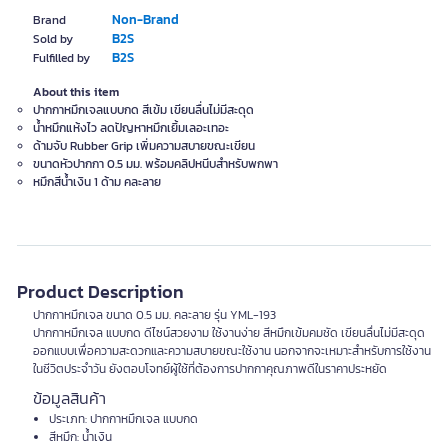
Non-Brand
Brand
B2S
Sold by
B2S
Fulfilled by
About this item
ปากกาหมึกเจลแบบกด สีเข้ม เขียนลื่นไม่มีสะดุด
น้ำหมึกแห้งไว ลดปัญหาหมึกเยิ้มเลอะเทอะ
ด้ามจับ Rubber Grip เพิ่มความสบายขณะเขียน
ขนาดหัวปากกา 0.5 มม. พร้อมคลิปหนีบสำหรับพกพา
หมึกสีน้ำเงิน 1 ด้าม คละลาย
Product Description
ปากกาหมึกเจล ขนาด 0.5 มม. คละลาย รุ่น YML-193
ปากกาหมึกเจล แบบกด ดีไซน์สวยงาม ใช้งานง่าย สีหมึกเข้มคมชัด เขียนลื่นไม่มีสะดุด
ออกแบบเพื่อความสะดวกและความสบายขณะใช้งาน นอกจากจะเหมาะสำหรับการใช้งาน
ในชีวิตประจำวัน ยังตอบโจทย์ผู้ใช้ที่ต้องการปากกาคุณภาพดีในราคาประหยัด
ข้อมูลสินค้า
ประเภท: ปากกาหมึกเจล แบบกด
สีหมึก: น้ำเงิน