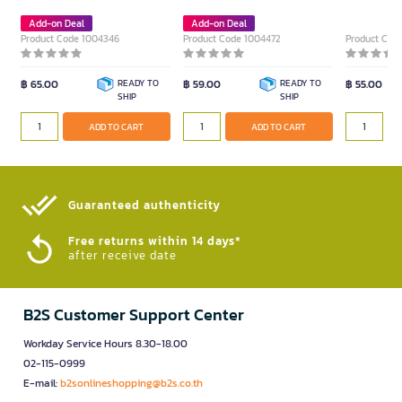
Add-on Deal
Add-on Deal
Product Code 1004346
Product Code 1004472
Product Cod
฿ 65.00
READY TO
฿ 59.00
READY TO
฿ 55.00
SHIP
SHIP
ADD TO CART
ADD TO CART
Guaranteed authenticity​
Free returns within 14 days*
after receive date
B2S Customer Support Center
Workday Service Hours 8.30-18.00
02-115-0999
E-mail:
b2sonlineshopping@b2s.co.th