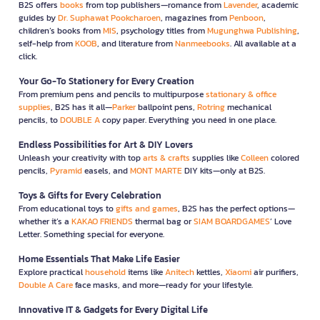
B2S offers
books
from top publishers—romance from
Lavender
, academic
guides by
Dr. Suphawat Pookcharoen
, magazines from
Penboon
,
children’s books from
MIS
, psychology titles from
Mugunghwa Publishing
,
self-help from
KOOB
, and literature from
Nanmeebooks
. All available at a
click.
Your Go-To Stationery for Every Creation
From premium pens and pencils to multipurpose
stationary & office
supplies
, B2S has it all—
Parker
ballpoint pens,
Rotring
mechanical
pencils, to
DOUBLE A
copy paper. Everything you need in one place.
Endless Possibilities for Art & DIY Lovers
Unleash your creativity with top
arts & crafts
supplies like
Colleen
colored
pencils,
Pyramid
easels, and
MONT MARTE
DIY kits—only at B2S.
Toys & Gifts for Every Celebration
From educational toys to
gifts and games
, B2S has the perfect options—
whether it’s a
KAKAO FRIENDS
thermal bag or
SIAM BOARDGAMES
’ Love
Letter. Something special for everyone.
Home Essentials That Make Life Easier
Explore practical
household
items like
Anitech
kettles,
Xiaomi
air purifiers,
Double A Care
face masks, and more—ready for your lifestyle.
Innovative IT & Gadgets for Every Digital Life