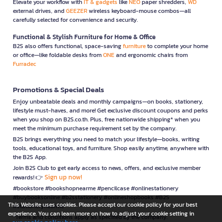
Elevate your workflow with
IT & gadgets
like
NEO
paper shredders,
WD
external drives, and
GEEZER
wireless keyboard-mouse combos—all
carefully selected for convenience and security.
Functional & Stylish Furniture for Home & Office
B2S also offers functional, space-saving
furniture
to complete your home
or office—like foldable desks from
ONE
and ergonomic chairs from
Furradec
Promotions & Special Deals
Enjoy unbeatable deals and monthly campaigns—on books, stationery,
lifestyle must-haves, and more! Get exclusive discount coupons and perks
when you shop on B2S.co.th. Plus, free nationwide shipping* when you
meet the minimum purchase requirement set by the company.
B2S brings everything you need to match your lifestyle—books, writing
tools, educational toys, and furniture. Shop easily anytime, anywhere with
the B2S App.
Join B2S Club to get early access to news, offers, and exclusive member
Sign up now!
rewards! 👉
#bookstore #bookshopnearme #pencilcase #onlinestationery
#buybooksonline #b2sstationery #onlineshopbooks #B2S
This Website uses cookies. Please accept our cookie policy for your best
#stationerynearme
experience. You can learn more on how to adjust your cookie setting in
*Terms and conditions apply as specified by the company.