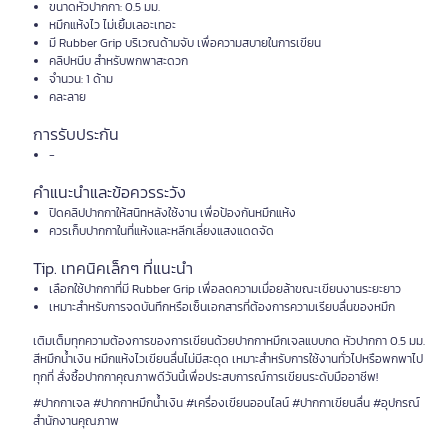
ขนาดหัวปากกา: 0.5 มม.
หมึกแห้งไว ไม่เยิ้มเลอะเทอะ
มี Rubber Grip บริเวณด้ามจับ เพื่อความสบายในการเขียน
คลิปหนีบ สำหรับพกพาสะดวก
จำนวน: 1 ด้าม
คละลาย
การรับประกัน
-
คำแนะนำและข้อควรระวัง
ปิดคลิปปากกาให้สนิทหลังใช้งาน เพื่อป้องกันหมึกแห้ง
ควรเก็บปากกาในที่แห้งและหลีกเลี่ยงแสงแดดจัด
Tip. เทคนิคเล็กๆ ที่แนะนำ
เลือกใช้ปากกาที่มี Rubber Grip เพื่อลดความเมื่อยล้าขณะเขียนงานระยะยาว
เหมาะสำหรับการจดบันทึกหรือเซ็นเอกสารที่ต้องการความเรียบลื่นของหมึก
เติมเต็มทุกความต้องการของการเขียนด้วยปากกาหมึกเจลแบบกด หัวปากกา 0.5 มม.
สีหมึกน้ำเงิน หมึกแห้งไวเขียนลื่นไม่มีสะดุด เหมาะสำหรับการใช้งานทั่วไปหรือพกพาไป
ทุกที่ สั่งซื้อปากกาคุณภาพดีวันนี้เพื่อประสบการณ์การเขียนระดับมืออาชีพ!
#ปากกาเจล #ปากกาหมึกน้ำเงิน #เครื่องเขียนออนไลน์ #ปากกาเขียนลื่น #อุปกรณ์
สำนักงานคุณภาพ