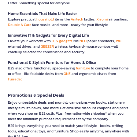
Letter. Something special for everyone.
Home Essentials That Make Life Easier
Explore practical
household
items like
Anitech
kettles,
Xiaomi
air purifiers,
Double A Care
face masks, and more—ready for your lifestyle.
Innovative IT & Gadgets for Every Digital Life
Elevate your workflow with
IT & gadgets
like
NEO
paper shredders,
WD
external drives, and
GEEZER
wireless keyboard-mouse combos—all
carefully selected for convenience and security.
Functional & Stylish Furniture for Home & Office
B2S also offers functional, space-saving
furniture
to complete your home
or office—like foldable desks from
ONE
and ergonomic chairs from
Furradec
Promotions & Special Deals
Enjoy unbeatable deals and monthly campaigns—on books, stationery,
lifestyle must-haves, and more! Get exclusive discount coupons and perks
when you shop on B2S.co.th. Plus, free nationwide shipping* when you
meet the minimum purchase requirement set by the company.
B2S brings everything you need to match your lifestyle—books, writing
tools, educational toys, and furniture. Shop easily anytime, anywhere with
the B2S App.