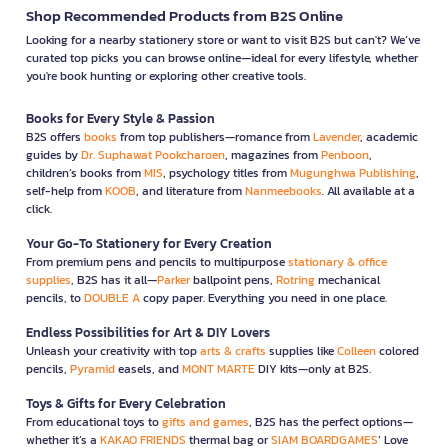
Shop Recommended Products from B2S Online
Looking for a nearby stationery store or want to visit B2S but can't? We’ve
curated top picks you can browse online—ideal for every lifestyle, whether
you're book hunting or exploring other creative tools.
Books for Every Style & Passion
B2S offers
books
from top publishers—romance from
Lavender
, academic
guides by
Dr. Suphawat Pookcharoen
, magazines from
Penboon
,
children’s books from
MIS
, psychology titles from
Mugunghwa Publishing
,
self-help from
KOOB
, and literature from
Nanmeebooks
. All available at a
click.
Your Go-To Stationery for Every Creation
From premium pens and pencils to multipurpose
stationary & office
supplies
, B2S has it all—
Parker
ballpoint pens,
Rotring
mechanical
pencils, to
DOUBLE A
copy paper. Everything you need in one place.
Endless Possibilities for Art & DIY Lovers
Unleash your creativity with top
arts & crafts
supplies like
Colleen
colored
pencils,
Pyramid
easels, and
MONT MARTE
DIY kits—only at B2S.
Toys & Gifts for Every Celebration
From educational toys to
gifts and games
, B2S has the perfect options—
whether it’s a
KAKAO FRIENDS
thermal bag or
SIAM BOARDGAMES
’ Love