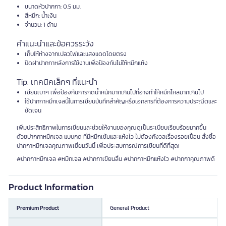
ขนาดหัวปากกา: 0.5 มม.
สีหมึก: น้ำเงิน
จำนวน: 1 ด้าม
คำแนะนำและข้อควรระวัง
เก็บให้ห่างจากเปลวไฟและแสงแดดโดยตรง
ปิดฝาปากกาหลังการใช้งานเพื่อป้องกันไม่ให้หมึกแห้ง
Tip. เทคนิคเล็กๆ ที่แนะนำ
เขียนเบาๆ เพื่อป้องกันการกดน้ำหนักมากเกินไปที่อาจทำให้หมึกไหลมากเกินไป
ใช้ปากกาหมึกเจลนี้ในการเขียนบันทึกสำคัญหรือเอกสารที่ต้องการความประณีตและ
ชัดเจน
เพิ่มประสิทธิภาพในการเขียนและช่วยให้งานของคุณดูเป็นระเบียบเรียบร้อยมากขึ้น
ด้วยปากกาหมึกเจล แบบกด ที่มีหมึกเข้มและแห้งไว ไม่ต้องกังวลเรื่องรอยเปื้อน สั่งซื้อ
ปากกาหมึกเจลคุณภาพเยี่ยมวันนี้ เพื่อประสบการณ์การเขียนที่ดีที่สุด!
#ปากกาหมึกเจล #หมึกเจล #ปากกาเขียนลื่น #ปากกาหมึกแห้งไว #ปากกาคุณภาพดี
Product Information
Premium Product
General Product