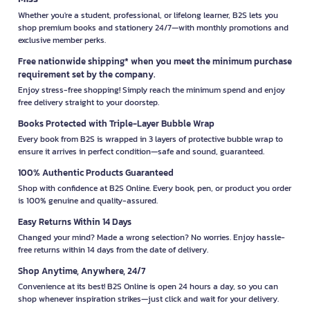
Whether you're a student, professional, or lifelong learner, B2S lets you
shop premium books and stationery 24/7—with monthly promotions and
exclusive member perks.
Free nationwide shipping* when you meet the minimum purchase
requirement set by the company.
Enjoy stress-free shopping! Simply reach the minimum spend and enjoy
free delivery straight to your doorstep.
Books Protected with Triple-Layer Bubble Wrap
Every book from B2S is wrapped in 3 layers of protective bubble wrap to
ensure it arrives in perfect condition—safe and sound, guaranteed.
100% Authentic Products Guaranteed
Shop with confidence at B2S Online. Every book, pen, or product you order
is 100% genuine and quality-assured.
Easy Returns Within 14 Days
Changed your mind? Made a wrong selection? No worries. Enjoy hassle-
free returns within 14 days from the date of delivery.
Shop Anytime, Anywhere, 24/7
Convenience at its best! B2S Online is open 24 hours a day, so you can
shop whenever inspiration strikes—just click and wait for your delivery.