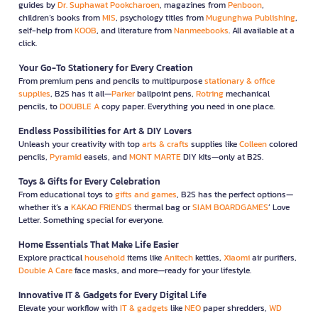
guides by
Dr. Suphawat Pookcharoen
, magazines from
Penboon
,
children’s books from
MIS
, psychology titles from
Mugunghwa Publishing
,
self-help from
KOOB
, and literature from
Nanmeebooks
. All available at a
click.
Your Go-To Stationery for Every Creation
From premium pens and pencils to multipurpose
stationary & office
supplies
, B2S has it all—
Parker
ballpoint pens,
Rotring
mechanical
pencils, to
DOUBLE A
copy paper. Everything you need in one place.
Endless Possibilities for Art & DIY Lovers
Unleash your creativity with top
arts & crafts
supplies like
Colleen
colored
pencils,
Pyramid
easels, and
MONT MARTE
DIY kits—only at B2S.
Toys & Gifts for Every Celebration
From educational toys to
gifts and games
, B2S has the perfect options—
whether it’s a
KAKAO FRIENDS
thermal bag or
SIAM BOARDGAMES
’ Love
Letter. Something special for everyone.
Home Essentials That Make Life Easier
Explore practical
household
items like
Anitech
kettles,
Xiaomi
air purifiers,
Double A Care
face masks, and more—ready for your lifestyle.
Innovative IT & Gadgets for Every Digital Life
Elevate your workflow with
IT & gadgets
like
NEO
paper shredders,
WD