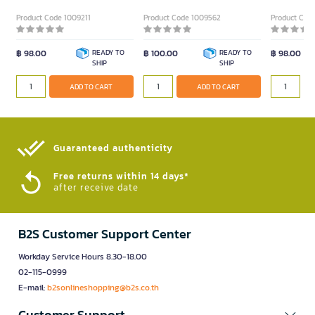
Product Code 1009211
Product Code 1009562
Product Code
฿ 98.00
READY TO
฿ 100.00
READY TO
฿ 98.00
SHIP
SHIP
ADD TO CART
ADD TO CART
Guaranteed authenticity​
Free returns within 14 days*
after receive date
B2S Customer Support Center
Workday Service Hours 8.30-18.00
02-115-0999
E-mail:
b2sonlineshopping@b2s.co.th
Customer Support