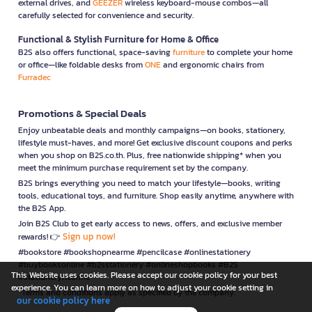
external drives, and
GEEZER
wireless keyboard-mouse combos—all
carefully selected for convenience and security.
Functional & Stylish Furniture for Home & Office
B2S also offers functional, space-saving
furniture
to complete your home
or office—like foldable desks from
ONE
and ergonomic chairs from
Furradec
Promotions & Special Deals
Enjoy unbeatable deals and monthly campaigns—on books, stationery,
lifestyle must-haves, and more! Get exclusive discount coupons and perks
when you shop on B2S.co.th. Plus, free nationwide shipping* when you
meet the minimum purchase requirement set by the company.
B2S brings everything you need to match your lifestyle—books, writing
tools, educational toys, and furniture. Shop easily anytime, anywhere with
the B2S App.
Join B2S Club to get early access to news, offers, and exclusive member
Sign up now!
rewards! 👉
#bookstore #bookshopnearme #pencilcase #onlinestationery
#buybooksonline #b2sstationery #onlineshopbooks #B2S
This Website uses cookies. Please accept our cookie policy for your best
#stationerynearme
experience. You can learn more on how to adjust your cookie setting in
*Terms and conditions apply as specified by the company.
our cookie policy here