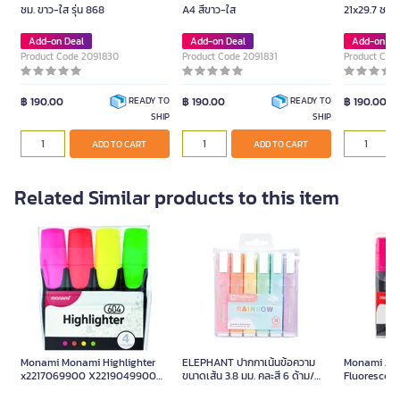
ซม. ขาว-ใส รุ่น 868
A4 สีขาว-ใส
21x29.7 ซม. 
Add-on Deal
Add-on Deal
Add-on De
Product Code 2091830
Product Code 2091831
Product Cod
฿ 190.00
฿ 190.00
฿ 190.00
READY TO
READY TO
SHIP
SHIP
ADD TO CART
ADD TO CART
Related Similar products to this item
Monami Monami Highlighter
ELEPHANT ปากกาเน้นข้อความ
Monami Jum
x2217069900 X2219049900
ขนาดเส้น 3.8 มม. คละสี 6 ด้าม/
Fluorescen
Pack
แพ็ค
Pack 4