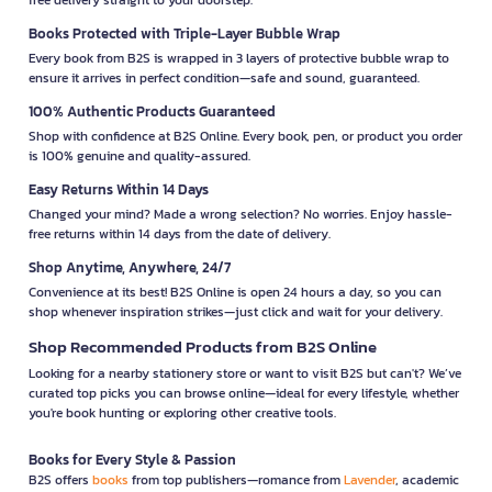
Books Protected with Triple-Layer Bubble Wrap
Every book from B2S is wrapped in 3 layers of protective bubble wrap to
ensure it arrives in perfect condition—safe and sound, guaranteed.
100% Authentic Products Guaranteed
Shop with confidence at B2S Online. Every book, pen, or product you order
is 100% genuine and quality-assured.
Easy Returns Within 14 Days
Changed your mind? Made a wrong selection? No worries. Enjoy hassle-
free returns within 14 days from the date of delivery.
Shop Anytime, Anywhere, 24/7
Convenience at its best! B2S Online is open 24 hours a day, so you can
shop whenever inspiration strikes—just click and wait for your delivery.
Shop Recommended Products from B2S Online
Looking for a nearby stationery store or want to visit B2S but can't? We’ve
curated top picks you can browse online—ideal for every lifestyle, whether
you're book hunting or exploring other creative tools.
Books for Every Style & Passion
B2S offers
books
from top publishers—romance from
Lavender
, academic