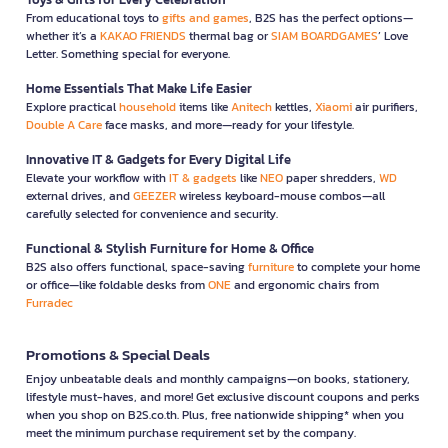
From educational toys to
gifts and games
, B2S has the perfect options—
whether it’s a
KAKAO FRIENDS
thermal bag or
SIAM BOARDGAMES
’ Love
Letter. Something special for everyone.
Home Essentials That Make Life Easier
Explore practical
household
items like
Anitech
kettles,
Xiaomi
air purifiers,
Double A Care
face masks, and more—ready for your lifestyle.
Innovative IT & Gadgets for Every Digital Life
Elevate your workflow with
IT & gadgets
like
NEO
paper shredders,
WD
external drives, and
GEEZER
wireless keyboard-mouse combos—all
carefully selected for convenience and security.
Functional & Stylish Furniture for Home & Office
B2S also offers functional, space-saving
furniture
to complete your home
or office—like foldable desks from
ONE
and ergonomic chairs from
Furradec
Promotions & Special Deals
Enjoy unbeatable deals and monthly campaigns—on books, stationery,
lifestyle must-haves, and more! Get exclusive discount coupons and perks
when you shop on B2S.co.th. Plus, free nationwide shipping* when you
meet the minimum purchase requirement set by the company.