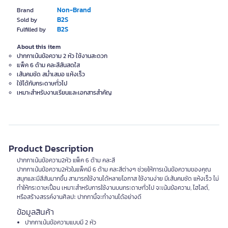
Non-Brand
Brand
B2S
Sold by
B2S
Fulfilled by
About this item
ปากกาเน้นข้อความ 2 หัว ใช้งานสะดวก
แพ็ค 6 ด้าม คละสีสันสดใส
เส้นคมชัด สม่ำเสมอ แห้งเร็ว
ใช้ได้กับกระดาษทั่วไป
เหมาะสำหรับงานเรียนและเอกสารสำคัญ
Product Description
ปากกาเน้นข้อความ2หัว แพ็ค 6 ด้าม คละสี
ปากกาเน้นข้อความ2หัวในแพ็คมี 6 ด้าม คละสีต่างๆ ช่วยให้การเน้นข้อความของคุณ
สนุกและมีสีสันมากขึ้น สามารถใช้งานได้หลายโอกาส ใช้งานง่าย มีเส้นคมชัด แห้งเร็ว ไม่
ทำให้กระดาษเปื้อน เหมาะสำหรับการใช้งานบนกระดาษทั่วไป จะเน้นข้อความ, ไฮไลต์,
หรือสร้างสรรค์งานศิลปะ ปากกานี้จะทำงานได้อย่างดี
ข้อมูลสินค้า
ปากกาเน้นข้อความแบบมี 2 หัว