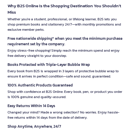
Why B2S Online Is the Shopping Destination You Shouldn’t
Miss
Whether you're a student, professional, or lifelong learner, B2S lets you
shop premium books and stationery 24/7—with monthly promotions and
exclusive member perks.
Free nationwide shipping* when you meet the minimum purchase
requirement set by the company.
Enjoy stress-free shopping! Simply reach the minimum spend and enjoy
free delivery straight to your doorstep.
Books Protected with Triple-Layer Bubble Wrap
Every book from B2S is wrapped in 3 layers of protective bubble wrap to
ensure it arrives in perfect condition—safe and sound, guaranteed.
100% Authentic Products Guaranteed
Shop with confidence at B2S Online. Every book, pen, or product you order
is 100% genuine and quality-assured.
Easy Returns Within 14 Days
Changed your mind? Made a wrong selection? No worries. Enjoy hassle-
free returns within 14 days from the date of delivery.
Shop Anytime, Anywhere, 24/7