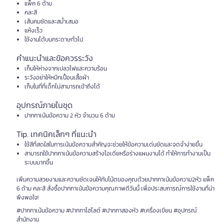
แพ็ค 6 ด้าม
คละสี
เส้นคมชัดและสม่ำเสมอ
แห้งเร็ว
ใช้งานได้บนกระดาษทั่วไป
คำแนะนำและข้อควรระวัง
เก็บให้ห่างจากเปลวไฟและความร้อน
ระวังอย่าให้หมึกเปื้อนเสื้อผ้า
เก็บในที่ที่เด็กไม่สามารถเข้าถึงได้
อุปกรณ์ภายในชุด
ปากกาเน้นข้อความ 2 หัว จำนวน 6 ด้าม
Tip. เทคนิคเล็กๆ ที่แนะนำ
ใช้สีที่สดใสในการเน้นข้อความสำคัญจะช่วยให้ข้อความเด่นชัดและจดจำง่ายขึ้น
สามารถใช้ปากกาเน้นข้อความสร้างไอเดียหรือร่างแผนงานได้ ทำให้การทำงานเป็น
ระบบมากขึ้น
เพิ่มความสวยงามและความชัดเจนให้กับโน้ตของคุณด้วยปากกาเน้นข้อความ2หัว แพ็ค
6 ด้าม คละสี สั่งซื้อปากกาเน้นข้อความคุณภาพดีวันนี้ เพื่อประสบการณ์การใช้งานที่น่า
พึงพอใจ!
#ปากกาเน้นข้อความ #ปากกาไฮไลต์ #ปากกาสองหัว #เครื่องเขียน #อุปกรณ์
สำนักงาน