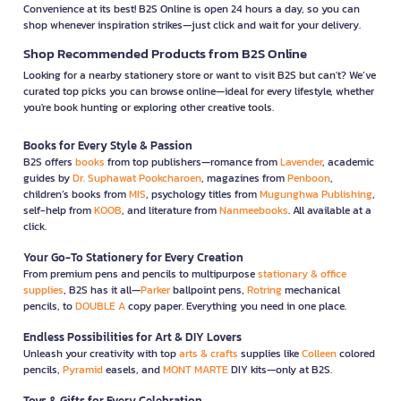
Convenience at its best! B2S Online is open 24 hours a day, so you can
shop whenever inspiration strikes—just click and wait for your delivery.
Shop Recommended Products from B2S Online
Looking for a nearby stationery store or want to visit B2S but can't? We’ve
curated top picks you can browse online—ideal for every lifestyle, whether
you're book hunting or exploring other creative tools.
Books for Every Style & Passion
B2S offers
books
from top publishers—romance from
Lavender
, academic
guides by
Dr. Suphawat Pookcharoen
, magazines from
Penboon
,
children’s books from
MIS
, psychology titles from
Mugunghwa Publishing
,
self-help from
KOOB
, and literature from
Nanmeebooks
. All available at a
click.
Your Go-To Stationery for Every Creation
From premium pens and pencils to multipurpose
stationary & office
supplies
, B2S has it all—
Parker
ballpoint pens,
Rotring
mechanical
pencils, to
DOUBLE A
copy paper. Everything you need in one place.
Endless Possibilities for Art & DIY Lovers
Unleash your creativity with top
arts & crafts
supplies like
Colleen
colored
pencils,
Pyramid
easels, and
MONT MARTE
DIY kits—only at B2S.
Toys & Gifts for Every Celebration