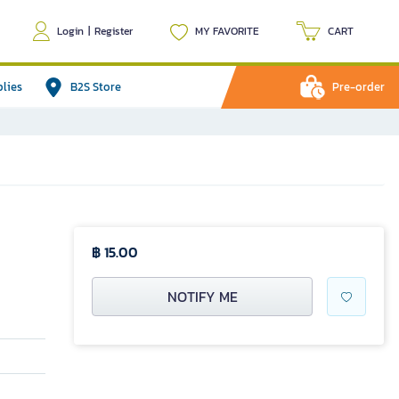
Login
|
Register
MY FAVORITE
CART
plies
B2S Store
Pre-order
฿ 15.00
NOTIFY ME