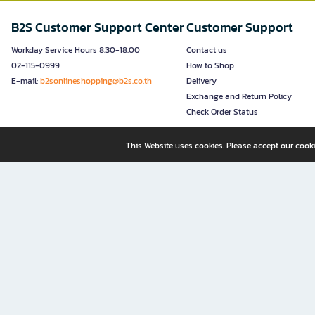
B2S Customer Support Center
Customer Support
Workday Service Hours 8.30-18.00
Contact us
02-115-0999
How to Shop
E-mail:
b2sonlineshopping@b2s.co.th
Delivery
Exchange and Return Policy
Check Order Status
This Website uses cookies. Please accept our cooki