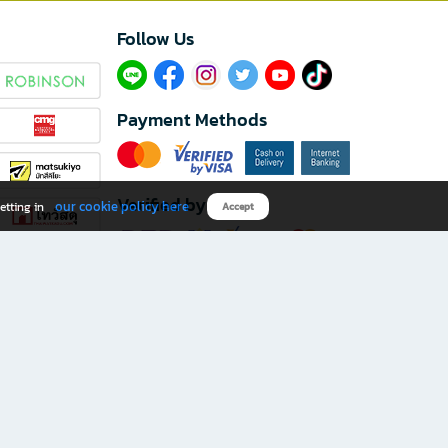
Follow Us​
Payment Methods
Verified by
our cookie policy here
etting in
Accept
Download B2S app