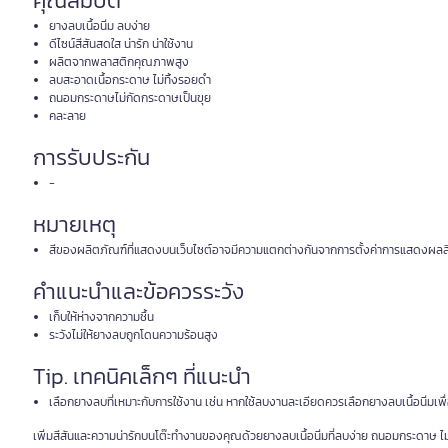
คุณสมบัติ
ยางลบเนื้อนิ่ม ลบง่าย
ดีไซน์สีสันสดใส น่ารัก น่าใช้งาน
ผลิตจากพลาสติกคุณภาพสูง
ลบสะอาดเนื้อกระดาษ ไม่ทิ้งรอยดำ
ถนอมกระดาษไม่กัดกระดาษเป็นขุย
คละลาย
การรับประกัน
-
หมายเหตุ
สีของผลิตภัณฑ์ที่แสดงบนเว็บไซต์อาจมีความแตกต่างกันจากการตั้งค่าการแสดงผลส
คำแนะนำและข้อควรระวัง
เก็บให้ห่างจากความชื้น
ระวังไม่ให้ยางลบถูกโดนความร้อนสูง
Tip. เทคนิคเล็กๆ ที่แนะนำ
เลือกยางลบที่เหมาะกับการใช้งาน เช่น หากใช้ลบงานละเอียดควรเลือกยางลบเนื้อนิ่มเ
เพิ่มสีสันและความน่ารักบนโต๊ะทำงานของคุณด้วยยางลบเนื้อนิ่มที่ลบง่าย ถนอมกระดาษ ไม