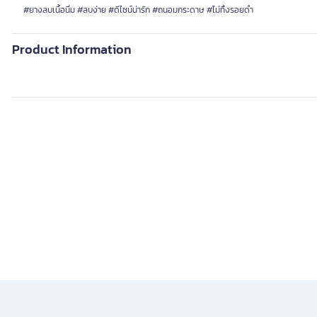
#ยางลบเนื้อนิ่ม #ลบง่าย #ดีไซน์น่ารัก #ถนอมกระดาษ #ไม่ทิ้งรอยดำ
Product Information