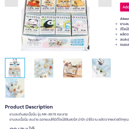
Previous slide
Next slide
Add
About
ยางลบเ
ดีไซน์
ผลิตจ
ลบสะอ
ถนอมก
Product Description
ยางลบดินสอเนื้อนิ่ม รุ่น MK-8678 คละลาย
ยางลบเนื้อนิ่ม ลบง่าย ออกแบบให้มีดีไซน์สีสันสดใส น่ารัก น่าใช้งาน ผลิตจากพลาสต