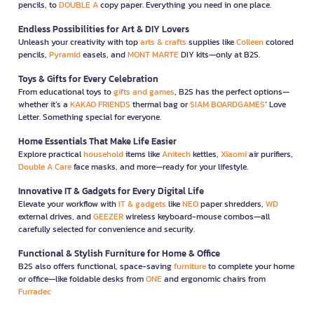
pencils, to
DOUBLE A
copy paper. Everything you need in one place.
Endless Possibilities for Art & DIY Lovers
Unleash your creativity with top
arts & crafts
supplies like
Colleen
colored
pencils,
Pyramid
easels, and
MONT MARTE
DIY kits—only at B2S.
Toys & Gifts for Every Celebration
From educational toys to
gifts and games
, B2S has the perfect options—
whether it’s a
KAKAO FRIENDS
thermal bag or
SIAM BOARDGAMES
’ Love
Letter. Something special for everyone.
Home Essentials That Make Life Easier
Explore practical
household
items like
Anitech
kettles,
Xiaomi
air purifiers,
Double A Care
face masks, and more—ready for your lifestyle.
Innovative IT & Gadgets for Every Digital Life
Elevate your workflow with
IT & gadgets
like
NEO
paper shredders,
WD
external drives, and
GEEZER
wireless keyboard-mouse combos—all
carefully selected for convenience and security.
Functional & Stylish Furniture for Home & Office
B2S also offers functional, space-saving
furniture
to complete your home
or office—like foldable desks from
ONE
and ergonomic chairs from
Furradec