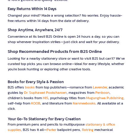
Easy Returns Within 14 Days
Changed your mind? Made a wrong selection? No worries. Enjoy hassle-
free returns within 14 days from the date of delivery.
Shop Anytime, Anywhere, 24/7
Convenience at its best! B2S Online is open 24 hours a day, so you can
shop whenever inspiration strikes—just click and wait for your delivery.
Shop Recommended Products from B2S Online
Looking for a nearby stationery store or want to visit B2S but can't? We’ve
curated top picks you can browse online—ideal for every lifestyle, whether
you're book hunting or exploring other creative tools.
Books for Every Style & Passion
B2S offers
books
from top publishers—romance from
Lavender
, academic
guides by
Dr. Suphawat Pookcharoen
, magazines from
Penboon
,
children’s books from
MIS
, psychology titles from
Mugunghwa Publishing
,
self-help from
KOOB
, and literature from
Nanmeebooks
. All available at a
click.
Your Go-To Stationery for Every Creation
From premium pens and pencils to multipurpose
stationary & office
supplies
, B2S has it all—
Parker
ballpoint pens,
Rotring
mechanical