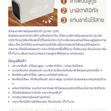
ลำโพงนาฬิกาพร้อมแท่นชาร์จ รุ่น MZ-1299
สัมผัสประสบการณ์การใช้งานที่เหนือกว่ากับ ลำโพงนาฬิกาพร้อมแท่นชาร์จ รุ่น MZ-
1299 ที่รวมทุกฟังก์ชันสุดล้ำไว้ในหนึ่งเดียว ไม่ว่าจะฟังเพลงผ่านลำโพงบลูทูธคุณภาพ
เยี่ยม เช็คเวลาได้ชัดเจนผ่านหน้าจอดิจิทัล หรือชาร์จสมาร์ทโฟนแบบไร้สายอย่าง
ง่ายดาย ดีไซน์ทันสมัยลงตัว เหมาะสำหรับทุกพื้นที่ใช้งาน ทั้งห้องนอน ห้องนั่งเล่น หรือ
โต๊ะทำงาน เพิ่มความสะดวกและความหรูหราให้ทุกช่วงเวลาของคุณ
ข้อมูลสินค้า
ประเภทสินค้า: ลำโพงบลูทูธ + นาฬิกาดิจิทัล + แท่นชาร์จไร้สาย
ระบบเชื่อมต่อ: Bluetooth รองรับการเชื่อมต่อกับสมาร์ทโฟนและอุปกรณ์อื่น ๆ
ฟังก์ชันนาฬิกาดิจิทัล: แสดงเวลาได้อย่างชัดเจน
ฟังก์ชันลำโพง: ให้เสียงที่คมชัด คุณภาพสูง รองรับการเล่นเพลงจากอุปกรณ์ต่าง
ๆ
แท่นชาร์จไร้สาย: รองรับการชาร์จสมาร์ทโฟนและอุปกรณ์ที่รองรับการชาร์จไร้สาย
ดีไซน์ทันสมัยและกะทัดรัด เหมาะกับทุกพื้นที่
ควบคุมง่ายผ่านปุ่มบนตัวอุปกรณ์
เหมาะสำหรับใช้งานในห้องนอน, ห้องนั่งเล่น, โต๊ะทำงาน