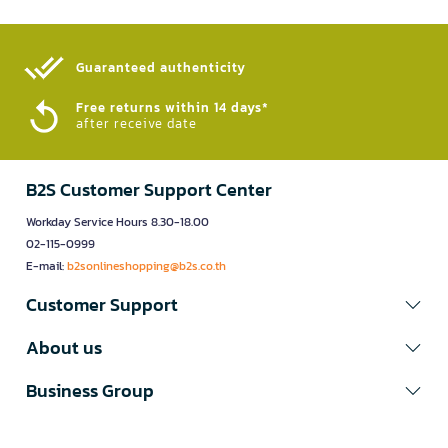
Guaranteed authenticity​
Free returns within 14 days*
after receive date
B2S Customer Support Center
Workday Service Hours 8.30-18.00
02-115-0999
E-mail:
b2sonlineshopping@b2s.co.th
Customer Support
About us
Business Group