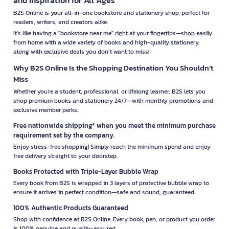
B2S Online is your all-in-one bookstore and stationery shop, perfect for
readers, writers, and creators alike.
It’s like having a "bookstore near me" right at your fingertips—shop easily
from home with a wide variety of books and high-quality stationery,
along with exclusive deals you don’t want to miss!
Why B2S Online Is the Shopping Destination You Shouldn’t
Miss
Whether you're a student, professional, or lifelong learner, B2S lets you
shop premium books and stationery 24/7—with monthly promotions and
exclusive member perks.
Free nationwide shipping* when you meet the minimum purchase
requirement set by the company.
Enjoy stress-free shopping! Simply reach the minimum spend and enjoy
free delivery straight to your doorstep.
Books Protected with Triple-Layer Bubble Wrap
Every book from B2S is wrapped in 3 layers of protective bubble wrap to
ensure it arrives in perfect condition—safe and sound, guaranteed.
100% Authentic Products Guaranteed
Shop with confidence at B2S Online. Every book, pen, or product you order
is 100% genuine and quality-assured.