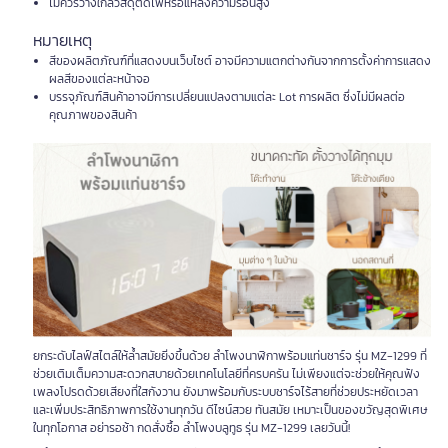
ไม่ควรวางใกล้วัสดุติดไฟหรือแหล่งความร้อนสูง
หมายเหตุ
สีของผลิตภัณฑ์ที่แสดงบนเว็บไซต์ อาจมีความแตกต่างกันจากการตั้งค่าการแสดง
ผลสีของแต่ละหน้าจอ
บรรจุภัณฑ์สินค้าอาจมีการเปลี่ยนแปลงตามแต่ละ Lot การผลิต ซึ่งไม่มีผลต่อ
คุณภาพของสินค้า
ยกระดับไลฟ์สไตล์ให้ล้ำสมัยยิ่งขึ้นด้วย ลำโพงนาฬิกาพร้อมแท่นชาร์จ รุ่น MZ-1299 ที่
ช่วยเติมเต็มความสะดวกสบายด้วยเทคโนโลยีที่ครบครัน ไม่เพียงแต่จะช่วยให้คุณฟัง
เพลงโปรดด้วยเสียงที่ใสกังวาน ยังมาพร้อมกับระบบชาร์จไร้สายที่ช่วยประหยัดเวลา
และเพิ่มประสิทธิภาพการใช้งานทุกวัน ดีไซน์สวย ทันสมัย เหมาะเป็นของขวัญสุดพิเศษ
ในทุกโอกาส อย่ารอช้า กดสั่งซื้อ ลำโพงบลูทูธ รุ่น MZ-1299 เลยวันนี้!