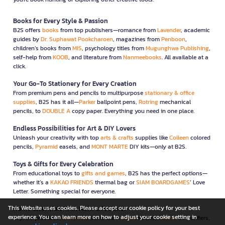
Books for Every Style & Passion
B2S offers
books
from top publishers—romance from
Lavender
, academic
guides by
Dr. Suphawat Pookcharoen
, magazines from
Penboon
,
children’s books from
MIS
, psychology titles from
Mugunghwa Publishing
,
self-help from
KOOB
, and literature from
Nanmeebooks
. All available at a
click.
Your Go-To Stationery for Every Creation
From premium pens and pencils to multipurpose
stationary & office
supplies
, B2S has it all—
Parker
ballpoint pens,
Rotring
mechanical
pencils, to
DOUBLE A
copy paper. Everything you need in one place.
Endless Possibilities for Art & DIY Lovers
Unleash your creativity with top
arts & crafts
supplies like
Colleen
colored
pencils,
Pyramid
easels, and
MONT MARTE
DIY kits—only at B2S.
Toys & Gifts for Every Celebration
From educational toys to
gifts and games
, B2S has the perfect options—
whether it’s a
KAKAO FRIENDS
thermal bag or
SIAM BOARDGAMES
’ Love
Letter. Something special for everyone.
This Website uses cookies. Please accept our cookie policy for your best
Home Essentials That Make Life Easier
experience. You can learn more on how to adjust your cookie setting in
Explore practical
household
items like
Anitech
kettles,
Xiaomi
air purifiers,