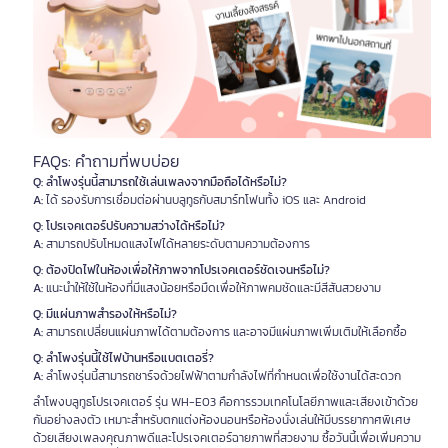
FAQs: คำถามที่พบบ่อย
Q: ลำโพงรุ่นนี้สามารถใช้เล่นเพลงจากมือถือได้หรือไม่?
A:
ได้ รองรับการเชื่อมต่อผ่านบลูทูธกับสมาร์ทโฟนทั้ง iOS และ Android
Q: โปรเจคเตอร์ปรับความสว่างได้หรือไม่?
A:
สามารถปรับโหมดแสงไฟได้หลายระดับตามความต้องการ
Q: ต้องปิดไฟในห้องเพื่อให้ภาพจากโปรเจคเตอร์ชัดเจนหรือไม่?
A:
แนะนำให้ใช้ในห้องที่มีแสงน้อยหรือมืดเพื่อให้ภาพคมชัดและมีสีสันสวยงาม
Q: มีแผ่นภาพสำรองให้หรือไม่?
A:
สามารถเปลี่ยนแผ่นภาพได้ตามต้องการ และอาจมีแผ่นภาพเพิ่มเติมให้เลือกซื้อ
Q: ลำโพงรุ่นนี้ใช้ไฟบ้านหรือแบตเตอรี่?
A:
ลำโพงรุ่นนี้สามารถชาร์จด้วยไฟฟ้าตามกำลังไฟที่กำหนดเพื่อใช้งานได้สะดวก
ลำโพงบลูทูธโปรเจคเตอร์ รุ่น WH-E03 คือการรวมเทคโนโลยีภาพและเสียงเข้าด้วย
กันอย่างลงตัว เหมาะสำหรับตกแต่งห้องนอนหรือห้องนั่งเล่นให้มีบรรยากาศพิเศษ
ด้วยเสียงเพลงคุณภาพดีและโปรเจคเตอร์ฉายภาพที่สวยงาม ซื้อวันนี้เพื่อเพิ่มความ