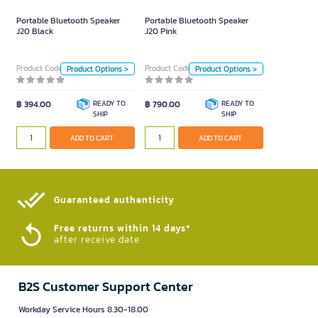
Portable Bluetooth Speaker
Portable Bluetooth Speaker
Color
Color
J20 Black
J20 Pink
Pink
Black
Pink
Black
Product Code 4094200
Product Code 4094201
Product Options >
Product Options >
Unit
Unit
฿ 394.00
READY TO
Piece
฿ 790.00
READY TO
Piece
SHIP
SHIP
ADD TO CART
ADD TO CART
ADD TO CART
ADD TO CART
Guaranteed authenticity​
Free returns within 14 days*
after receive date
B2S Customer Support Center
Workday Service Hours 8.30-18.00