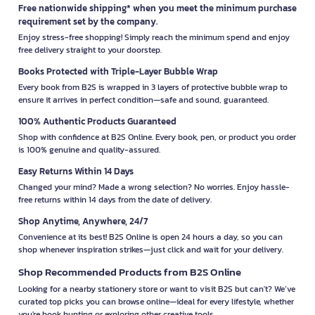
Free nationwide shipping* when you meet the minimum purchase
requirement set by the company.
Enjoy stress-free shopping! Simply reach the minimum spend and enjoy
free delivery straight to your doorstep.
Books Protected with Triple-Layer Bubble Wrap
Every book from B2S is wrapped in 3 layers of protective bubble wrap to
ensure it arrives in perfect condition—safe and sound, guaranteed.
100% Authentic Products Guaranteed
Shop with confidence at B2S Online. Every book, pen, or product you order
is 100% genuine and quality-assured.
Easy Returns Within 14 Days
Changed your mind? Made a wrong selection? No worries. Enjoy hassle-
free returns within 14 days from the date of delivery.
Shop Anytime, Anywhere, 24/7
Convenience at its best! B2S Online is open 24 hours a day, so you can
shop whenever inspiration strikes—just click and wait for your delivery.
Shop Recommended Products from B2S Online
Looking for a nearby stationery store or want to visit B2S but can't? We’ve
curated top picks you can browse online—ideal for every lifestyle, whether
you're book hunting or exploring other creative tools.