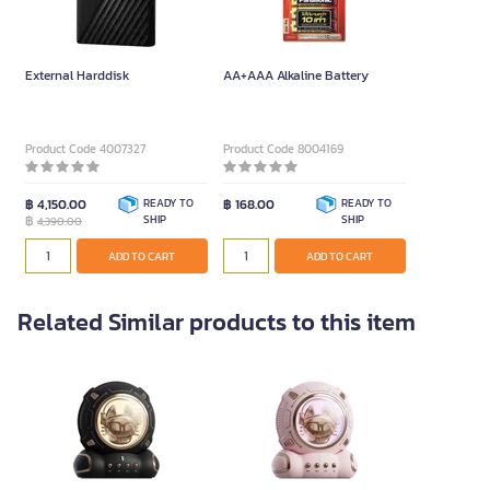
External Harddisk
AA+AAA Alkaline Battery
Product Code 4007327
Product Code 8004169
฿ 4,150.00
READY TO
฿ 168.00
READY TO
฿
SHIP
SHIP
4,390.00
ADD TO CART
ADD TO CART
Related Similar products to this item
Portable Bluetooth Speaker
Portable Bluetooth Speaker
J20 Black
J20 Pink