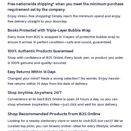
Free nationwide shipping* when you meet the minimum purchase
requirement set by the company.
Enjoy stress-free shopping! Simply reach the minimum spend and enjoy
free delivery straight to your doorstep.
Books Protected with Triple-Layer Bubble Wrap
Every book from B2S is wrapped in 3 layers of protective bubble wrap to
ensure it arrives in perfect condition—safe and sound, guaranteed.
100% Authentic Products Guaranteed
Shop with confidence at B2S Online. Every book, pen, or product you order
is 100% genuine and quality-assured.
Easy Returns Within 14 Days
Changed your mind? Made a wrong selection? No worries. Enjoy hassle-
free returns within 14 days from the date of delivery.
Shop Anytime, Anywhere, 24/7
Convenience at its best! B2S Online is open 24 hours a day, so you can
shop whenever inspiration strikes—just click and wait for your delivery.
Shop Recommended Products from B2S Online
Looking for a nearby stationery store or want to visit B2S but can't? We’ve
curated top picks you can browse online—ideal for every lifestyle, whether