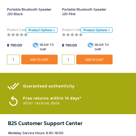
Portable Bluetooth Speaker
Portable Bluetooth Speaker
Color
Color
J20 Black
J20 Pink
Pink
Black
Pink
Black
Product Code 4094200
Product Code 4094201
Product Options >
Product Options >
Unit
Unit
฿ 790.00
READY TO
Piece
฿ 790.00
READY TO
Piece
SHIP
SHIP
ADD TO CART
ADD TO CART
ADD TO CART
ADD TO CART
Guaranteed authenticity​
Free returns within 14 days*
after receive date
B2S Customer Support Center
Workday Service Hours 8.30-18.00