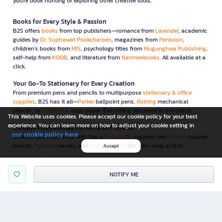
you're book hunting or exploring other creative tools.
Books for Every Style & Passion
B2S offers
books
from top publishers—romance from
Lavender
, academic
guides by
Dr. Suphawat Pookcharoen
, magazines from
Penboon
,
children’s books from
MIS
, psychology titles from
Mugunghwa Publishing
,
self-help from
KOOB
, and literature from
Nanmeebooks
. All available at a
click.
Your Go-To Stationery for Every Creation
From premium pens and pencils to multipurpose
stationary & office
supplies
, B2S has it all—
Parker
ballpoint pens,
Rotring
mechanical
pencils, to
DOUBLE A
copy paper. Everything you need in one place.
This Website uses cookies. Please accept our cookie policy for your best
experience. You can learn more on how to adjust your cookie setting in
Endless Possibilities for Art & DIY Lovers
our cookie policy here
Unleash your creativity with top
arts & crafts
supplies like
Colleen
colored
pencils,
Pyramid
easels, and
MONT MARTE
DIY kits—only at B2S.
Accept
Toys & Gifts for Every Celebration
From educational toys to
gifts and games
, B2S has the perfect options—
NOTIFY ME
whether it’s a
KAKAO FRIENDS
thermal bag or
SIAM BOARDGAMES
’ Love
Letter. Something special for everyone.
Home Essentials That Make Life Easier
Explore practical
household
items like
Anitech
kettles,
Xiaomi
air purifiers,