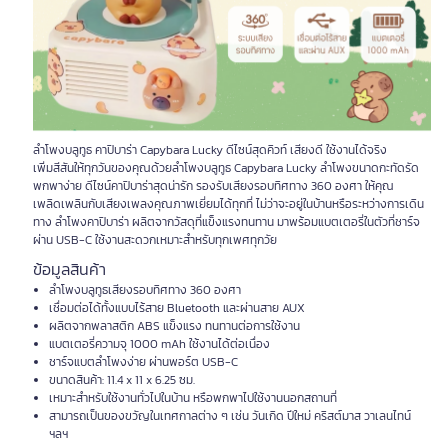
ลำโพงบลูทูธ คาปิบาร่า Capybara Lucky ดีไซน์สุดคิวท์ เสียงดี ใช้งานได้จริง
เพิ่มสีสันให้ทุกวันของคุณด้วยลำโพงบลูทูธ Capybara Lucky ลำโพงขนาดกะทัดรัด
พกพาง่าย ดีไซน์คาปิบาร่าสุดน่ารัก รองรับเสียงรอบทิศทาง 360 องศา ให้คุณ
เพลิดเพลินกับเสียงเพลงคุณภาพเยี่ยมได้ทุกที่ ไม่ว่าจะอยู่ในบ้านหรือระหว่างการเดิน
ทาง ลำโพงคาปิบาร่า ผลิตจากวัสดุที่แข็งแรงทนทาน มาพร้อมแบตเตอรี่ในตัวที่ชาร์จ
ผ่าน USB-C ใช้งานสะดวกเหมาะสำหรับทุกเพศทุกวัย
ข้อมูลสินค้า
ลำโพงบลูทูธเสียงรอบทิศทาง 360 องศา
เชื่อมต่อได้ทั้งแบบไร้สาย Bluetooth และผ่านสาย AUX
ผลิตจากพลาสติก ABS แข็งแรง ทนทานต่อการใช้งาน
แบตเตอรี่ความจุ 1000 mAh ใช้งานได้ต่อเนื่อง
ชาร์จแบตลำโพงง่าย ผ่านพอร์ต USB-C
ขนาดสินค้า: 11.4 x 11 x 6.25 ซม.
เหมาะสำหรับใช้งานทั่วไปในบ้าน หรือพกพาไปใช้งานนอกสถานที่
สามารถเป็นของขวัญในเทศกาลต่าง ๆ เช่น วันเกิด ปีใหม่ คริสต์มาส วาเลนไทน์
ฯลฯ