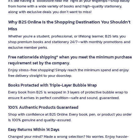
It’s like having a "bookstore near me" right at your fingertips—shop easily
from home with a wide variety of books and high-quality stationery,
along with exclusive deals you don’t want to miss!
Why B2S Online Is the Shopping Destination You Shouldn’t
Miss
Whether you're a student, professional, or lifelong learner, B2S lets you
shop premium books and stationery 24/7—with monthly promotions and
exclusive member perks.
Free nationwide shipping* when you meet the minimum purchase
requirement set by the company.
Enjoy stress-free shopping! Simply reach the minimum spend and enjoy
free delivery straight to your doorstep.
Books Protected with Triple-Layer Bubble Wrap
Every book from B2S is wrapped in 3 layers of protective bubble wrap to
ensure it arrives in perfect condition—safe and sound, guaranteed.
100% Authentic Products Guaranteed
Shop with confidence at B2S Online. Every book, pen, or product you order
is 100% genuine and quality-assured.
Easy Returns Within 14 Days
Changed your mind? Made a wrong selection? No worries. Enjoy hassle-