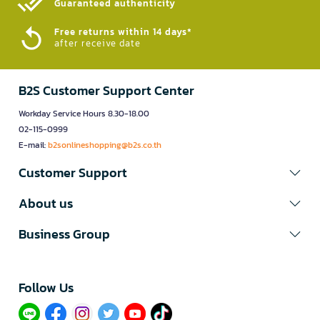
Guaranteed authenticity​
Free returns within 14 days*
after receive date
B2S Customer Support Center
Workday Service Hours 8.30-18.00
02-115-0999
E-mail:
b2sonlineshopping@b2s.co.th
Customer Support
About us
Business Group
Follow Us​