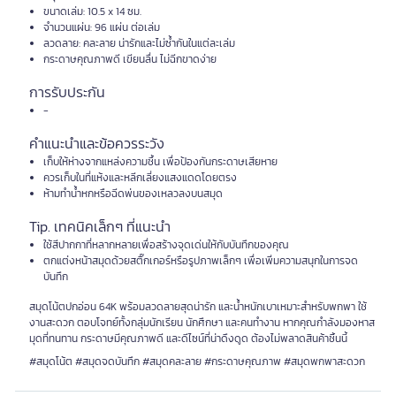
ขนาดเล่ม: 10.5 x 14 ซม.
จำนวนแผ่น: 96 แผ่น ต่อเล่ม
ลวดลาย: คละลาย น่ารักและไม่ซ้ำกันในแต่ละเล่ม
กระดาษคุณภาพดี เขียนลื่น ไม่ฉีกขาดง่าย
การรับประกัน
-
คำแนะนำและข้อควรระวัง
เก็บให้ห่างจากแหล่งความชื้น เพื่อป้องกันกระดาษเสียหาย
ควรเก็บในที่แห้งและหลีกเลี่ยงแสงแดดโดยตรง
ห้ามทำน้ำหกหรือฉีดพ่นของเหลวลงบนสมุด
Tip. เทคนิคเล็กๆ ที่แนะนำ
ใช้สีปากกาที่หลากหลายเพื่อสร้างจุดเด่นให้กับบันทึกของคุณ
ตกแต่งหน้าสมุดด้วยสติ๊กเกอร์หรือรูปภาพเล็กๆ เพื่อเพิ่มความสนุกในการจด
บันทึก
สมุดโน้ตปกอ่อน 64K พร้อมลวดลายสุดน่ารัก และน้ำหนักเบาเหมาะสำหรับพกพา ใช้
งานสะดวก ตอบโจทย์ทั้งกลุ่มนักเรียน นักศึกษา และคนทำงาน หากคุณกำลังมองหาส
มุดที่ทนทาน กระดาษมีคุณภาพดี และดีไซน์ที่น่าดึงดูด ต้องไม่พลาดสินค้าชิ้นนี้
#สมุดโน้ต #สมุดจดบันทึก #สมุดคละลาย #กระดาษคุณภาพ #สมุดพกพาสะดวก