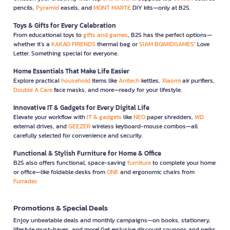
pencils,
Pyramid
easels, and
MONT MARTE
DIY kits—only at B2S.
Toys & Gifts for Every Celebration
From educational toys to
gifts and games
, B2S has the perfect options—
whether it’s a
KAKAO FRIENDS
thermal bag or
SIAM BOARDGAMES
’ Love
Letter. Something special for everyone.
Home Essentials That Make Life Easier
Explore practical
household
items like
Anitech
kettles,
Xiaomi
air purifiers,
Double A Care
face masks, and more—ready for your lifestyle.
Innovative IT & Gadgets for Every Digital Life
Elevate your workflow with
IT & gadgets
like
NEO
paper shredders,
WD
external drives, and
GEEZER
wireless keyboard-mouse combos—all
carefully selected for convenience and security.
Functional & Stylish Furniture for Home & Office
B2S also offers functional, space-saving
furniture
to complete your home
or office—like foldable desks from
ONE
and ergonomic chairs from
Furradec
Promotions & Special Deals
Enjoy unbeatable deals and monthly campaigns—on books, stationery,
lifestyle must-haves, and more! Get exclusive discount coupons and perks