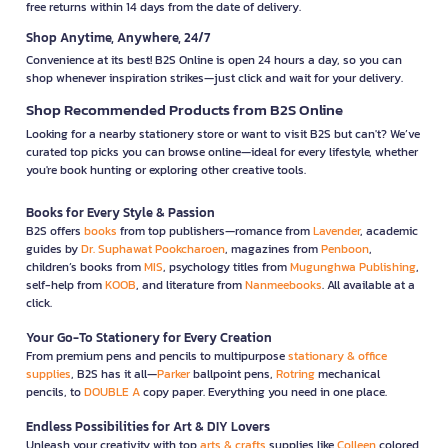
free returns within 14 days from the date of delivery.
Shop Anytime, Anywhere, 24/7
Convenience at its best! B2S Online is open 24 hours a day, so you can
shop whenever inspiration strikes—just click and wait for your delivery.
Shop Recommended Products from B2S Online
Looking for a nearby stationery store or want to visit B2S but can't? We’ve
curated top picks you can browse online—ideal for every lifestyle, whether
you're book hunting or exploring other creative tools.
Books for Every Style & Passion
B2S offers
books
from top publishers—romance from
Lavender
, academic
guides by
Dr. Suphawat Pookcharoen
, magazines from
Penboon
,
children’s books from
MIS
, psychology titles from
Mugunghwa Publishing
,
self-help from
KOOB
, and literature from
Nanmeebooks
. All available at a
click.
Your Go-To Stationery for Every Creation
From premium pens and pencils to multipurpose
stationary & office
supplies
, B2S has it all—
Parker
ballpoint pens,
Rotring
mechanical
pencils, to
DOUBLE A
copy paper. Everything you need in one place.
Endless Possibilities for Art & DIY Lovers
Unleash your creativity with top
arts & crafts
supplies like
Colleen
colored