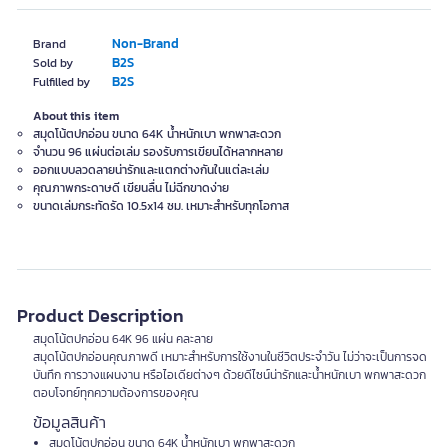
Non-Brand
Brand
B2S
Sold by
B2S
Fulfilled by
About this item
สมุดโน้ตปกอ่อน ขนาด 64K น้ำหนักเบา พกพาสะดวก
จำนวน 96 แผ่นต่อเล่ม รองรับการเขียนได้หลากหลาย
ออกแบบลวดลายน่ารักและแตกต่างกันในแต่ละเล่ม
คุณภาพกระดาษดี เขียนลื่น ไม่ฉีกขาดง่าย
ขนาดเล่มกระทัดรัด 10.5x14 ซม. เหมาะสำหรับทุกโอกาส
Product Description
สมุดโน้ตปกอ่อน 64K 96 แผ่น คละลาย
สมุดโน้ตปกอ่อนคุณภาพดี เหมาะสำหรับการใช้งานในชีวิตประจำวัน ไม่ว่าจะเป็นการจด
บันทึก การวางแผนงาน หรือไอเดียต่างๆ ด้วยดีไซน์น่ารักและน้ำหนักเบา พกพาสะดวก
ตอบโจทย์ทุกความต้องการของคุณ
ข้อมูลสินค้า
สมุดโน้ตปกอ่อน ขนาด 64K น้ำหนักเบา พกพาสะดวก