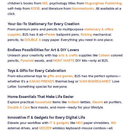
children’s books from
MIS
, psychology titles from
Mugunghwa Publishing
,
self-help from
KOOB
, and literature from
Nanmeebooks
. All available at a
click.
Your Go-To Stationery for Every Creation
From premium pens and pencils to multipurpose
stationary & office
supplies
, B2S has it all—
Parker
ballpoint pens,
Rotring
mechanical
pencils, to
DOUBLE A
copy paper. Everything you need in one place.
Endless Possibilities for Art & DIY Lovers
Unleash your creativity with top
arts & crafts
supplies like
Colleen
colored
pencils,
Pyramid
easels, and
MONT MARTE
DIY kits—only at B2S.
Toys & Gifts for Every Celebration
From educational toys to
gifts and games
, B2S has the perfect options—
whether it’s a
KAKAO FRIENDS
thermal bag or
SIAM BOARDGAMES
’ Love
Letter. Something special for everyone.
Home Essentials That Make Life Easier
Explore practical
household
items like
Anitech
kettles,
Xiaomi
air purifiers,
Double A Care
face masks, and more—ready for your lifestyle.
Innovative IT & Gadgets for Every Digital Life
Elevate your workflow with
IT & gadgets
like
NEO
paper shredders,
WD
external drives, and
GEEZER
wireless keyboard-mouse combos—all