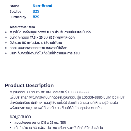
Non-Brand
Brand
B2S
Sold by
B2S
Fulfilled by
About this item
สมุดโน้ตปกอ่อนคุณภาพดี เหมาะสำหรับงานเขียนและบันทึก
ขนาดกะทัดรัด 17.8 x 25 ซม. (B5) พกพาสะดวก
มีจำนวน 80 แผ่นต่อเล่ม ใช้งานได้นาน
ออกแบบลวดลายสวยงาม คละลายให้เลือก
เหมาะกับการใช้งานทั่วไป ทั้งในที่ทำงานและการเรียน
Product Description
สมุดปกอ่อน ขนาด B5 80 แผ่น คละลาย รุ่น LB5B31-8885
เพิ่มประสิทธิภาพในการจดบันทึกด้วยสมุดปกอ่อน รุ่น LB5B31-8885 ขนาด B5 เหมาะ
สำหรับนักเรียน นักศึกษา และผู้ใช้งานทั่วไป ด้วยดีไซน์คละลายที่ให้ความรู้สึกสดใส
พร้อมกระดาษคุณภาพดีที่รองรับการเขียนได้ลื่นไหลทุกประเภทหมึก
ข้อมูลสินค้า
สมุดปกอ่อน ขนาด 17.8 x 25 ซม. (B5)
เนื้อในจำนวน 80 แผ่น/เล่ม เหมาะกับการจดบันทึกในชีวิตประจำวัน