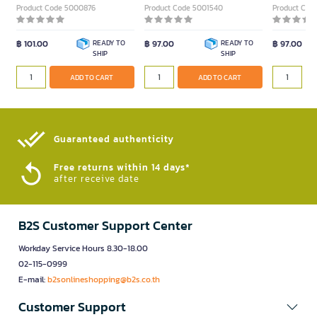
Product Code 5000876
Product Code 5001540
Product Cod
฿ 101.00
READY TO
฿ 97.00
READY TO
฿ 97.00
SHIP
SHIP
ADD TO CART
ADD TO CART
Guaranteed authenticity​
Free returns within 14 days*
after receive date
B2S Customer Support Center
Workday Service Hours 8.30-18.00
02-115-0999
E-mail:
b2sonlineshopping@b2s.co.th
Customer Support