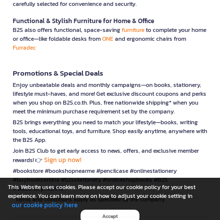
carefully selected for convenience and security.
Functional & Stylish Furniture for Home & Office
B2S also offers functional, space-saving
furniture
to complete your home
or office—like foldable desks from
ONE
and ergonomic chairs from
Furradec
Promotions & Special Deals
Enjoy unbeatable deals and monthly campaigns—on books, stationery,
lifestyle must-haves, and more! Get exclusive discount coupons and perks
when you shop on B2S.co.th. Plus, free nationwide shipping* when you
meet the minimum purchase requirement set by the company.
B2S brings everything you need to match your lifestyle—books, writing
tools, educational toys, and furniture. Shop easily anytime, anywhere with
the B2S App.
Join B2S Club to get early access to news, offers, and exclusive member
Sign up now!
rewards! 👉
#bookstore #bookshopnearme #pencilcase #onlinestationery
#buybooksonline #b2sstationery #onlineshopbooks #B2S
This Website uses cookies. Please accept our cookie policy for your best
#stationerynearme
experience. You can learn more on how to adjust your cookie setting in
*Terms and conditions apply as specified by the company.
our cookie policy here
Accept