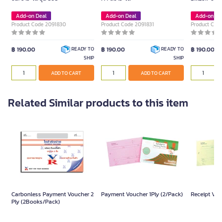
Add-on Deal
Add-on Deal
Add-on De
Product Code 2091830
Product Code 2091831
Product Cod
฿ 190.00
฿ 190.00
฿ 190.00
READY TO
READY TO
SHIP
SHIP
ADD TO CART
ADD TO CART
Related Similar products to this item
Carbonless Payment Voucher 2
Payment Voucher 1Ply (2/Pack)
Receipt Vou
Ply (2Books/Pack)