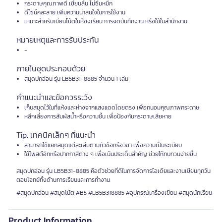
กระดาษคุณภาพดี เขียนลื่น ไม่ซึมหมึก
ดีไซน์คละลาย เพิ่มความน่าสนใจในการใช้งาน
เหมาะสำหรับเขียนโน้ตในห้องเรียน การจดบันทึกงาน หรือใช้ในสำนักงาน
หมายเหตุและการรับประกัน
-
ภายในชุดประกอบด้วย
สมุดปกอ่อน รุ่น LB5B31-8885 จำนวน 1 เล่ม
คำแนะนำและข้อควรระวัง
เก็บสมุดไว้ในที่แห้งและห่างจากแสงแดดโดยตรง เพื่อถนอมคุณภาพกระดาษ
หลีกเลี่ยงการสัมผัสน้ำหรือความชื้น เพื่อป้องกันกระดาษเสียหาย
Tip. เทคนิคเล็กๆ ที่แนะนำ
สามารถใช้แยกสมุดแต่ละเล่มตามหัวข้อหรือวิชา เพื่อความเป็นระเบียบ
ใช้โพสต์อิทหรือปากกาสีต่าง ๆ เพื่อเน้นประเด็นสำคัญ ช่วยให้ทบทวนง่ายขึ้น
สมุดปกอ่อน รุ่น LB5B31-8885 คือตัวช่วยที่ดีในการจัดการไอเดียและงานเขียนทุกวัน
ตอบโจทย์ทั้งด้านการเรียนและการทำงาน
#สมุดปกอ่อน #สมุดโน้ต #B5 #LB5B318885 #อุปกรณ์เครื่องเขียน #สมุดนักเรียน
Product Information