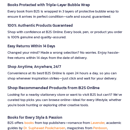
Books Protected with Triple-Layer Bubble Wrap
Every book from B2S is wrapped in 3 layers of protective bubble wrap to
ensure it arrives in perfect condition—safe and sound, guaranteed.
100% Authentic Products Guaranteed
Shop with confidence at B2S Online. Every book, pen, or product you order
is 100% genuine and quality-assured.
Easy Returns Within 14 Days
Changed your mind? Made a wrong selection? No worries. Enjoy hassle-
free returns within 14 days from the date of delivery.
Shop Anytime, Anywhere, 24/7
Convenience at its best! B2S Online is open 24 hours a day, so you can
shop whenever inspiration strikes—just click and wait for your delivery.
Shop Recommended Products from B2S Online
Looking for a nearby stationery store or want to visit B2S but can't? We’ve
curated top picks you can browse online—ideal for every lifestyle, whether
you're book hunting or exploring other creative tools.
Books for Every Style & Passion
B2S offers
books
from top publishers—romance from
Lavender
, academic
guides by
Dr. Suphawat Pookcharoen
, magazines from
Penboon
,