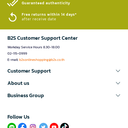
Guaranteed authenticity​
Free returns within 14 days*
after receive date
B2S Customer Support Center
Workday Service Hours 8.30-18.00
02-115-0999
E-mail:
b2sonlineshopping@b2s.co.th
Customer Support
About us
Business Group
Follow Us​