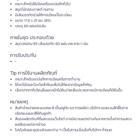
เหมาะสำหรับใช้เขียนหรือจดบันทึกทั่วไป
สมุดโน้ตคุณภาพดี ทนทาน
มีเส้นบรรทัดช่วยให้การเขียนเป็นระเบียบ
ขนาด 17.8 x 25 ซม. (B5)
บรรจุ 80 แผ่นต่อเล่ม
ภายในชุด ประกอบด้วย
สมุดปกอ่อน B5 เส้นบรรทัด 80 แผ่น คละลาย 1 เล่ม
การรับประกัน
-
Tip การใช้งานผลิตภัณฑ์
เหมาะสำหรับจดบันทึกการเรียนหรือการทำงาน
ใช้จดโน้ตและไอเดียสำคัญเพื่อไม่ให้พลาดข้อมูลสำคัญ
เลือกปากกาที่เขียนลื่นและหมึกไม่ซึมง่ายเพื่อประสบการณ์การเขียนที่ดียิ่งขึ้น
หมายเหตุ
สินค้าจำหน่ายคละแบบคละสี (ขึ้นอยู่กับ lot การผลิต) บริษัทฯ ขอสงวนสิทธิ์ในการ
เลือกแบบและสีให้กับลูกค้า
สีของผลิตภัณฑ์ที่แสดงบนเว็บไซต์ อาจมีความแตกต่างกันจากการตั้งค่าการแสดง
ผลสีของแต่ละหน้าจอ
โปรโมชันและคูปองส่วนลดต่าง ๆ เป็นไปตามเงื่อนไขที่บริษัทฯ กำหนด