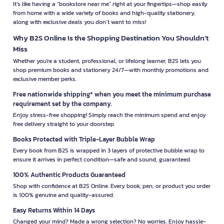
It’s like having a "bookstore near me" right at your fingertips—shop easily
from home with a wide variety of books and high-quality stationery,
along with exclusive deals you don’t want to miss!
Why B2S Online Is the Shopping Destination You Shouldn’t
Miss
Whether you're a student, professional, or lifelong learner, B2S lets you
shop premium books and stationery 24/7—with monthly promotions and
exclusive member perks.
Free nationwide shipping* when you meet the minimum purchase
requirement set by the company.
Enjoy stress-free shopping! Simply reach the minimum spend and enjoy
free delivery straight to your doorstep.
Books Protected with Triple-Layer Bubble Wrap
Every book from B2S is wrapped in 3 layers of protective bubble wrap to
ensure it arrives in perfect condition—safe and sound, guaranteed.
100% Authentic Products Guaranteed
Shop with confidence at B2S Online. Every book, pen, or product you order
is 100% genuine and quality-assured.
Easy Returns Within 14 Days
Changed your mind? Made a wrong selection? No worries. Enjoy hassle-