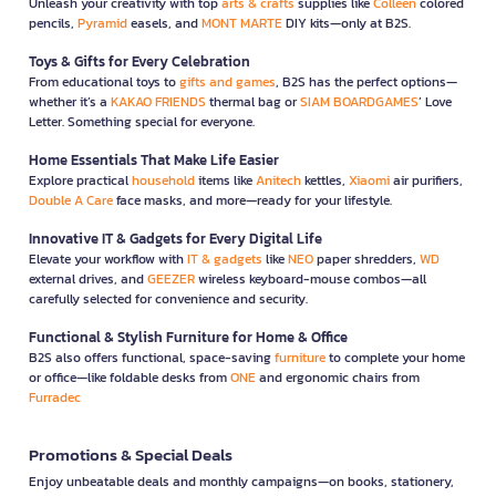
Unleash your creativity with top
arts & crafts
supplies like
Colleen
colored
pencils,
Pyramid
easels, and
MONT MARTE
DIY kits—only at B2S.
Toys & Gifts for Every Celebration
From educational toys to
gifts and games
, B2S has the perfect options—
whether it’s a
KAKAO FRIENDS
thermal bag or
SIAM BOARDGAMES
’ Love
Letter. Something special for everyone.
Home Essentials That Make Life Easier
Explore practical
household
items like
Anitech
kettles,
Xiaomi
air purifiers,
Double A Care
face masks, and more—ready for your lifestyle.
Innovative IT & Gadgets for Every Digital Life
Elevate your workflow with
IT & gadgets
like
NEO
paper shredders,
WD
external drives, and
GEEZER
wireless keyboard-mouse combos—all
carefully selected for convenience and security.
Functional & Stylish Furniture for Home & Office
B2S also offers functional, space-saving
furniture
to complete your home
or office—like foldable desks from
ONE
and ergonomic chairs from
Furradec
Promotions & Special Deals
Enjoy unbeatable deals and monthly campaigns—on books, stationery,