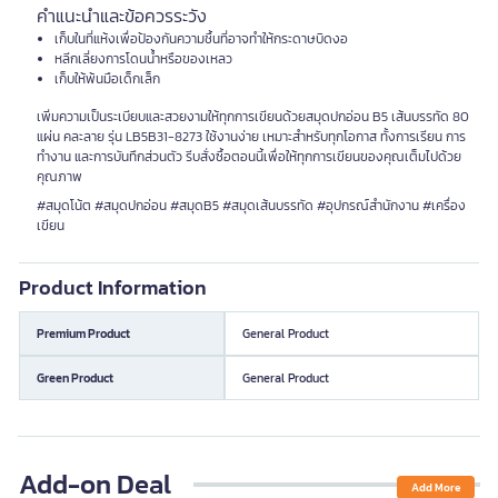
คำแนะนำและข้อควรระวัง
เก็บในที่แห้งเพื่อป้องกันความชื้นที่อาจทำให้กระดาษบิดงอ
หลีกเลี่ยงการโดนน้ำหรือของเหลว
เก็บให้พ้นมือเด็กเล็ก
เพิ่มความเป็นระเบียบและสวยงามให้ทุกการเขียนด้วยสมุดปกอ่อน B5 เส้นบรรทัด 80
แผ่น คละลาย รุ่น LB5B31-8273 ใช้งานง่าย เหมาะสำหรับทุกโอกาส ทั้งการเรียน การ
ทำงาน และการบันทึกส่วนตัว รีบสั่งซื้อตอนนี้เพื่อให้ทุกการเขียนของคุณเต็มไปด้วย
คุณภาพ
#สมุดโน้ต #สมุดปกอ่อน #สมุดB5 #สมุดเส้นบรรทัด #อุปกรณ์สำนักงาน #เครื่อง
เขียน
Product Information
Premium Product
General Product
Green Product
General Product
Add-on Deal
Add More