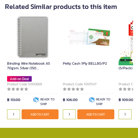
Related Similar products to this item
Binding Wire Notebook A5
Petty Cash 1Ply BELL80/P2
Drink Order 
70gsm. Silver (150
(5/Pack)
Sheets/Book)
Add-on Deal
Product Code 5000668
Product Code 5001547
Product Cod
฿ 113.00
READY TO
฿ 106.00
READY TO
฿ 109.00
SHIP
SHIP
ADD TO CART
ADD TO CART