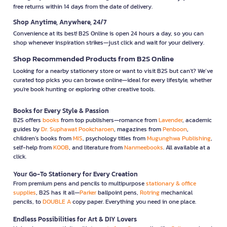
free returns within 14 days from the date of delivery.
Shop Anytime, Anywhere, 24/7
Convenience at its best! B2S Online is open 24 hours a day, so you can
shop whenever inspiration strikes—just click and wait for your delivery.
Shop Recommended Products from B2S Online
Looking for a nearby stationery store or want to visit B2S but can't? We’ve
curated top picks you can browse online—ideal for every lifestyle, whether
you're book hunting or exploring other creative tools.
Books for Every Style & Passion
B2S offers
books
from top publishers—romance from
Lavender
, academic
guides by
Dr. Suphawat Pookcharoen
, magazines from
Penboon
,
children’s books from
MIS
, psychology titles from
Mugunghwa Publishing
,
self-help from
KOOB
, and literature from
Nanmeebooks
. All available at a
click.
Your Go-To Stationery for Every Creation
From premium pens and pencils to multipurpose
stationary & office
supplies
, B2S has it all—
Parker
ballpoint pens,
Rotring
mechanical
pencils, to
DOUBLE A
copy paper. Everything you need in one place.
Endless Possibilities for Art & DIY Lovers