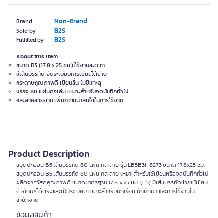
Non-Brand
Brand
B2S
Sold by
B2S
Fulfilled by
About this item
ขนาด B5 (17.8 x 25 ซม.) ใช้งานสะดวก
มีเส้นบรรทัด จัดระเบียบการเขียนได้ง่าย
กระดาษคุณภาพดี เขียนลื่น ไม่ซึมทะลุ
บรรจุ 80 แผ่นต่อเล่ม เหมาะสำหรับจดบันทึกทั่วไป
คละลายสวยงาม เพิ่มความน่าสนใจในการใช้งาน
Product Description
สมุดปกอ่อน B5 เส้นบรรทัด 80 แผ่น คละลาย รุ่น LB5B31-8273 ขนาด 17.8x25 ซม.
สมุดปกอ่อน B5 เส้นบรรทัด 80 แผ่น คละลาย เหมาะสำหรับใช้เขียนหรือจดบันทึกทั่วไป
ผลิตจากวัสดุคุณภาพดี ขนาดมาตรฐาน 17.8 x 25 ซม. (B5) มีเส้นบรรทัดช่วยให้เขียน
ตัวอักษรได้ตรงและเป็นระเบียบ เหมาะสำหรับนักเรียน นักศึกษา และการใช้งานใน
สำนักงาน
ข้อมูลสินค้า