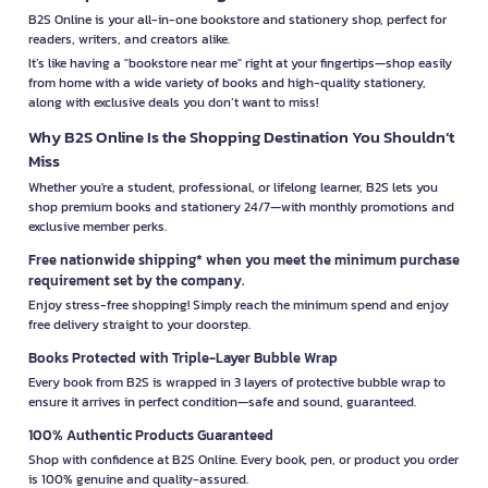
B2S Online is your all-in-one bookstore and stationery shop, perfect for
readers, writers, and creators alike.
It’s like having a "bookstore near me" right at your fingertips—shop easily
from home with a wide variety of books and high-quality stationery,
along with exclusive deals you don’t want to miss!
Why B2S Online Is the Shopping Destination You Shouldn’t
Miss
Whether you're a student, professional, or lifelong learner, B2S lets you
shop premium books and stationery 24/7—with monthly promotions and
exclusive member perks.
Free nationwide shipping* when you meet the minimum purchase
requirement set by the company.
Enjoy stress-free shopping! Simply reach the minimum spend and enjoy
free delivery straight to your doorstep.
Books Protected with Triple-Layer Bubble Wrap
Every book from B2S is wrapped in 3 layers of protective bubble wrap to
ensure it arrives in perfect condition—safe and sound, guaranteed.
100% Authentic Products Guaranteed
Shop with confidence at B2S Online. Every book, pen, or product you order
is 100% genuine and quality-assured.