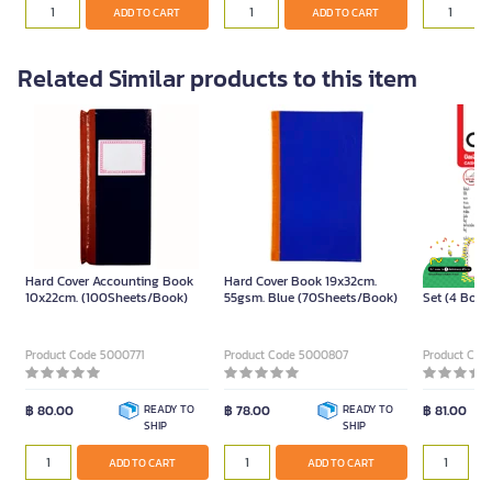
ADD TO CART
ADD TO CART
Related Similar products to this item
Hard Cover Accounting Book
Hard Cover Book 19x32cm.
ONE Cash Sa
10x22cm. (100Sheets/Book)
55gsm. Blue (70Sheets/Book)
Set (4 Book
Product Code 5000771
Product Code 5000807
Product Cod
฿ 80.00
READY TO
฿ 78.00
READY TO
฿ 81.00
SHIP
SHIP
ADD TO CART
ADD TO CART