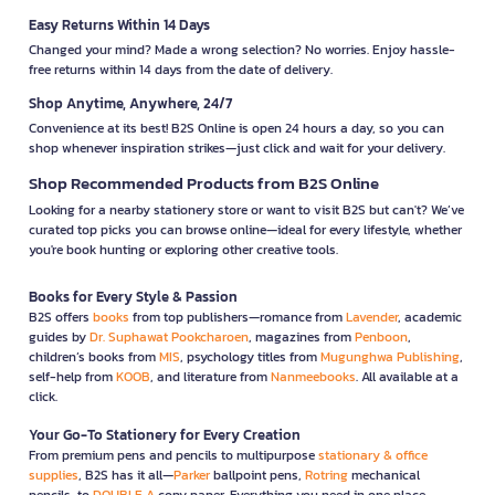
Easy Returns Within 14 Days
Changed your mind? Made a wrong selection? No worries. Enjoy hassle-
free returns within 14 days from the date of delivery.
Shop Anytime, Anywhere, 24/7
Convenience at its best! B2S Online is open 24 hours a day, so you can
shop whenever inspiration strikes—just click and wait for your delivery.
Shop Recommended Products from B2S Online
Looking for a nearby stationery store or want to visit B2S but can't? We’ve
curated top picks you can browse online—ideal for every lifestyle, whether
you're book hunting or exploring other creative tools.
Books for Every Style & Passion
B2S offers
books
from top publishers—romance from
Lavender
, academic
guides by
Dr. Suphawat Pookcharoen
, magazines from
Penboon
,
children’s books from
MIS
, psychology titles from
Mugunghwa Publishing
,
self-help from
KOOB
, and literature from
Nanmeebooks
. All available at a
click.
Your Go-To Stationery for Every Creation
From premium pens and pencils to multipurpose
stationary & office
supplies
, B2S has it all—
Parker
ballpoint pens,
Rotring
mechanical
pencils, to
DOUBLE A
copy paper. Everything you need in one place.