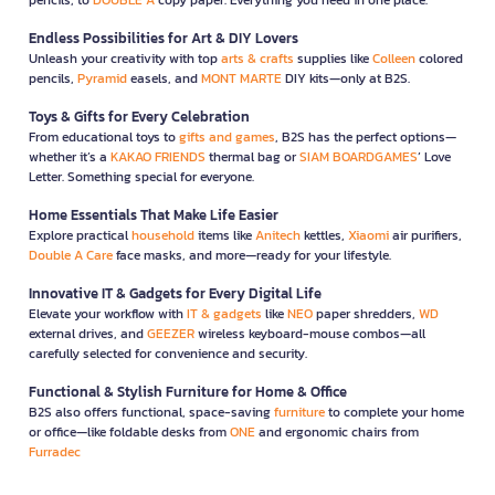
Endless Possibilities for Art & DIY Lovers
Unleash your creativity with top
arts & crafts
supplies like
Colleen
colored
pencils,
Pyramid
easels, and
MONT MARTE
DIY kits—only at B2S.
Toys & Gifts for Every Celebration
From educational toys to
gifts and games
, B2S has the perfect options—
whether it’s a
KAKAO FRIENDS
thermal bag or
SIAM BOARDGAMES
’ Love
Letter. Something special for everyone.
Home Essentials That Make Life Easier
Explore practical
household
items like
Anitech
kettles,
Xiaomi
air purifiers,
Double A Care
face masks, and more—ready for your lifestyle.
Innovative IT & Gadgets for Every Digital Life
Elevate your workflow with
IT & gadgets
like
NEO
paper shredders,
WD
external drives, and
GEEZER
wireless keyboard-mouse combos—all
carefully selected for convenience and security.
Functional & Stylish Furniture for Home & Office
B2S also offers functional, space-saving
furniture
to complete your home
or office—like foldable desks from
ONE
and ergonomic chairs from
Furradec