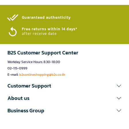
Guaranteed authenticity​
Free returns within 14 days*
after receive date
B2S Customer Support Center
Workday Service Hours 8.30-18.00
02-115-0999
E-mail:
b2sonlineshopping@b2s.co.th
Customer Support
About us
Business Group