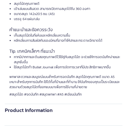
สมุดโน้ตคุณภาพดี
เข้าเล่มแบบสันลวด สามารถเปิดกางสมุดได้ถึง 360 องศา
ขนาดสมุด: 14.2x20.5 ซม. (A5)
บรรจุ: 64 แผ่น/เล่ม
คำแนะนำและข้อควรระวัง
เก็บสมุดโน้ตในที่แห้งและหลีกเลี่ยงความชื้น
หลีกเลี่ยงการสัมผัสกับของมีคมที่อาจทำให้ปกและกระดาษฉีกขาดได้
Tip. เทคนิคเล็กๆ ที่แนะนำ
หากมีปากกาและดินสอคุณภาพดีไว้ใช้คู่กับสมุดโน้ต จะช่วยให้การจดบันทึกง่ายและ
สนุกยิ่งขึ้น
ใช้สมุดโน้ตทำ Bullet Journal เพื่อการจัดการเวลาที่มีประสิทธิภาพมากขึ้น
พกพาสะดวกและสมบูรณ์แบบสำหรับการจดบันทึก สมุดโน้ตคุณภาพดี ขนาด A5
เหมาะสำหรับทุกการบันทึก ใช้ได้ทั้งที่บ้านและที่ทำงาน ให้บันทึกของคุณเป็นระเบียบและ
สวยงามด้วยสมุดโน้ตที่ออกแบบมาเพื่อการใช้งานที่ง่ายดาย
#สมุดโน้ต #จดบันทึก #สมุดพกพา #A5 #เขียนบันทึก
Product Information