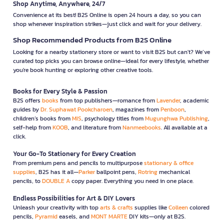
Shop Anytime, Anywhere, 24/7
Convenience at its best! B2S Online is open 24 hours a day, so you can
shop whenever inspiration strikes—just click and wait for your delivery.
Shop Recommended Products from B2S Online
Looking for a nearby stationery store or want to visit B2S but can't? We’ve
curated top picks you can browse online—ideal for every lifestyle, whether
you're book hunting or exploring other creative tools.
Books for Every Style & Passion
B2S offers
books
from top publishers—romance from
Lavender
, academic
guides by
Dr. Suphawat Pookcharoen
, magazines from
Penboon
,
children’s books from
MIS
, psychology titles from
Mugunghwa Publishing
,
self-help from
KOOB
, and literature from
Nanmeebooks
. All available at a
click.
Your Go-To Stationery for Every Creation
From premium pens and pencils to multipurpose
stationary & office
supplies
, B2S has it all—
Parker
ballpoint pens,
Rotring
mechanical
pencils, to
DOUBLE A
copy paper. Everything you need in one place.
Endless Possibilities for Art & DIY Lovers
Unleash your creativity with top
arts & crafts
supplies like
Colleen
colored
pencils,
Pyramid
easels, and
MONT MARTE
DIY kits—only at B2S.