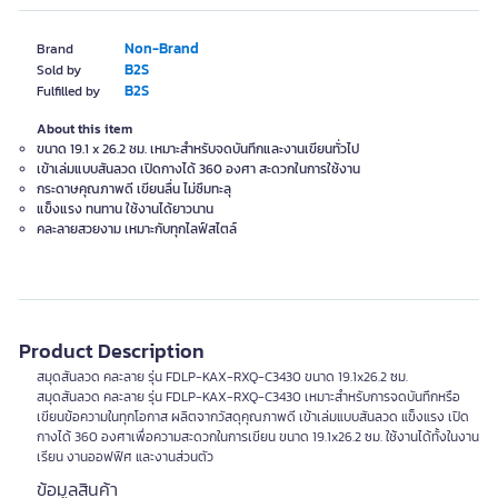
Non-Brand
Brand
B2S
Sold by
B2S
Fulfilled by
About this item
ขนาด 19.1 x 26.2 ซม. เหมาะสำหรับจดบันทึกและงานเขียนทั่วไป
เข้าเล่มแบบสันลวด เปิดกางได้ 360 องศา สะดวกในการใช้งาน
กระดาษคุณภาพดี เขียนลื่น ไม่ซึมทะลุ
แข็งแรง ทนทาน ใช้งานได้ยาวนาน
คละลายสวยงาม เหมาะกับทุกไลฟ์สไตล์
Product Description
สมุดสันลวด คละลาย รุ่น FDLP-KAX-RXQ-C3430 ขนาด 19.1x26.2 ซม.
สมุดสันลวด คละลาย รุ่น FDLP-KAX-RXQ-C3430 เหมาะสำหรับการจดบันทึกหรือ
เขียนข้อความในทุกโอกาส ผลิตจากวัสดุคุณภาพดี เข้าเล่มแบบสันลวด แข็งแรง เปิด
กางได้ 360 องศาเพื่อความสะดวกในการเขียน ขนาด 19.1x26.2 ซม. ใช้งานได้ทั้งในงาน
เรียน งานออฟฟิศ และงานส่วนตัว
ข้อมูลสินค้า