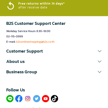
Free returns within 14 days*
after receive date
B2S Customer Support Center
Workday Service Hours 8.30-18.00
02-115-0999
E-mail:
b2sonlineshopping@b2s.co.th
Customer Support
About us
Business Group
Follow Us​