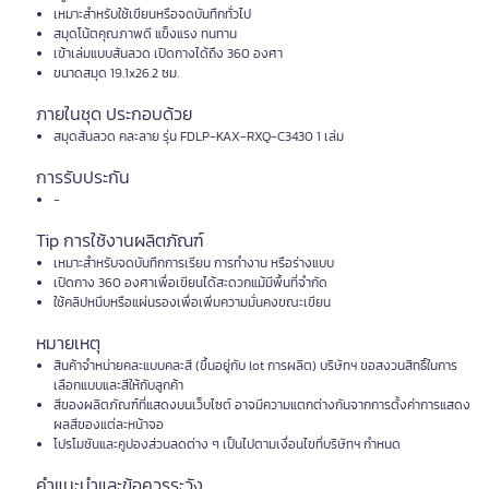
เหมาะสำหรับใช้เขียนหรือจดบันทึกทั่วไป
สมุดโน้ตคุณภาพดี แข็งแรง ทนทาน
เข้าเล่มแบบสันลวด เปิดกางได้ถึง 360 องศา
ขนาดสมุด 19.1x26.2 ซม.
ภายในชุด ประกอบด้วย
สมุดสันลวด คละลาย รุ่น FDLP-KAX-RXQ-C3430 1 เล่ม
การรับประกัน
-
Tip การใช้งานผลิตภัณฑ์
เหมาะสำหรับจดบันทึกการเรียน การทำงาน หรือร่างแบบ
เปิดกาง 360 องศาเพื่อเขียนได้สะดวกแม้มีพื้นที่จำกัด
ใช้คลิปหนีบหรือแผ่นรองเพื่อเพิ่มความมั่นคงขณะเขียน
หมายเหตุ
สินค้าจำหน่ายคละแบบคละสี (ขึ้นอยู่กับ lot การผลิต) บริษัทฯ ขอสงวนสิทธิ์ในการ
เลือกแบบและสีให้กับลูกค้า
สีของผลิตภัณฑ์ที่แสดงบนเว็บไซต์ อาจมีความแตกต่างกันจากการตั้งค่าการแสดง
ผลสีของแต่ละหน้าจอ
โปรโมชันและคูปองส่วนลดต่าง ๆ เป็นไปตามเงื่อนไขที่บริษัทฯ กำหนด
คำแนะนำและข้อควรระวัง