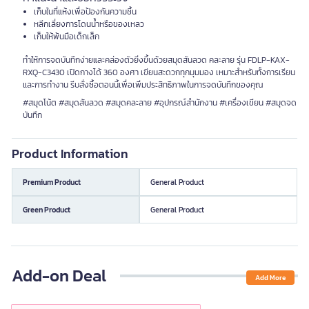
เก็บในที่แห้งเพื่อป้องกันความชื้น
หลีกเลี่ยงการโดนน้ำหรือของเหลว
เก็บให้พ้นมือเด็กเล็ก
ทำให้การจดบันทึกง่ายและคล่องตัวยิ่งขึ้นด้วยสมุดสันลวด คละลาย รุ่น FDLP-KAX-
RXQ-C3430 เปิดกางได้ 360 องศา เขียนสะดวกทุกมุมมอง เหมาะสำหรับทั้งการเรียน
และการทำงาน รีบสั่งซื้อตอนนี้เพื่อเพิ่มประสิทธิภาพในการจดบันทึกของคุณ
#สมุดโน้ต #สมุดสันลวด #สมุดคละลาย #อุปกรณ์สำนักงาน #เครื่องเขียน #สมุดจด
บันทึก
Product Information
Premium Product
General Product
Green Product
General Product
Add-on Deal
Add More