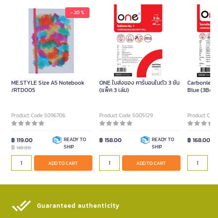
- 20 %
ME.STYLE Size A5 Notebook
ONE ใบส่งของ คาร์บอนในตัว 3 ชั้น
Carbonless 
/RTD005
(แพ็ค 3 เล่ม)
Blue (3Boo
Product Code 5096706
Product Code 5005129
Product Cod
฿ 119.00
READY TO
฿ 158.00
READY TO
฿ 168.00
฿
SHIP
SHIP
149.00
ADD TO CART
ADD TO CART
Guaranteed authenticity​