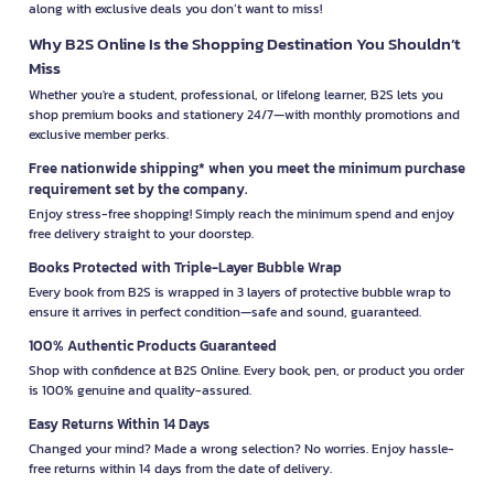
along with exclusive deals you don’t want to miss!
Why B2S Online Is the Shopping Destination You Shouldn’t
Miss
Whether you're a student, professional, or lifelong learner, B2S lets you
shop premium books and stationery 24/7—with monthly promotions and
exclusive member perks.
Free nationwide shipping* when you meet the minimum purchase
requirement set by the company.
Enjoy stress-free shopping! Simply reach the minimum spend and enjoy
free delivery straight to your doorstep.
Books Protected with Triple-Layer Bubble Wrap
Every book from B2S is wrapped in 3 layers of protective bubble wrap to
ensure it arrives in perfect condition—safe and sound, guaranteed.
100% Authentic Products Guaranteed
Shop with confidence at B2S Online. Every book, pen, or product you order
is 100% genuine and quality-assured.
Easy Returns Within 14 Days
Changed your mind? Made a wrong selection? No worries. Enjoy hassle-
free returns within 14 days from the date of delivery.