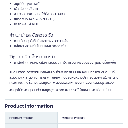
สมุดโน้ตคุณภาพดี
เข้าเล่มแบบสันลวด
สามารถเปิดกางสมุดได้ถึง 360 องศา
ขนาดสมุด 14.2x20.5 ซม. (A5)
บรรจุ 64 แผ่น/เล่ม
คำแนะนำและข้อควรระวัง
ควรเก็บสมุดในที่แห้งและห่างจากความชื้น
หลีกเลี่ยงการเก็บในที่มีแสงแดดส่องถึง
Tip. เทคนิคเล็กๆ ที่แนะนำ
การใช้ปากกาหมึกเจลในการเขียนจะทำให้การบันทึกข้อมูลของคุณราบรื่นยิ่งขึ้น
สมุดโน้ตคุณภาพดีที่ไม่เพียงเหมาะสำหรับการเขียนและจดบันทึก แต่ยังมีดีไซน์ที่
สวยงามและสะดวกในการพกพา นอกจากนั้นยังคงความประหยัดด้วยการใช้กระดาษ
คุณภาพดี สั่งซื้อสมุดโน้ตคุณภาพดีวันนี้เพื่อให้การบันทึกของคุณสมบูรณ์แบบ!
#สมุดโน้ต #สมุดบันทึก #สมุดคุณภาพดี #อุปกรณ์สำนักงาน #เครื่องเขียน
Product Information
Premium Product
General Product