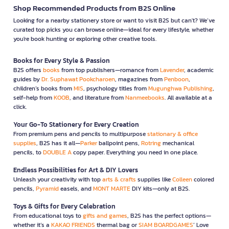
Shop Recommended Products from B2S Online
Looking for a nearby stationery store or want to visit B2S but can't? We’ve
curated top picks you can browse online—ideal for every lifestyle, whether
you're book hunting or exploring other creative tools.
Books for Every Style & Passion
B2S offers
books
from top publishers—romance from
Lavender
, academic
guides by
Dr. Suphawat Pookcharoen
, magazines from
Penboon
,
children’s books from
MIS
, psychology titles from
Mugunghwa Publishing
,
self-help from
KOOB
, and literature from
Nanmeebooks
. All available at a
click.
Your Go-To Stationery for Every Creation
From premium pens and pencils to multipurpose
stationary & office
supplies
, B2S has it all—
Parker
ballpoint pens,
Rotring
mechanical
pencils, to
DOUBLE A
copy paper. Everything you need in one place.
Endless Possibilities for Art & DIY Lovers
Unleash your creativity with top
arts & crafts
supplies like
Colleen
colored
pencils,
Pyramid
easels, and
MONT MARTE
DIY kits—only at B2S.
Toys & Gifts for Every Celebration
From educational toys to
gifts and games
, B2S has the perfect options—
whether it’s a
KAKAO FRIENDS
thermal bag or
SIAM BOARDGAMES
’ Love