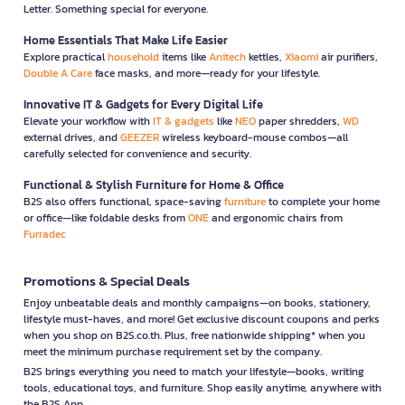
Letter. Something special for everyone.
Home Essentials That Make Life Easier
Explore practical
household
items like
Anitech
kettles,
Xiaomi
air purifiers,
Double A Care
face masks, and more—ready for your lifestyle.
Innovative IT & Gadgets for Every Digital Life
Elevate your workflow with
IT & gadgets
like
NEO
paper shredders,
WD
external drives, and
GEEZER
wireless keyboard-mouse combos—all
carefully selected for convenience and security.
Functional & Stylish Furniture for Home & Office
B2S also offers functional, space-saving
furniture
to complete your home
or office—like foldable desks from
ONE
and ergonomic chairs from
Furradec
Promotions & Special Deals
Enjoy unbeatable deals and monthly campaigns—on books, stationery,
lifestyle must-haves, and more! Get exclusive discount coupons and perks
when you shop on B2S.co.th. Plus, free nationwide shipping* when you
meet the minimum purchase requirement set by the company.
B2S brings everything you need to match your lifestyle—books, writing
tools, educational toys, and furniture. Shop easily anytime, anywhere with
the B2S App.