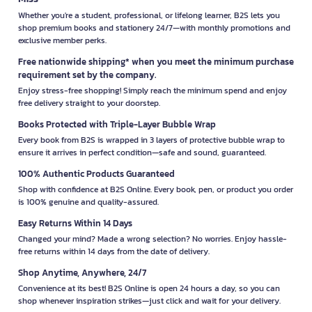
Whether you're a student, professional, or lifelong learner, B2S lets you
shop premium books and stationery 24/7—with monthly promotions and
exclusive member perks.
Free nationwide shipping* when you meet the minimum purchase
requirement set by the company.
Enjoy stress-free shopping! Simply reach the minimum spend and enjoy
free delivery straight to your doorstep.
Books Protected with Triple-Layer Bubble Wrap
Every book from B2S is wrapped in 3 layers of protective bubble wrap to
ensure it arrives in perfect condition—safe and sound, guaranteed.
100% Authentic Products Guaranteed
Shop with confidence at B2S Online. Every book, pen, or product you order
is 100% genuine and quality-assured.
Easy Returns Within 14 Days
Changed your mind? Made a wrong selection? No worries. Enjoy hassle-
free returns within 14 days from the date of delivery.
Shop Anytime, Anywhere, 24/7
Convenience at its best! B2S Online is open 24 hours a day, so you can
shop whenever inspiration strikes—just click and wait for your delivery.