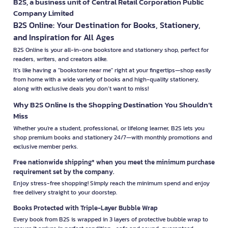
B2S, a business unit of Central Retail Corporation Public
Company Limited
B2S Online: Your Destination for Books, Stationery,
and Inspiration for All Ages
B2S Online is your all-in-one bookstore and stationery shop, perfect for
readers, writers, and creators alike.
It’s like having a "bookstore near me" right at your fingertips—shop easily
from home with a wide variety of books and high-quality stationery,
along with exclusive deals you don’t want to miss!
Why B2S Online Is the Shopping Destination You Shouldn’t
Miss
Whether you're a student, professional, or lifelong learner, B2S lets you
shop premium books and stationery 24/7—with monthly promotions and
exclusive member perks.
Free nationwide shipping* when you meet the minimum purchase
requirement set by the company.
Enjoy stress-free shopping! Simply reach the minimum spend and enjoy
free delivery straight to your doorstep.
Books Protected with Triple-Layer Bubble Wrap
Every book from B2S is wrapped in 3 layers of protective bubble wrap to