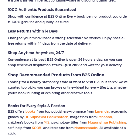
ensure it arrives in perfect condition—safe and sound, guaranteed.
100% Authentic Products Guaranteed
Shop with confidence at B2S Online. Every book, pen, or product you order
is 100% genuine and quality-assured.
Easy Returns Within 14 Days
Changed your mind? Made a wrong selection? No worries. Enjoy hassle-
free returns within 14 days from the date of delivery.
Shop Anytime, Anywhere, 24/7
Convenience at its best! B2S Online is open 24 hours a day, so you can
shop whenever inspiration strikes—just click and wait for your delivery.
Shop Recommended Products from B2S Online
Looking for a nearby stationery store or want to visit B2S but can't? We’ve
curated top picks you can browse online—ideal for every lifestyle, whether
you're book hunting or exploring other creative tools.
Books for Every Style & Passion
B2S offers
books
from top publishers—romance from
Lavender
, academic
guides by
Dr. Suphawat Pookcharoen
, magazines from
Penboon
,
children’s books from
MIS
, psychology titles from
Mugunghwa Publishing
,
self-help from
KOOB
, and literature from
Nanmeebooks
. All available at a
click.