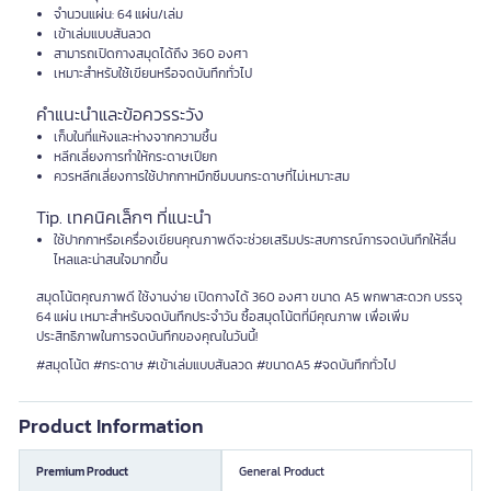
จำนวนแผ่น: 64 แผ่น/เล่ม
เข้าเล่มแบบสันลวด
สามารถเปิดกางสมุดได้ถึง 360 องศา
เหมาะสำหรับใช้เขียนหรือจดบันทึกทั่วไป
คำแนะนำและข้อควรระวัง
เก็บในที่แห้งและห่างจากความชื้น
หลีกเลี่ยงการทำให้กระดาษเปียก
ควรหลีกเลี่ยงการใช้ปากกาหมึกซึมบนกระดาษที่ไม่เหมาะสม
Tip. เทคนิคเล็กๆ ที่แนะนำ
ใช้ปากกาหรือเครื่องเขียนคุณภาพดีจะช่วยเสริมประสบการณ์การจดบันทึกให้ลื่น
ไหลและน่าสนใจมากขึ้น
สมุดโน้ตคุณภาพดี ใช้งานง่าย เปิดกางได้ 360 องศา ขนาด A5 พกพาสะดวก บรรจุ
64 แผ่น เหมาะสำหรับจดบันทึกประจำวัน ซื้อสมุดโน้ตที่มีคุณภาพ เพื่อเพิ่ม
ประสิทธิภาพในการจดบันทึกของคุณในวันนี้!
#สมุดโน้ต #กระดาษ #เข้าเล่มแบบสันลวด #ขนาดA5 #จดบันทึกทั่วไป
Product Information
Premium Product
General Product