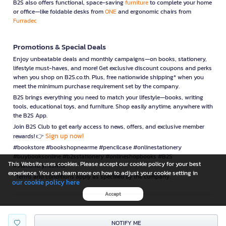
B2S also offers functional, space-saving
furniture
to complete your home
or office—like foldable desks from
ONE
and ergonomic chairs from
Furradec
Promotions & Special Deals
Enjoy unbeatable deals and monthly campaigns—on books, stationery,
lifestyle must-haves, and more! Get exclusive discount coupons and perks
when you shop on B2S.co.th. Plus, free nationwide shipping* when you
meet the minimum purchase requirement set by the company.
B2S brings everything you need to match your lifestyle—books, writing
tools, educational toys, and furniture. Shop easily anytime, anywhere with
the B2S App.
Join B2S Club to get early access to news, offers, and exclusive member
Sign up now!
rewards! 👉
#bookstore #bookshopnearme #pencilcase #onlinestationery
#buybooksonline #b2sstationery #onlineshopbooks #B2S
This Website uses cookies. Please accept our cookie policy for your best
#stationerynearme
experience. You can learn more on how to adjust your cookie setting in
*Terms and conditions apply as specified by the company.
our cookie policy here
Accept
is a company operating under
NOTIFY ME