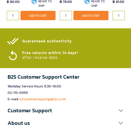
฿ 80.00
READY TO
฿ 78.00
READY TO
฿ 81.00
SHIP
SHIP
ADD TO CART
ADD TO CART
Guaranteed authenticity​
Free returns within 14 days*
after receive date
B2S Customer Support Center
Workday Service Hours 8.30-18.00
02-115-0999
E-mail:
b2sonlineshopping@b2s.co.th
Customer Support
About us