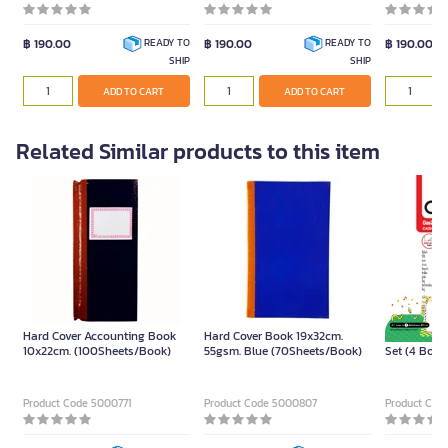
฿ 190.00
฿ 190.00
฿ 190.00
READY TO
READY TO
SHIP
SHIP
ADD TO CART
ADD TO CART
Related Similar products to this item
Hard Cover Accounting Book
Hard Cover Book 19x32cm.
ONE Cash Sa
10x22cm. (100Sheets/Book)
55gsm. Blue (70Sheets/Book)
Set (4 Book
Product Code 5000771
Product Code 5000807
Product Cod