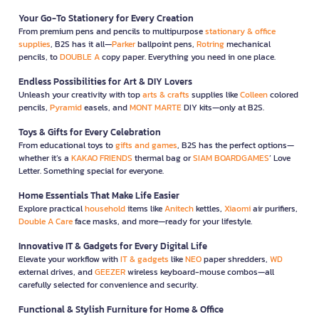
Your Go-To Stationery for Every Creation
From premium pens and pencils to multipurpose
stationary & office
supplies
, B2S has it all—
Parker
ballpoint pens,
Rotring
mechanical
pencils, to
DOUBLE A
copy paper. Everything you need in one place.
Endless Possibilities for Art & DIY Lovers
Unleash your creativity with top
arts & crafts
supplies like
Colleen
colored
pencils,
Pyramid
easels, and
MONT MARTE
DIY kits—only at B2S.
Toys & Gifts for Every Celebration
From educational toys to
gifts and games
, B2S has the perfect options—
whether it’s a
KAKAO FRIENDS
thermal bag or
SIAM BOARDGAMES
’ Love
Letter. Something special for everyone.
Home Essentials That Make Life Easier
Explore practical
household
items like
Anitech
kettles,
Xiaomi
air purifiers,
Double A Care
face masks, and more—ready for your lifestyle.
Innovative IT & Gadgets for Every Digital Life
Elevate your workflow with
IT & gadgets
like
NEO
paper shredders,
WD
external drives, and
GEEZER
wireless keyboard-mouse combos—all
carefully selected for convenience and security.
Functional & Stylish Furniture for Home & Office