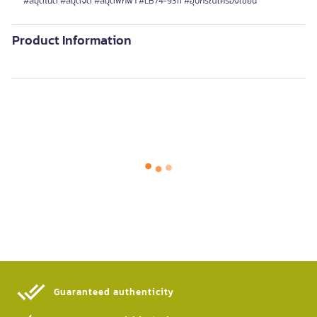
#สมุดโน้ต #สมุดจด #สมุดพกพา #LB74-9311 #อุปกรณ์เครื่องเขียน
Product Information
Guaranteed authenticity​