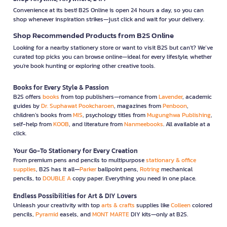
Convenience at its best! B2S Online is open 24 hours a day, so you can
shop whenever inspiration strikes—just click and wait for your delivery.
Shop Recommended Products from B2S Online
Looking for a nearby stationery store or want to visit B2S but can't? We’ve
curated top picks you can browse online—ideal for every lifestyle, whether
you're book hunting or exploring other creative tools.
Books for Every Style & Passion
B2S offers
books
from top publishers—romance from
Lavender
, academic
guides by
Dr. Suphawat Pookcharoen
, magazines from
Penboon
,
children’s books from
MIS
, psychology titles from
Mugunghwa Publishing
,
self-help from
KOOB
, and literature from
Nanmeebooks
. All available at a
click.
Your Go-To Stationery for Every Creation
From premium pens and pencils to multipurpose
stationary & office
supplies
, B2S has it all—
Parker
ballpoint pens,
Rotring
mechanical
pencils, to
DOUBLE A
copy paper. Everything you need in one place.
Endless Possibilities for Art & DIY Lovers
Unleash your creativity with top
arts & crafts
supplies like
Colleen
colored
pencils,
Pyramid
easels, and
MONT MARTE
DIY kits—only at B2S.