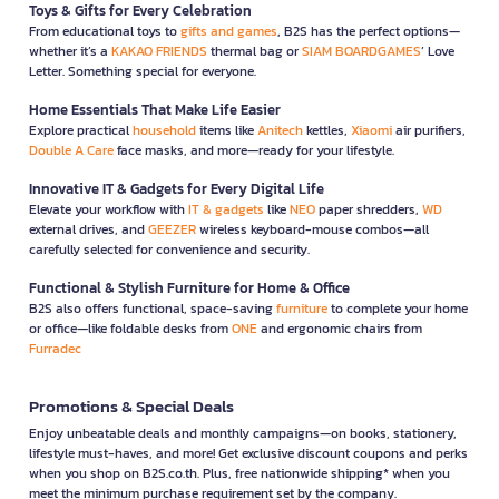
Toys & Gifts for Every Celebration
From educational toys to
gifts and games
, B2S has the perfect options—
whether it’s a
KAKAO FRIENDS
thermal bag or
SIAM BOARDGAMES
’ Love
Letter. Something special for everyone.
Home Essentials That Make Life Easier
Explore practical
household
items like
Anitech
kettles,
Xiaomi
air purifiers,
Double A Care
face masks, and more—ready for your lifestyle.
Innovative IT & Gadgets for Every Digital Life
Elevate your workflow with
IT & gadgets
like
NEO
paper shredders,
WD
external drives, and
GEEZER
wireless keyboard-mouse combos—all
carefully selected for convenience and security.
Functional & Stylish Furniture for Home & Office
B2S also offers functional, space-saving
furniture
to complete your home
or office—like foldable desks from
ONE
and ergonomic chairs from
Furradec
Promotions & Special Deals
Enjoy unbeatable deals and monthly campaigns—on books, stationery,
lifestyle must-haves, and more! Get exclusive discount coupons and perks
when you shop on B2S.co.th. Plus, free nationwide shipping* when you
meet the minimum purchase requirement set by the company.