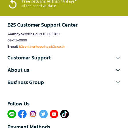
Free returns within 14 days*
after receive date
B2S Customer Support Center
Workday Service Hours 8.30-18.00
02-115-0999
E-mail:
b2sonlineshopping@b2s.co.th
Customer Support
About us
Business Group
Follow Us​
Payment Methods