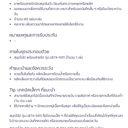
มาพร้อมสายรัดปิดสมุดในตัว ป้องกันกระดาษหลุดหรือพลิก
ออกแบบมาเพื่อการใช้งานที่สะดวก เหมาะสำหรับจดบันทึกสั้น ๆ หรือไอเดียระหว่าง
วัน
จำนวน 80 แผ่น/เล่ม
คละลาย เพิ่มความน่ารักและหลากหลายให้เลือกใช้งาน
หมายเหตุและการรับประกัน
-
ภายในชุดประกอบด้วย
สมุดโน้ต พร้อมสายรัด รุ่น LB74-9311 จำนวน 1 เล่ม
คำแนะนำและข้อควรระวัง
ควรเก็บในที่แห้ง หลีกเลี่ยงการโดนน้ำหรือความชื้น
หลีกเลี่ยงการวางในที่มีแสงแดดโดยตรงเป็นเวลานาน เพื่อป้องกันสีซีดจาง
Tip. เทคนิคเล็กๆ ที่แนะนำ
สามารถใช้สมุดโน้ตนี้จดบันทึกเป้าหมายรายวัน รายสัปดาห์ หรือรายการสิ่งที่ต้องทำ
(To-Do List)
ใช้ปากกาสีต่าง ๆ จัดหมวดหมู่เนื้อหาในสมุด เพื่อให้ดูเป็นระเบียบและค้นหาง่ายขึ้น
สมุดโน้ต รุ่น LB74-9311 คือไอเทมเล็ก ๆ ที่ช่วยให้คุณจดจำเรื่องสำคัญได้ทุกที่ทุกเวลา
ไม่ว่าจะจดงาน บันทึกความคิด หรือจดหมายเตือนตนเองในแต่ละวัน