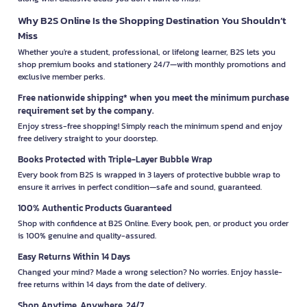
Why B2S Online Is the Shopping Destination You Shouldn’t
Miss
Whether you're a student, professional, or lifelong learner, B2S lets you
shop premium books and stationery 24/7—with monthly promotions and
exclusive member perks.
Free nationwide shipping* when you meet the minimum purchase
requirement set by the company.
Enjoy stress-free shopping! Simply reach the minimum spend and enjoy
free delivery straight to your doorstep.
Books Protected with Triple-Layer Bubble Wrap
Every book from B2S is wrapped in 3 layers of protective bubble wrap to
ensure it arrives in perfect condition—safe and sound, guaranteed.
100% Authentic Products Guaranteed
Shop with confidence at B2S Online. Every book, pen, or product you order
is 100% genuine and quality-assured.
Easy Returns Within 14 Days
Changed your mind? Made a wrong selection? No worries. Enjoy hassle-
free returns within 14 days from the date of delivery.
Shop Anytime, Anywhere, 24/7