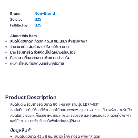
Non-Brand
Brand
B2S
Sold by
B2S
Fulfilled by
About this item
สมุดโน้ตขนาดกะทัดรัด 4.5x8 ซม. เหมาะสำหรับพกพา
จำนวน 80 แผ่นต่อเล่ม ใช้งานได้ยาวนาน
มาพร้อมสายรัด ช่วยจัดเก็บได้อย่างเรียบร้อย
มีลวดลายที่หลากหลาย เพิ่มความน่าสนใจ
เหมาะสำหรับการจดบันทึกในทุกโอกาส
Product Description
สมุดโน้ต พร้อมสายรัด ขนาด 80 แผ่น คละลาย รุ่น LB74-9311
จดบันทึกไอเดียได้ทุกที่ด้วยสมุดโน้ตขนาดพกพา รุ่น LB74-9311 ที่มาพร้อมสายรัดปิด
สมุดในตัว ช่วยให้เก็บรักษาหน้ากระดาษได้เรียบร้อย ไม่หลุดหรือปลิว สะดวกทั้งพกพา
และใช้งาน เหมาะสำหรับทุกไลฟ์สไตล์ของผู้ใช้งาน
ข้อมูลสินค้า
สมุดโน้ตขนาด 4.5 x 8 ซม. ขนาดเล็กกะทัดรัด พกพาสะดวก