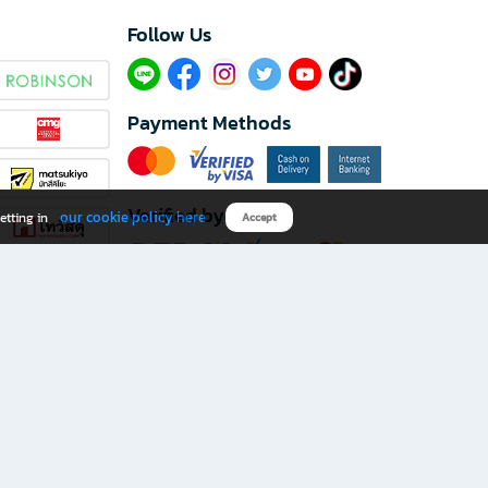
Follow Us​
Payment Methods
Verified by
our cookie policy here
etting in
Accept
Download B2S app