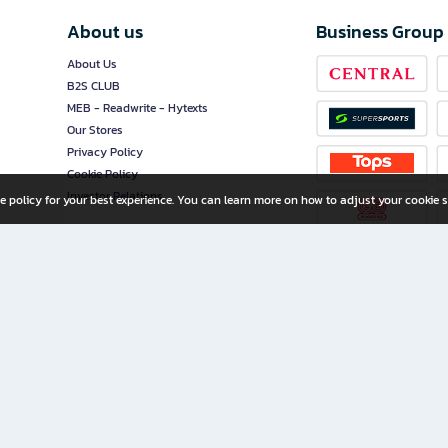
About us
Business Group
About Us
B2S CLUB
MEB - Readwrite - Hytexts
Our Stores
Privacy Policy
Cookie Policy
Investor Relations
e policy for your best experience. You can learn more on how to adjust your cookie s
ny Limited