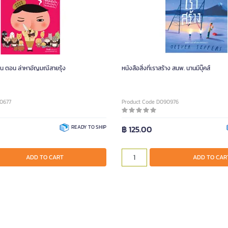
ก้น ตอน ล่าหาอัญมณีสายรุ้ง
หนังสือสิ่งที่เราสร้าง สนพ. นานมีบุ๊คส์
0677
Product Code D090976
READY TO SHIP
฿ 125.00
ADD TO CART
ADD TO CAR