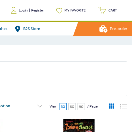
Login
|
Register
MY FAVORITE
CART
plies
B2S Store
Pre-order
otion
View
/ Page
30
60
90