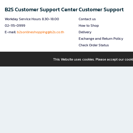
B2S Customer Support Center
Customer Support
Workday Service Hours 8.30-18.00
Contact us
02-115-0999
How to Shop
E-mail:
b2sonlineshopping@b2s.co.th
Delivery
Exchange and Return Policy
Check Order Status
This Website uses cookies. Please accept our cooki
B2S, a business unit of Central Retail Corporation Public Compa