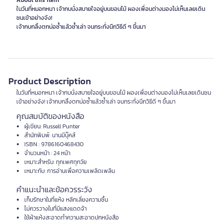
About this item
ในวันที่หมอกหนา เจ้ากบนั่งสบายใจอยู่บนขอนไม้ ผองเพื่อนต่างมองไม่เห็นเลยเดิน
ชนเข้าอย่างจัง!
Product Description
ในวันที่หมอกหนา เจ้ากบนั่งสบายใจอยู่บนขอนไม้ ผองเพื่อนต่างมองไม่เห็นเลยเดินชน
เข้าอย่างจัง! เจ้ากบกลิ้งตกบ่อซ้ำแล้วซ้ำเล่า จนกระทั่งนึกวิธีดี ๆ ขึ้นมา
คุณสมบัติของหนังสือ
ผู้เขียน: Russell Punter
สำนักพิมพ์: นานมีบุ๊คส์
ISBN : 9786160468430
จำนวนหน้า : 24 หน้า
เหมาะสำหรับ: ทุกเพศทุกวัย
เหมาะกับ: การอ่านเพื่อความเพลิดเพลิน
คำแนะนำและข้อควรระวัง
เก็บรักษาในที่แห้ง หลีกเลี่ยงความชื้น
ไม่ควรวางในที่มีแสงแดดจ้า
ใช้ผ้าแห้งสะอาดทำความสะอาดปกหนังสือ