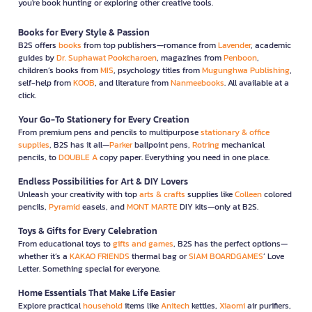
you're book hunting or exploring other creative tools.
Books for Every Style & Passion
B2S offers
books
from top publishers—romance from
Lavender
, academic
guides by
Dr. Suphawat Pookcharoen
, magazines from
Penboon
,
children’s books from
MIS
, psychology titles from
Mugunghwa Publishing
,
self-help from
KOOB
, and literature from
Nanmeebooks
. All available at a
click.
Your Go-To Stationery for Every Creation
From premium pens and pencils to multipurpose
stationary & office
supplies
, B2S has it all—
Parker
ballpoint pens,
Rotring
mechanical
pencils, to
DOUBLE A
copy paper. Everything you need in one place.
Endless Possibilities for Art & DIY Lovers
Unleash your creativity with top
arts & crafts
supplies like
Colleen
colored
pencils,
Pyramid
easels, and
MONT MARTE
DIY kits—only at B2S.
Toys & Gifts for Every Celebration
From educational toys to
gifts and games
, B2S has the perfect options—
whether it’s a
KAKAO FRIENDS
thermal bag or
SIAM BOARDGAMES
’ Love
Letter. Something special for everyone.
Home Essentials That Make Life Easier
Explore practical
household
items like
Anitech
kettles,
Xiaomi
air purifiers,