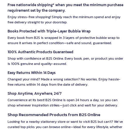
Free nationwide shipping* when you meet the minimum purchase
requirement set by the company.
Enjoy stress-free shopping! Simply reach the minimum spend and enjoy
free delivery straight to your doorstep.
Books Protected with Triple-Layer Bubble Wrap
Every book from B2S is wrapped in 3 layers of protective bubble wrap to
ensure it arrives in perfect condition—safe and sound, guaranteed.
100% Authentic Products Guaranteed
Shop with confidence at B2S Online. Every book, pen, or product you order
is 100% genuine and quality-assured.
Easy Returns Within 14 Days
Changed your mind? Made a wrong selection? No worries. Enjoy hassle-
free returns within 14 days from the date of delivery.
Shop Anytime, Anywhere, 24/7
Convenience at its best! B2S Online is open 24 hours a day, so you can
shop whenever inspiration strikes—just click and wait for your delivery.
Shop Recommended Products from B2S Online
Looking for a nearby stationery store or want to visit B2S but can't? We’ve
curated top picks you can browse online—ideal for every lifestyle, whether