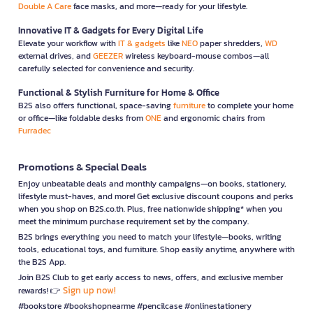
Double A Care
face masks, and more—ready for your lifestyle.
Innovative IT & Gadgets for Every Digital Life
Elevate your workflow with
IT & gadgets
like
NEO
paper shredders,
WD
external drives, and
GEEZER
wireless keyboard-mouse combos—all
carefully selected for convenience and security.
Functional & Stylish Furniture for Home & Office
B2S also offers functional, space-saving
furniture
to complete your home
or office—like foldable desks from
ONE
and ergonomic chairs from
Furradec
Promotions & Special Deals
Enjoy unbeatable deals and monthly campaigns—on books, stationery,
lifestyle must-haves, and more! Get exclusive discount coupons and perks
when you shop on B2S.co.th. Plus, free nationwide shipping* when you
meet the minimum purchase requirement set by the company.
B2S brings everything you need to match your lifestyle—books, writing
tools, educational toys, and furniture. Shop easily anytime, anywhere with
the B2S App.
Join B2S Club to get early access to news, offers, and exclusive member
Sign up now!
rewards! 👉
#bookstore #bookshopnearme #pencilcase #onlinestationery