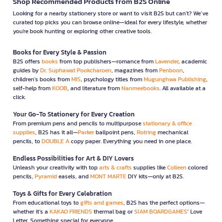
Shop Recommended Products from B2S Online
Looking for a nearby stationery store or want to visit B2S but can't? We’ve
curated top picks you can browse online—ideal for every lifestyle, whether
you're book hunting or exploring other creative tools.
Books for Every Style & Passion
B2S offers
books
from top publishers—romance from
Lavender
, academic
guides by
Dr. Suphawat Pookcharoen
, magazines from
Penboon
,
children’s books from
MIS
, psychology titles from
Mugunghwa Publishing
,
self-help from
KOOB
, and literature from
Nanmeebooks
. All available at a
click.
Your Go-To Stationery for Every Creation
From premium pens and pencils to multipurpose
stationary & office
supplies
, B2S has it all—
Parker
ballpoint pens,
Rotring
mechanical
pencils, to
DOUBLE A
copy paper. Everything you need in one place.
Endless Possibilities for Art & DIY Lovers
Unleash your creativity with top
arts & crafts
supplies like
Colleen
colored
pencils,
Pyramid
easels, and
MONT MARTE
DIY kits—only at B2S.
Toys & Gifts for Every Celebration
From educational toys to
gifts and games
, B2S has the perfect options—
whether it’s a
KAKAO FRIENDS
thermal bag or
SIAM BOARDGAMES
’ Love
Letter. Something special for everyone.