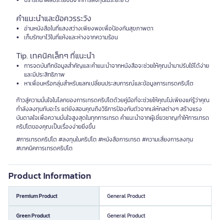
ปรารถนาผลประโยชน์จากการลงทุนในระยะยาว
คำแนะนำและข้อควรระวัง
อ่านหนังสือในที่แสงสว่างเพียงพอเพื่อป้องกันสุขภาพตา
เก็บรักษาไว้ในที่แห้งและห่างจากความร้อน
Tip. เทคนิคเล็กๆ ที่แนะนำ
การจดบันทึกข้อมูลสำคัญและคำแนะนำจากหนังสือจะช่วยให้คุณนำมาปรับใช้ได้ง่าย
และมีประสิทธิภาพ
หาเพื่อนหรือกลุ่มสำหรับแลกเปลี่ยนประสบการณ์และข้อมูลการเทรดคริปโต
ก้าวสู่ความมั่นใจในโลกของการเทรดคริปโตด้วยคู่มือที่จะช่วยให้คุณไม่เพียงแค่รู้ว่าคุณ
กำลังลงทุนกับอะไร แต่ยังสอนคุณถึงวิธีการป้องกันตัวจากเล่ห์กลต่างๆ สร้างแรง
บันดาลใจเพื่อความมั่นใจสูงสุดในทุกการเทรด คำแนะนำจากผู้เชี่ยวชาญทำให้การเทรด
คริปโตของคุณเป็นเรื่องง่ายยิ่งขึ้น
#การเทรดคริปโต #ลงทุนในคริปโต #หนังสือการเทรด #ความเสี่ยงการลงทุน
#เทคนิคการเทรดคริปโต
Product Information
Premium Product
General Product
Green Product
General Product