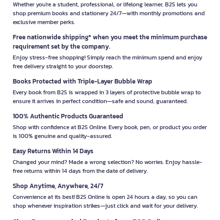
Whether you're a student, professional, or lifelong learner, B2S lets you
shop premium books and stationery 24/7—with monthly promotions and
exclusive member perks.
Free nationwide shipping* when you meet the minimum purchase
requirement set by the company.
Enjoy stress-free shopping! Simply reach the minimum spend and enjoy
free delivery straight to your doorstep.
Books Protected with Triple-Layer Bubble Wrap
Every book from B2S is wrapped in 3 layers of protective bubble wrap to
ensure it arrives in perfect condition—safe and sound, guaranteed.
100% Authentic Products Guaranteed
Shop with confidence at B2S Online. Every book, pen, or product you order
is 100% genuine and quality-assured.
Easy Returns Within 14 Days
Changed your mind? Made a wrong selection? No worries. Enjoy hassle-
free returns within 14 days from the date of delivery.
Shop Anytime, Anywhere, 24/7
Convenience at its best! B2S Online is open 24 hours a day, so you can
shop whenever inspiration strikes—just click and wait for your delivery.