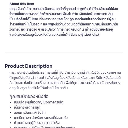
About this item
"สกุลเงินคริปโต" กลายมาเป็นกระแสหลักที่ทุกคนต่างพูดถึง ทำให้คนจำนวนไม่น้อย
ร่ำรวยขึ้นมาอย่างรวดเร็วด้วยระยะเวลาเพียงไม่กี่วัน เงินหลักพันสามารถเปลี่ยน
เป็นหลักล้านได้ไม่ยาก เรื่องราวของ "คริปโต" ถูกบอกต่อกันไปปากต่อปาก มีผู้คน
ร่ำรวยขึ้นมาให้เห็นจริง ๆ และพิสูจน์ด้ว่ามีตัวตน จึงทำให้คนมากมายแห่กันเข้ามาใน
วงการนี้ แต่เรารู้จริง ๆ หรือเปล่าว่า "การเทรดคริปโต" เรากำลังซื้อขายอะไรอยู่
และมีเล่ห์กลใดอยู่เบื้องหลังตัวเลขเหล่านั้น? แล้วเราจะรู้ได้อย่างไรว่
Product Description
การเทรดคริปโตเป็นปรากฏการณ์ที่กำลังเข้ามามีบทบาทสำคัญในชีวิตของหลายๆ คน
ถ้าคุณยังไม่มั่นใจว่าคุณเข้าใจสิ่งที่อยู่เบื้องหลังตัวเลขหรือตลาดคริปโตหนังสือเล่มนี้
คือคำตอบ ทั้งเปิดเผยเรื่องราวและเทคนิคเพื่อให้คุณสามารถเข้าใจและจัดการกับการ
ลงทุนในสกุลเงินคริปโตได้อย่างมั่นใจมากขึ้น
คุณสมบัติของหนังสือ
เขียนโดยผู้เชี่ยวชาญในวงการคริปโต
เนื้อหาอัพเดทล่าสุด
สอนการวิเคราะห์เชิงลึก
เทคนิคต่างๆ สำหรับการเทรดที่ปลอดภัย
คำแนะนำจากผู้ที่ประสบความสำเร็จ