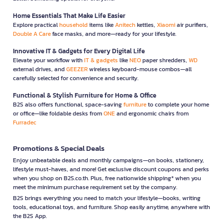
Home Essentials That Make Life Easier
Explore practical
household
items like
Anitech
kettles,
Xiaomi
air purifiers,
Double A Care
face masks, and more—ready for your lifestyle.
Innovative IT & Gadgets for Every Digital Life
Elevate your workflow with
IT & gadgets
like
NEO
paper shredders,
WD
external drives, and
GEEZER
wireless keyboard-mouse combos—all
carefully selected for convenience and security.
Functional & Stylish Furniture for Home & Office
B2S also offers functional, space-saving
furniture
to complete your home
or office—like foldable desks from
ONE
and ergonomic chairs from
Furradec
Promotions & Special Deals
Enjoy unbeatable deals and monthly campaigns—on books, stationery,
lifestyle must-haves, and more! Get exclusive discount coupons and perks
when you shop on B2S.co.th. Plus, free nationwide shipping* when you
meet the minimum purchase requirement set by the company.
B2S brings everything you need to match your lifestyle—books, writing
tools, educational toys, and furniture. Shop easily anytime, anywhere with
the B2S App.