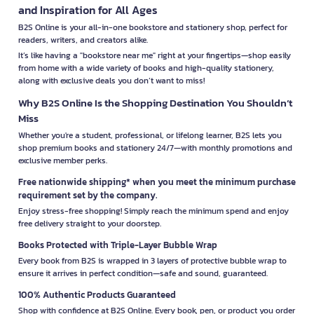
and Inspiration for All Ages
B2S Online is your all-in-one bookstore and stationery shop, perfect for
readers, writers, and creators alike.
It’s like having a "bookstore near me" right at your fingertips—shop easily
from home with a wide variety of books and high-quality stationery,
along with exclusive deals you don’t want to miss!
Why B2S Online Is the Shopping Destination You Shouldn’t
Miss
Whether you're a student, professional, or lifelong learner, B2S lets you
shop premium books and stationery 24/7—with monthly promotions and
exclusive member perks.
Free nationwide shipping* when you meet the minimum purchase
requirement set by the company.
Enjoy stress-free shopping! Simply reach the minimum spend and enjoy
free delivery straight to your doorstep.
Books Protected with Triple-Layer Bubble Wrap
Every book from B2S is wrapped in 3 layers of protective bubble wrap to
ensure it arrives in perfect condition—safe and sound, guaranteed.
100% Authentic Products Guaranteed
Shop with confidence at B2S Online. Every book, pen, or product you order