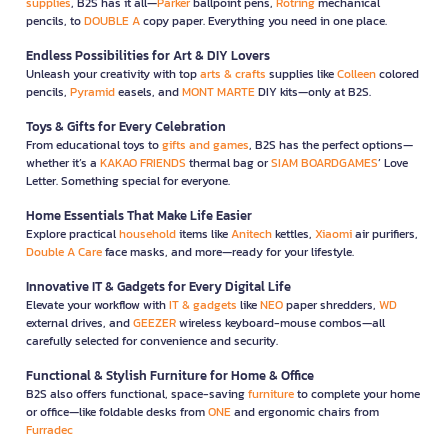
supplies
, B2S has it all—
Parker
ballpoint pens,
Rotring
mechanical
pencils, to
DOUBLE A
copy paper. Everything you need in one place.
Endless Possibilities for Art & DIY Lovers
Unleash your creativity with top
arts & crafts
supplies like
Colleen
colored
pencils,
Pyramid
easels, and
MONT MARTE
DIY kits—only at B2S.
Toys & Gifts for Every Celebration
From educational toys to
gifts and games
, B2S has the perfect options—
whether it’s a
KAKAO FRIENDS
thermal bag or
SIAM BOARDGAMES
’ Love
Letter. Something special for everyone.
Home Essentials That Make Life Easier
Explore practical
household
items like
Anitech
kettles,
Xiaomi
air purifiers,
Double A Care
face masks, and more—ready for your lifestyle.
Innovative IT & Gadgets for Every Digital Life
Elevate your workflow with
IT & gadgets
like
NEO
paper shredders,
WD
external drives, and
GEEZER
wireless keyboard-mouse combos—all
carefully selected for convenience and security.
Functional & Stylish Furniture for Home & Office
B2S also offers functional, space-saving
furniture
to complete your home
or office—like foldable desks from
ONE
and ergonomic chairs from
Furradec