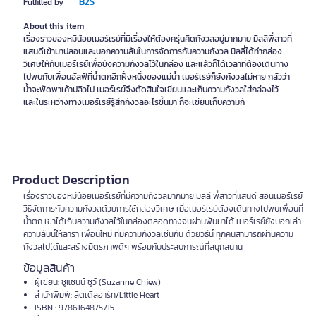
B2S
Fulfilled by
About this item
เรื่องราวของหมีน้อยเมอร์เรย์ที่มีเรื่องให้ต้องครุ่นคิดกังวลอยู่มากมาย มิลลีพี่สาวที่
แสนดีเข้ามาปลอบและบอกความลับในการจัดการกับความกังวล มิลลี่ได้ทำกล่อง
วิเศษให้กับเมอร์เรย์เพื่อขังความกังวลไว้ในกล่อง และแล้วก็ได้เวลาที่ต้องเดินทาง
ไปพบกับเพื่อนอัลฟีที่น้ำตกอีกฝั่งหนึ่งของแม่น้ำ เมอร์เรย์ก็ยังกังวลไม่หาย กลัวว่า
น้ำจะพัดพาเค้าปลิวไป เมอร์เรย์จึงตัดสินใจเขียนและเก็บความกังวลใส่กล่องไว้
และในระหว่างทางเมอร์เรย์รู้สึกกังวลอะไรขึ้นมา ก็จะเขียนเก็บความกั
Product Description
เรื่องราวของหมีน้อยเมอร์เรย์ที่มีความกังวลมากมาย มิลลี พี่สาวที่แสนดี สอนเมอร์เรย์
วิธีจัดการกับความกังวลด้วยการใช้กล่องวิเศษ เมื่อเมอร์เรย์ต้องเดินทางไปพบเพื่อนที่
น้ำตก เขาได้เก็บความกังวลไว้ในกล่องตลอดทางจนผ่านพ้นมาได้ เมอร์เรย์ยังบอกเล่า
ความลับนี้ให้ลารา เพื่อนใหม่ ที่มีความกังวลเช่นกัน ด้วยวิธีนี้ ทุกคนสามารถผ่านความ
กังวลไปได้และสร้างมิตรภาพดีๆ พร้อมกับประสบการณ์ที่สนุกสนาน
ข้อมูลสินค้า
ผู้เขียน: ซูแซนน์ ชูว์ (Suzanne Chiew)
สำนักพิมพ์: ลิตเติลฮาร์ท/Little Heart
ISBN : 9786164875715