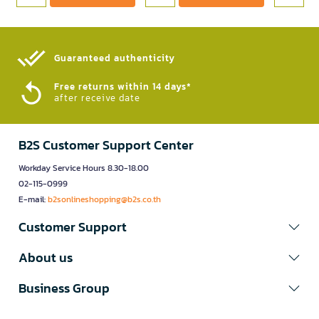
Guaranteed authenticity​
Free returns within 14 days*
after receive date
B2S Customer Support Center
Workday Service Hours 8.30-18.00
02-115-0999
E-mail:
b2sonlineshopping@b2s.co.th
Customer Support
About us
Business Group