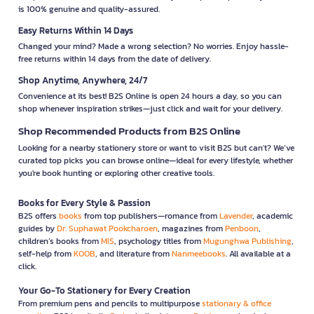
is 100% genuine and quality-assured.
Easy Returns Within 14 Days
Changed your mind? Made a wrong selection? No worries. Enjoy hassle-
free returns within 14 days from the date of delivery.
Shop Anytime, Anywhere, 24/7
Convenience at its best! B2S Online is open 24 hours a day, so you can
shop whenever inspiration strikes—just click and wait for your delivery.
Shop Recommended Products from B2S Online
Looking for a nearby stationery store or want to visit B2S but can't? We’ve
curated top picks you can browse online—ideal for every lifestyle, whether
you're book hunting or exploring other creative tools.
Books for Every Style & Passion
B2S offers
books
from top publishers—romance from
Lavender
, academic
guides by
Dr. Suphawat Pookcharoen
, magazines from
Penboon
,
children’s books from
MIS
, psychology titles from
Mugunghwa Publishing
,
self-help from
KOOB
, and literature from
Nanmeebooks
. All available at a
click.
Your Go-To Stationery for Every Creation
From premium pens and pencils to multipurpose
stationary & office