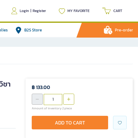
Login
|
Register
MY FAVORITE
CART
plies
B2S Store
Pre-order
วิชา
฿ 133.00
Amount of inventory 2 piece
ADD TO CART