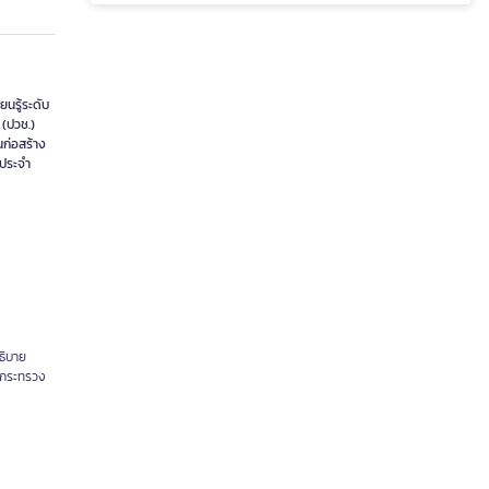
นรู้ระดับ
 (ปวช.)
ก่อสร้าง
ิประจำ
ธิบาย
 กระทรวง