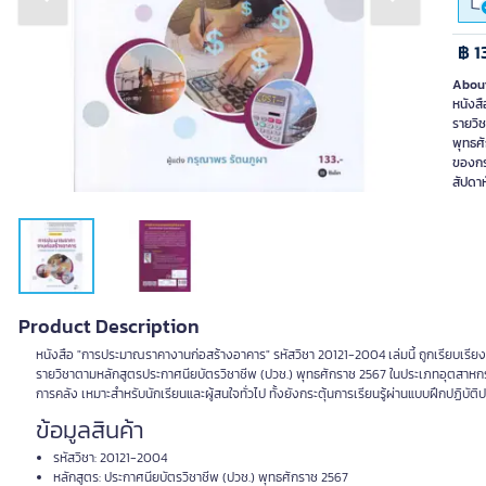
Previous slide
Next slide
฿ 1
About
หนังสื
รายวิ
พุทธศ
ของกรม
สัปดาห
Product Description
หนังสือ "การประมาณราคางานก่อสร้างอาคาร" รหัสวิชา 20121-2004 เล่มนี้ ถูกเรียบเรี
รายวิชาตามหลักสูตรประกาศนียบัตรวิชาชีพ (ปวช.) พุทธศักราช 2567 ในประเภทอุต
การคลัง เหมาะสำหรับนักเรียนและผู้สนใจทั่วไป ทั้งยังกระตุ้นการเรียนรู้ผ่านแบบฝึกปฏิ
ข้อมูลสินค้า
รหัสวิชา: 20121-2004
หลักสูตร: ประกาศนียบัตรวิชาชีพ (ปวช.) พุทธศักราช 2567