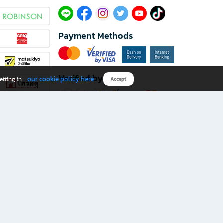
Payment Methods
Verified by
our cookie policy here
etting in
Accept
Download B2S app