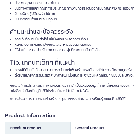
ประเภทอุตสาหกรรม: สาขาโยธา
แนวทางตามหลักเกณฑ์การประมาณราคางานก่อสร้างของกรมบัญชีกลาง กระทรวงกา
มีแบบฝึกปฏิบัติประจำสัปดาห์
แบบทดสอบท้ายบทเรียนทุกบท
คำแนะนำและข้อควรระวัง
ควรเก็บรักษาหนังสือไว้ในที่แห้งและห่างจากความร้อน
หลีกเลี่ยงการหันหน้าปกหนังสือเข้าหาแสงแดดโดยตรง
ใช้ผ้าแห้งสะอาดสำหรับทำความสะอาดฝุ่นที่เกาะบนหน้าหนังสือ
Tip. เทคนิคเล็กๆ ที่แนะนำ
การใช้ที่คั่นหนังสือสวยๆ สามารถนำมาใช้เพื่อสร้างแรงบันดาลใจในการเปิดอ่านทุกครั้ง
ตั้งเป้าหมายการเรียนรู้แต่ละบทภายในหนึ่งสัปดาห์ จะช่วยให้คุณค่อยๆ ซึมซับและเข้าใจเ
หนังสือ "การประมาณราคางานก่อสร้างอาคาร" เป็นแหล่งข้อมูลสำคัญสำหรับนักเรียนและผู้ที
หนังสือเล่มนี้จะเป็นคู่มือที่มีประโยชน์และนำไปใช้งานได้จริง
#การประมาณราคา #งานก่อสร้าง #อุตสาหกรรมโยธา #การเรียนรู้ #แบบฝึกปฏิบัติ
Product Information
Premium Product
General Product