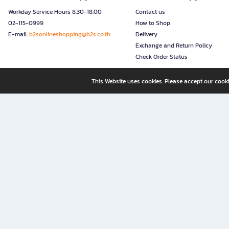
Workday Service Hours 8.30-18.00
Contact us
02-115-0999
How to Shop
E-mail:
b2sonlineshopping@b2s.co.th
Delivery
Exchange and Return Policy
Check Order Status
This Website uses cookies. Please accept our cooki
B2S, a business unit of Central Retail Corporation Public Compa
B2S Online: Your Destination for Books, Stationery, and Insp