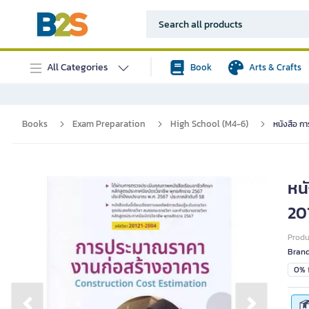
All Categories
Book
Arts & Crafts
Books
Exam Preparation
High School (M4-6)
หนังสือ ก
หน
20
Prod
Bran
0% i