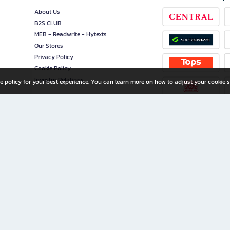
About Us
B2S CLUB
MEB - Readwrite - Hytexts
Our Stores
Privacy Policy
Cookie Policy
Investor Relations
e policy for your best experience. You can learn more on how to adjust your cookie s
ny Limited
iration for All Ages