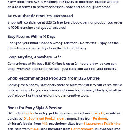
Every book from B2S is wrapped in 3 layers of protective bubble wrap to
ensure it arrives in perfect condition—safe and sound, guaranteed.
100% Authentic Products Guaranteed
Shop with confidence at B2S Online. Every book, pen, or product you order
is 100% genuine and quality-assured.
Easy Returns Within 14 Days
Changed your mind? Made a wrong selection? No worries. Enjoy hassle-
free returns within 14 days from the date of delivery.
Shop Anytime, Anywhere, 24/7
Convenience at its best! B2S Online is open 24 hours a day, so you can
shop whenever inspiration strikes—just click and wait for your delivery.
Shop Recommended Products from B2S Online
Looking for a nearby stationery store or want to visit B2S but can't? We’ve
curated top picks you can browse online—ideal for every lifestyle, whether
you're book hunting or exploring other creative tools.
Books for Every Style & Passion
B2S offers
books
from top publishers—romance from
Lavender
, academic
guides by
Dr. Suphawat Pookcharoen
, magazines from
Penboon
,
children’s books from
MIS
, psychology titles from
Mugunghwa Publishing
,
self-help from
KOOB
, and literature from
Nanmeebooks
. All available at a