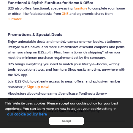
Functional & Stylish Furniture for Home & Office
B2S also offers functional, space-saving
furniture
to complete your home
or office—like foldable desks from
ONE
and ergonomic chairs from
Furradec
Promotions & Special Deals
Enjoy unbeatable deals and monthly campaigns—on books, stationery,
lifestyle must-haves, and more! Get exclusive discount coupons and perks
when you shop on B2S.co.th. Plus, free nationwide shipping* when you
meet the minimum purchase requirement set by the company.
B2S brings everything you need to match your lifestyle—books, writing
tools, educational toys, and furniture. Shop easily anytime, anywhere with
the B2S App.
Join B2S Club to get early access to news, offers, and exclusive member
Sign up now!
rewards! 👉
#bookstore #bookshopnearme #pencilcase #onlinestationery
#buybooksonline #b2sstationery #onlineshopbooks #B2S
This Website uses cookies. Please accept our cookie policy for your best
#stationerynearme
experience. You can learn more on how to adjust your cookie setting in
*Terms and conditions apply as specified by the company.
our cookie policy here
Accept
is a company operating under