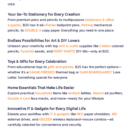
click.
Your Go-To Stationery for Every Creation
From premium pens and pencils to multipurpose
stationary & office
supplies
, B2S has it all—
Parker
ballpoint pens,
Rotring
mechanical
pencils, to
DOUBLE A
copy paper. Everything you need in one place.
Endless Possibilities for Art & DIY Lovers
Unleash your creativity with top
arts & crafts
supplies like
Colleen
colored
pencils,
Pyramid
easels, and
MONT MARTE
DIY kits—only at B2S.
Toys & Gifts for Every Celebration
From educational toys to
gifts and games
, B2S has the perfect options—
whether it’s a
KAKAO FRIENDS
thermal bag or
SIAM BOARDGAMES
’ Love
Letter. Something special for everyone.
Home Essentials That Make Life Easier
Explore practical
household
items like
Anitech
kettles,
Xiaomi
air purifiers,
Double A Care
face masks, and more—ready for your lifestyle.
Innovative IT & Gadgets for Every Digital Life
Elevate your workflow with
IT & gadgets
like
NEO
paper shredders,
WD
external drives, and
GEEZER
wireless keyboard-mouse combos—all
carefully selected for convenience and security.