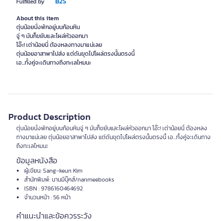
B2S
Fulfilled by
About this item
ตุ่นน้อยนั่งพักอยู่บนก้อนหิน
จู่ ๆ มันก็ขยับและโผล่หัวออกมา
โอ๊ะ! เต่าน้อยนี่ ต้องหลงทางมาแน่เลย
ตุ่นน้อยอาสาพาไปส่ง แต่ดันขุดไปโผล่ตรงนั้นตรงนี้
Product Description
ตุ่นน้อยนั่งพักอยู่บนก้อนหินจู่ ๆ มันก็ขยับและโผล่หัวออกมา โอ๊ะ! เต่าน้อยนี่ ต้องหลง
ทางมาแน่เลย ตุ่นน้อยอาสาพาไปส่ง แต่ดันขุดไปโผล่ตรงนั้นตรงนี้ เอ...ทั้งคู่จะเดินทาง
ถึงทะเลไหมนะ
ข้อมูลหนังสือ
ผู้เขียน: Sang-keun Kim
สำนักพิมพ์: นานมีบุ๊คส์/nanmeebooks
ISBN : 9786160464692
จำนวนหน้า : 56 หน้า
คำแนะนำและข้อควรระวัง