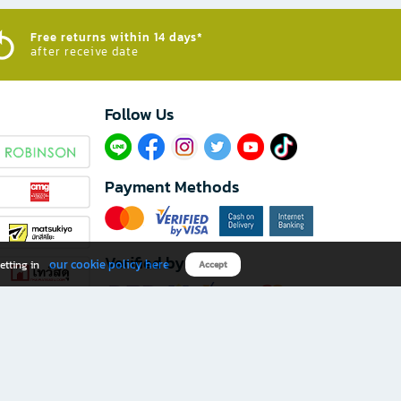
Free returns within 14 days*
after receive date
Follow Us​
Payment Methods
Verified by
our cookie policy here
etting in
Accept
Download B2S app