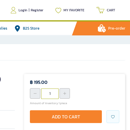
Login
|
Register
MY FAVORITE
CART
plies
B2S Store
Pre-order
)
฿ 195.00
Amount of inventory 1 piece
ADD TO CART