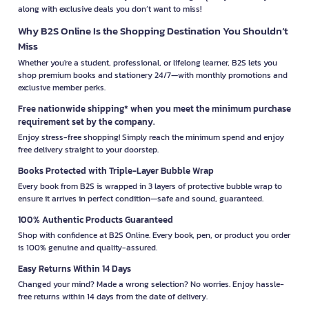
along with exclusive deals you don’t want to miss!
Why B2S Online Is the Shopping Destination You Shouldn’t
Miss
Whether you're a student, professional, or lifelong learner, B2S lets you
shop premium books and stationery 24/7—with monthly promotions and
exclusive member perks.
Free nationwide shipping* when you meet the minimum purchase
requirement set by the company.
Enjoy stress-free shopping! Simply reach the minimum spend and enjoy
free delivery straight to your doorstep.
Books Protected with Triple-Layer Bubble Wrap
Every book from B2S is wrapped in 3 layers of protective bubble wrap to
ensure it arrives in perfect condition—safe and sound, guaranteed.
100% Authentic Products Guaranteed
Shop with confidence at B2S Online. Every book, pen, or product you order
is 100% genuine and quality-assured.
Easy Returns Within 14 Days
Changed your mind? Made a wrong selection? No worries. Enjoy hassle-
free returns within 14 days from the date of delivery.