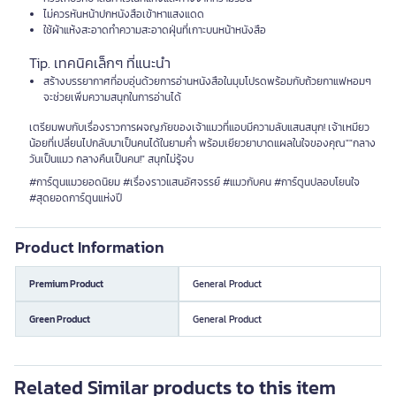
ไม่ควรหันหน้าปกหนังสือเข้าหาแสงแดด
ใช้ผ้าแห้งสะอาดทำความสะอาดฝุ่นที่เกาะบนหน้าหนังสือ
Tip. เทคนิคเล็กๆ ที่แนะนำ
สร้างบรรยากาศที่อบอุ่นด้วยการอ่านหนังสือในมุมโปรดพร้อมกับถ้วยกาแฟหอมๆ
จะช่วยเพิ่มความสนุกในการอ่านได้
เตรียมพบกับเรื่องราวการผจญภัยของเจ้าแมวที่แอบมีความลับแสนสนุก! เจ้าเหมียว
น้อยที่เปลี่ยนไปกลับมาเป็นคนได้ในยามค่ำ พร้อมเยียวยาบาดแผลในใจของคุณ""กลาง
วันเป็นแมว กลางคืนเป็นคน!" สนุกไม่รู้จบ
#การ์ตูนแมวยอดนิยม #เรื่องราวแสนอัศจรรย์ #แมวกับคน #การ์ตูนปลอบโยนใจ
#สุดยอดการ์ตูนแห่งปี
Product Information
Premium Product
General Product
Green Product
General Product
Related Similar products to this item