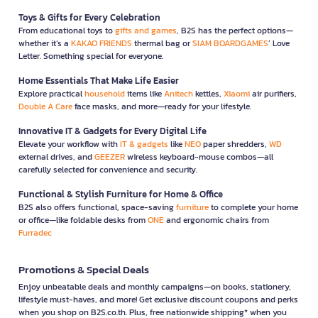
Toys & Gifts for Every Celebration
From educational toys to
gifts and games
, B2S has the perfect options—
whether it’s a
KAKAO FRIENDS
thermal bag or
SIAM BOARDGAMES
’ Love
Letter. Something special for everyone.
Home Essentials That Make Life Easier
Explore practical
household
items like
Anitech
kettles,
Xiaomi
air purifiers,
Double A Care
face masks, and more—ready for your lifestyle.
Innovative IT & Gadgets for Every Digital Life
Elevate your workflow with
IT & gadgets
like
NEO
paper shredders,
WD
external drives, and
GEEZER
wireless keyboard-mouse combos—all
carefully selected for convenience and security.
Functional & Stylish Furniture for Home & Office
B2S also offers functional, space-saving
furniture
to complete your home
or office—like foldable desks from
ONE
and ergonomic chairs from
Furradec
Promotions & Special Deals
Enjoy unbeatable deals and monthly campaigns—on books, stationery,
lifestyle must-haves, and more! Get exclusive discount coupons and perks
when you shop on B2S.co.th. Plus, free nationwide shipping* when you