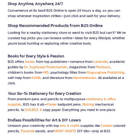
Shop Anytime, Anywhere, 24/7
Convenience at its best! B2S Online is open 24 hours a day, so you can
shop whenever inspiration strikes—just click and wait for your delivery.
Shop Recommended Products from B2S Online
Looking for a nearby stationery store or want to visit B2S but can't? We’ve
curated top picks you can browse online—ideal for every lifestyle, whether
you're book hunting or exploring other creative tools.
Books for Every Style & Passion
B2S offers
books
from top publishers—romance from
Lavender
, academic
guides by
Dr. Suphawat Pookcharoen
, magazines from
Penboon
,
children’s books from
MIS
, psychology titles from
Mugunghwa Publishing
,
self-help from
KOOB
, and literature from
Nanmeebooks
. All available at a
click.
Your Go-To Stationery for Every Creation
From premium pens and pencils to multipurpose
stationary & office
supplies
, B2S has it all—
Parker
ballpoint pens,
Rotring
mechanical
pencils, to
DOUBLE A
copy paper. Everything you need in one place.
Endless Possibilities for Art & DIY Lovers
Unleash your creativity with top
arts & crafts
supplies like
Colleen
colored
pencils,
Pyramid
easels, and
MONT MARTE
DIY kits—only at B2S.