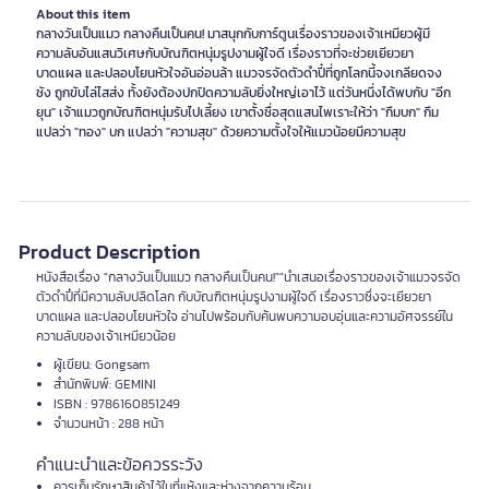
About this item
กลางวันเป็นแมว กลางคืนเป็นคน! มาสนุกกับการ์ตูนเรื่องราวของเจ้าเหมียวผู้มี
ความลับอันแสนวิเศษกับบัณฑิตหนุ่มรูปงามผู้ใจดี เรื่องราวที่จะช่วยเยียวยา
บาดแผล และปลอบโยนหัวใจอันอ่อนล้า แมวจรจัดตัวดำปี๋ที่ถูกโลกนี้จงเกลียดจง
ชัง ถูกขับไล่ไสส่ง ทั้งยังต้องปกปิดความลับยิ่งใหญ่เอาไว้ แต่วันหนึ่งได้พบกับ "อีก
ยุน" เจ้าแมวถูกบัณฑิตหนุ่มรับไปเลี้ยง เขาตั้งชื่อสุดแสนไพเราะให้ว่า "กึมบก" กึม
แปลว่า "ทอง" บก แปลว่า "ความสุข" ด้วยความตั้งใจให้แมวน้อยมีความสุข
Product Description
หนังสือเรื่อง "กลางวันเป็นแมว กลางคืนเป็นคน!""นำเสนอเรื่องราวของเจ้าแมวจรจัด
ตัวดำปี๋ที่มีความลับปลิดโลก กับบัณฑิตหนุ่มรูปงามผู้ใจดี เรื่องราวซึ่งจะเยียวยา
บาดแผล และปลอบโยนหัวใจ อ่านไปพร้อมกับค้นพบความอบอุ่นและความอัศจรรย์ใน
ความลับของเจ้าเหมียวน้อย
ผู้เขียน: Gongsam
สำนักพิมพ์: GEMINI
ISBN : 9786160851249
จำนวนหน้า : 288 หน้า
คำแนะนำและข้อควรระวัง
ควรเก็บรักษาสินค้าไว้ในที่แห้งและห่างจากความร้อน