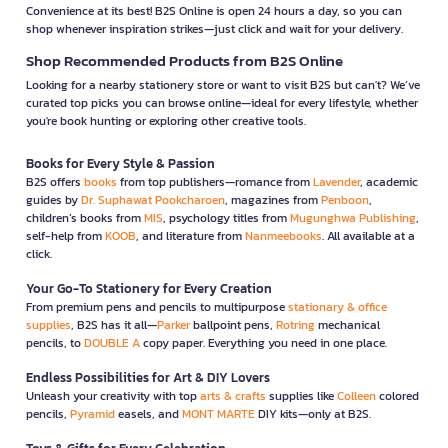
Convenience at its best! B2S Online is open 24 hours a day, so you can
shop whenever inspiration strikes—just click and wait for your delivery.
Shop Recommended Products from B2S Online
Looking for a nearby stationery store or want to visit B2S but can't? We’ve
curated top picks you can browse online—ideal for every lifestyle, whether
you're book hunting or exploring other creative tools.
Books for Every Style & Passion
B2S offers
books
from top publishers—romance from
Lavender
, academic
guides by
Dr. Suphawat Pookcharoen
, magazines from
Penboon
,
children’s books from
MIS
, psychology titles from
Mugunghwa Publishing
,
self-help from
KOOB
, and literature from
Nanmeebooks
. All available at a
click.
Your Go-To Stationery for Every Creation
From premium pens and pencils to multipurpose
stationary & office
supplies
, B2S has it all—
Parker
ballpoint pens,
Rotring
mechanical
pencils, to
DOUBLE A
copy paper. Everything you need in one place.
Endless Possibilities for Art & DIY Lovers
Unleash your creativity with top
arts & crafts
supplies like
Colleen
colored
pencils,
Pyramid
easels, and
MONT MARTE
DIY kits—only at B2S.