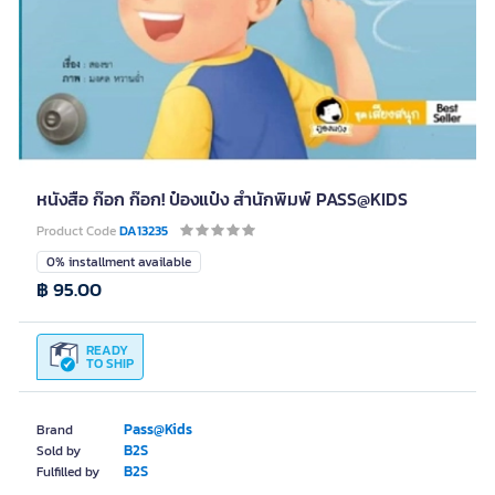
หนังสือ ก๊อก ก๊อก! ป๋องแป๋ง สำนักพิมพ์ PASS@KIDS
Product Code
DA13235
0% installment available
฿ 95.00
READY
TO SHIP
Pass@Kids
Brand
B2S
Sold by
B2S
Fulfilled by