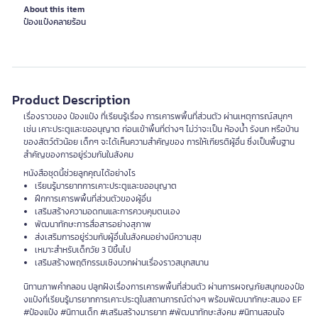
About this item
ป๋องแป๋งคลายร้อน
Product Description
เรื่องราวของ ป๋องแป๋ง ที่เรียนรู้เรื่อง การเคารพพื้นที่ส่วนตัว ผ่านเหตุการณ์สนุกๆ
เช่น เคาะประตูและขออนุญาต ก่อนเข้าพื้นที่ต่างๆ ไม่ว่าจะเป็น ห้องน้ำ รังนก หรือบ้าน
ของสัตว์ตัวน้อย เด็กๆ จะได้เห็นความสำคัญของ การให้เกียรติผู้อื่น ซึ่งเป็นพื้นฐาน
สำคัญของการอยู่ร่วมกันในสังคม
หนังสือชุดนี้ช่วยลูกคุณได้อย่างไร
เรียนรู้มารยาทการเคาะประตูและขออนุญาต
ฝึกการเคารพพื้นที่ส่วนตัวของผู้อื่น
เสริมสร้างความอดทนและการควบคุมตนเอง
พัฒนาทักษะการสื่อสารอย่างสุภาพ
ส่งเสริมการอยู่ร่วมกับผู้อื่นในสังคมอย่างมีความสุข
เหมาะสำหรับเด็กวัย 3 ปีขึ้นไป
เสริมสร้างพฤติกรรมเชิงบวกผ่านเรื่องราวสนุกสนาน
นิทานภาพคำกลอน ปลูกฝังเรื่องการเคารพพื้นที่ส่วนตัว ผ่านการผจญภัยสนุกของป๋อ
งแป๋งที่เรียนรู้มารยาทการเคาะประตูในสถานการณ์ต่างๆ พร้อมพัฒนาทักษะสมอง EF
#ป๋องแป๋ง #นิทานเด็ก #เสริมสร้างมารยาท #พัฒนาทักษะสังคม #นิทานสอนใจ