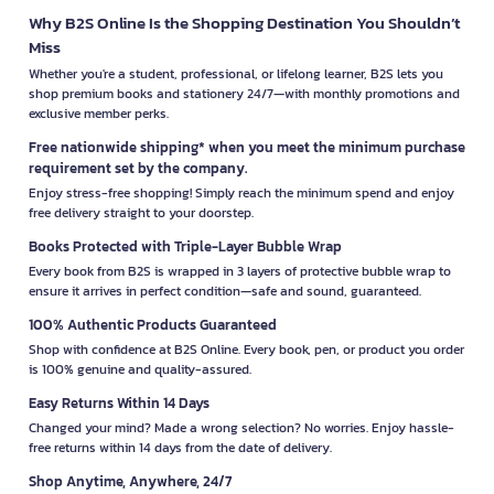
Why B2S Online Is the Shopping Destination You Shouldn’t
Miss
Whether you're a student, professional, or lifelong learner, B2S lets you
shop premium books and stationery 24/7—with monthly promotions and
exclusive member perks.
Free nationwide shipping* when you meet the minimum purchase
requirement set by the company.
Enjoy stress-free shopping! Simply reach the minimum spend and enjoy
free delivery straight to your doorstep.
Books Protected with Triple-Layer Bubble Wrap
Every book from B2S is wrapped in 3 layers of protective bubble wrap to
ensure it arrives in perfect condition—safe and sound, guaranteed.
100% Authentic Products Guaranteed
Shop with confidence at B2S Online. Every book, pen, or product you order
is 100% genuine and quality-assured.
Easy Returns Within 14 Days
Changed your mind? Made a wrong selection? No worries. Enjoy hassle-
free returns within 14 days from the date of delivery.
Shop Anytime, Anywhere, 24/7