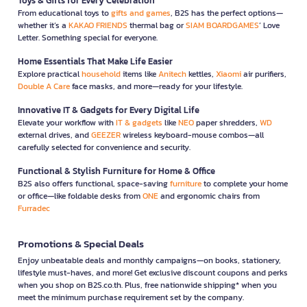
Toys & Gifts for Every Celebration
From educational toys to
gifts and games
, B2S has the perfect options—
whether it’s a
KAKAO FRIENDS
thermal bag or
SIAM BOARDGAMES
’ Love
Letter. Something special for everyone.
Home Essentials That Make Life Easier
Explore practical
household
items like
Anitech
kettles,
Xiaomi
air purifiers,
Double A Care
face masks, and more—ready for your lifestyle.
Innovative IT & Gadgets for Every Digital Life
Elevate your workflow with
IT & gadgets
like
NEO
paper shredders,
WD
external drives, and
GEEZER
wireless keyboard-mouse combos—all
carefully selected for convenience and security.
Functional & Stylish Furniture for Home & Office
B2S also offers functional, space-saving
furniture
to complete your home
or office—like foldable desks from
ONE
and ergonomic chairs from
Furradec
Promotions & Special Deals
Enjoy unbeatable deals and monthly campaigns—on books, stationery,
lifestyle must-haves, and more! Get exclusive discount coupons and perks
when you shop on B2S.co.th. Plus, free nationwide shipping* when you
meet the minimum purchase requirement set by the company.