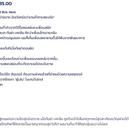
35.00
 this item
้ง่ายมาก ฉันเรียกมันว่าเกมคำถามสองข้อ”
ุ้มต่ำดังจากวิดีโอคอลล์ของเพื่อนสนิท
รก ทันย่า เคทลิน คิดว่าเพื่อนโทรมาแกล้ง
่อหน้าจอซูมออก เธอก็เห็นเพื่อนพยายามดิ้นให้พ้นจากพันธนาการ
งทันทีเมื่อทันย่าตอบผิด
่เกิดขึ้นบนเรือนร่างเพื่อนของเธอหลังจากนั้น...
วามสยดสยองที่จะติดตาเธอไปจนวันตาย
 โรเบิร์ต ฮันเตอร์ ต้องตามล่าคนร้ายที่ฆ่าคนด้วยความหฤหรรษ์
่มจากโทรหา “ผู้เล่น” ในเกมวิปลาส
นก
สู่เกมแห่งความจิตสุดอันตราย เมื่อทันย่า เคทลิน ถูกดึงเข้าไปในเหตุการณ์สุดสะเทือนขวัญผ่านวิ
ายโทรศัพท์ให้กลายเป็นอาชญากรรมสุดวิปริต ผลงานที่จะทำให้คุณลุ้นจนวางไม่ลง!