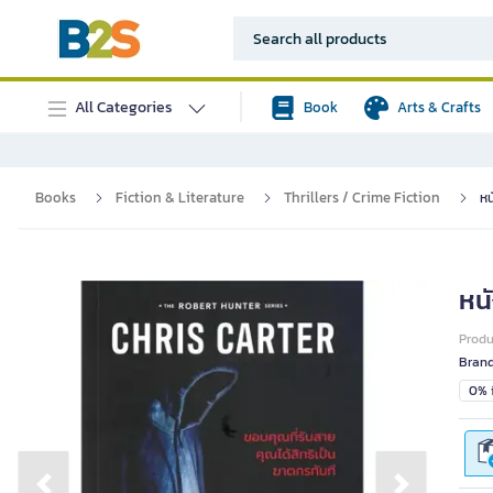
All Categories
Book
Arts & Crafts
Books
Fiction & Literature
Thrillers / Crime Fiction
หน
หนั
Prod
Bran
0% i