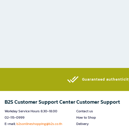
Guaranteed authenticity
B2S Customer Support Center
Customer Support
Workday Service Hours 8.30-18.00
Contact us
02-115-0999
How to Shop
E-mail:
b2sonlineshopping@b2s.co.th
Delivery