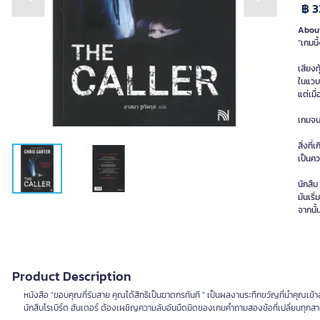
Previous slide
Next slide
฿ 3
About
“เกมนี
เสียงท
ในแวบแ
แต่เมื
เกมจบล
สิ่งที
เป็นค
นักสืบ
มันเริ
จากนั้
Product Description
หนังสือ "ขอบคุณที่รับสาย คุณได้สิทธิเป็นฆาตกรทันที " เป็นผลงานระทึกขวัญที่นำคุณเข้า
นักสืบโรเบิร์ต ฮันเตอร์ ต้องเผชิญความลับอันมืดมิดของเกมคำถามสองข้อที่เปลี่ยนทุกส