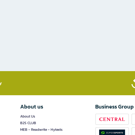
​
About us
Business Group
About Us
B2S CLUB
MEB - Readwrite - Hytexts