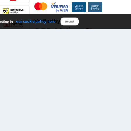
Verified by
our cookie policy here
etting in
Accept
Download B2S app
eals you don’t want to miss!
rks.