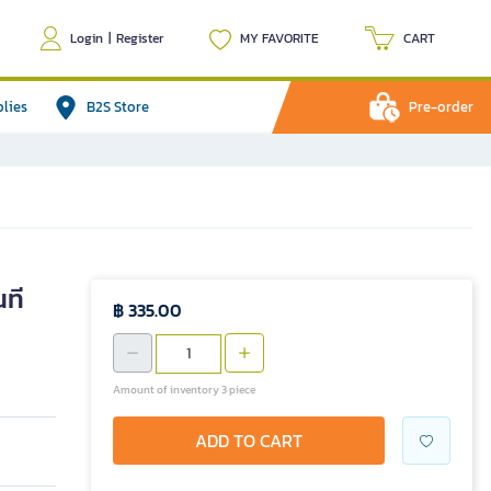
Login
|
Register
MY FAVORITE
CART
plies
B2S Store
Pre-order
นที
฿ 335.00
Amount of inventory 3 piece
ADD TO CART