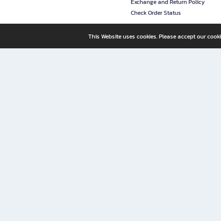
Exchange and Return Policy
Check Order Status
This Website uses cookies. Please accept our cooki
B2S, a business unit of Central Retail Corporation Public Compa
B2S Online: Your Destination for Books, Stationery, and Insp
B2S Online is your all-in-one bookstore and stationery shop, perfect for readers, w
It’s like having a "bookstore near me" right at your fingertips—shop easily from 
Why B2S Online Is the Shopping Destination You Shouldn’t Miss
Whether you're a student, professional, or lifelong learner, B2S lets you shop