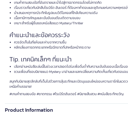
เกมคำถามสองข้อที่อันตรายและนำไปสู่การฆาตกรรมโดยไม่คาดคิด
เรื่องราวเกี่ยวกับนักสืบโรเบิร์ต ฮันเตอร์ ที่ต้องหาคำตอบและยุติเกมแห่งความหฤหรรษ์
นำเสนอเหตุการณ์ระทึกในรูปแบบวิดีโอคอลที่ใกล้เคียงความจริง
เนื้อหามีการหักมุมและเข้มข้นจนต้องติดตามจนจบ
เหมาะสำหรับผู้ชื่นชอบหนังสือแนว Mystery/Thriller
คำแนะนำและข้อควรระวัง
ควรจัดเก็บในที่แห้งและห่างจากความชื้น
หลีกเลี่ยงการตกกระแทกหรือฉีกขาดที่ปกหรือหน้ากระดาษ
Tip. เทคนิคเล็กๆ ที่แนะนำ
เลือกอ่านหนังสือเล่มนี้ในช่วงเวลาปลอดโปร่งเพื่อดื่มด่ำกับความเข้มข้นของเนื้อเรื่องอย
ชวนเพื่อนที่ชอบนิยายแนว Mystery มาอ่านและแลกเปลี่ยนความคิดเห็นเกี่ยวกับตอนจบ
สนุกกับนิยายสุดลึกลับที่เต็มไปด้วยการลุ้นระทึกและเปิดมุมมองใหม่ของความดาร์กในแวดวงอ
เหนือคำบรรยาย!
#เกมคำถามสองข้อ #ฆาตกรรม #โรเบิร์ตฮันเตอร์ #นิยายสืบสวน #หนังสือระทึกขวัญ
Product Information