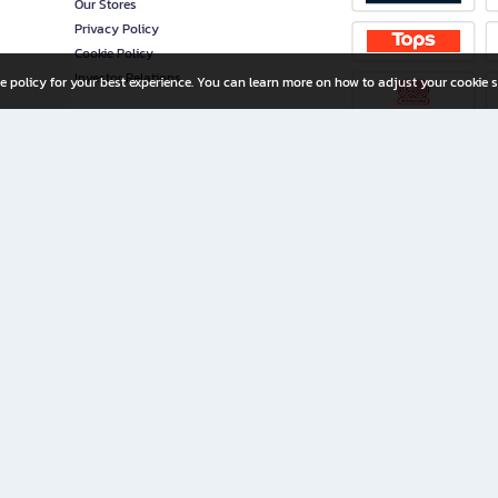
Our Stores
Privacy Policy
Cookie Policy
Investor Relations
e policy for your best experience. You can learn more on how to adjust your cookie s
ny Limited
iration for All Ages
riters, and creators alike.
home with a wide variety of books and high-quality stationery, along with exclusive d
 premium books and stationery 24/7—with monthly promotions and exclusive member pe