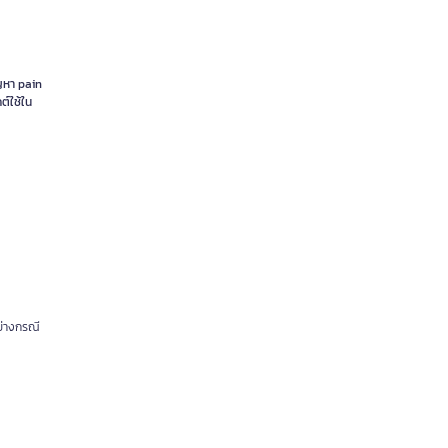
ญหา pain
ต์ใช้ใน
ย่างกรณี