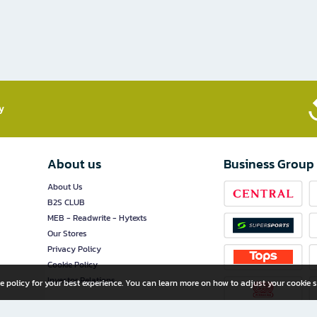
​
About us
Business Group
About Us
B2S CLUB
MEB - Readwrite - Hytexts
Our Stores
Privacy Policy
Cookie Policy
Investor Relations
e policy for your best experience. You can learn more on how to adjust your cookie s