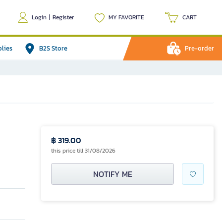
Login
|
Register
MY FAVORITE
CART
plies
B2S Store
Pre-order
฿ 319.00
this price till 31/08/2026
NOTIFY ME