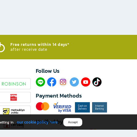
Free returns within 14 days*
after receive date
Follow Us​
Payment Methods
Verified by
our cookie policy here
etting in
Accept