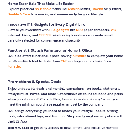
Home Essentials That Make Life Easier
Explore practical
household
items like
Anitech
kettles,
Xiaomi
air purifiers,
Double A Care
face masks, and more—ready for your lifestyle.
Innovative IT & Gadgets for Every Digital Life
Elevate your workflow with
IT & gadgets
like
NEO
paper shredders,
WD
external drives, and
GEEZER
wireless keyboard-mouse combos—all
carefully selected for convenience and security.
Functional & Stylish Furniture for Home & Office
B2S also offers functional, space-saving
furniture
to complete your home
or office—like foldable desks from
ONE
and ergonomic chairs from
Furradec
Promotions & Special Deals
Enjoy unbeatable deals and monthly campaigns—on books, stationery,
lifestyle must-haves, and more! Get exclusive discount coupons and perks
when you shop on B2S.co.th. Plus, free nationwide shipping* when you
meet the minimum purchase requirement set by the company.
B2S brings everything you need to match your lifestyle—books, writing
tools, educational toys, and furniture. Shop easily anytime, anywhere with
the B2S App.
Join B2S Club to get early access to news, offers, and exclusive member