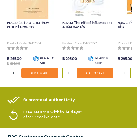
หนังสือ วิชาใจเบา สำนักพิมพ์
หนังสือ The gift of influence ทุก
หนังสือ ทิ้งมั
อมรินทร์ HOW TO
คนคือแรงดลใจ
ครั้ง
Product Code DA07334
Product Code DA05557
Product Cod
฿ 265.00
READY TO
฿ 295.00
READY TO
฿ 295.00
฿
SHIP
SHIP
295.00
ADD TO CART
ADD TO CART
Guaranteed authenticity​
Free returns within 14 days*
after receive date