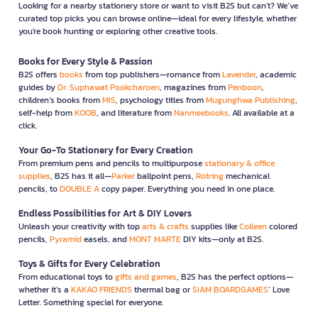
Looking for a nearby stationery store or want to visit B2S but can't? We’ve
curated top picks you can browse online—ideal for every lifestyle, whether
you're book hunting or exploring other creative tools.
Books for Every Style & Passion
B2S offers
books
from top publishers—romance from
Lavender
, academic
guides by
Dr. Suphawat Pookcharoen
, magazines from
Penboon
,
children’s books from
MIS
, psychology titles from
Mugunghwa Publishing
,
self-help from
KOOB
, and literature from
Nanmeebooks
. All available at a
click.
Your Go-To Stationery for Every Creation
From premium pens and pencils to multipurpose
stationary & office
supplies
, B2S has it all—
Parker
ballpoint pens,
Rotring
mechanical
pencils, to
DOUBLE A
copy paper. Everything you need in one place.
Endless Possibilities for Art & DIY Lovers
Unleash your creativity with top
arts & crafts
supplies like
Colleen
colored
pencils,
Pyramid
easels, and
MONT MARTE
DIY kits—only at B2S.
Toys & Gifts for Every Celebration
From educational toys to
gifts and games
, B2S has the perfect options—
whether it’s a
KAKAO FRIENDS
thermal bag or
SIAM BOARDGAMES
’ Love
Letter. Something special for everyone.