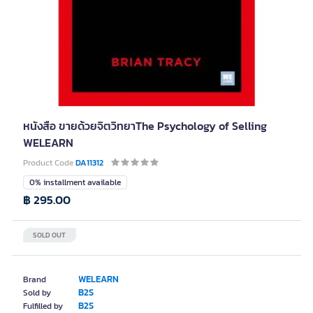
หนังสือ ขายด้วยจิตวิทยาThe Psychology of Selling
WELEARN
Product Code
DA11312
0% installment available
฿ 295.00
SOLD OUT
WELEARN
Brand
B2S
Sold by
B2S
Fulfilled by