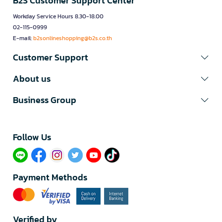
B2S Customer Support Center
Workday Service Hours 8.30-18.00
02-115-0999
E-mail:
b2sonlineshopping@b2s.co.th
Customer Support
About us
Business Group
Follow Us​
Payment Methods
Verified by