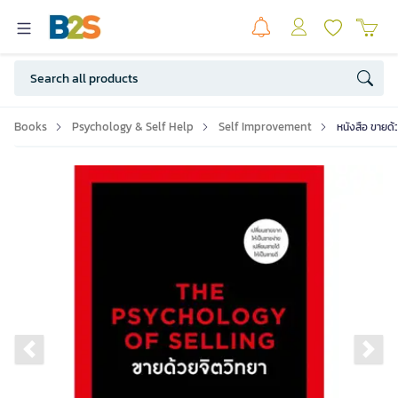
Books
Psychology & Self Help
Self Improvement
หนังสือ ขายด
Previous slide
Ne