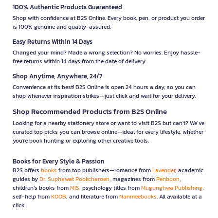
100% Authentic Products Guaranteed
Shop with confidence at B2S Online. Every book, pen, or product you order
is 100% genuine and quality-assured.
Easy Returns Within 14 Days
Changed your mind? Made a wrong selection? No worries. Enjoy hassle-
free returns within 14 days from the date of delivery.
Shop Anytime, Anywhere, 24/7
Convenience at its best! B2S Online is open 24 hours a day, so you can
shop whenever inspiration strikes—just click and wait for your delivery.
Shop Recommended Products from B2S Online
Looking for a nearby stationery store or want to visit B2S but can't? We’ve
curated top picks you can browse online—ideal for every lifestyle, whether
you're book hunting or exploring other creative tools.
Books for Every Style & Passion
B2S offers
books
from top publishers—romance from
Lavender
, academic
guides by
Dr. Suphawat Pookcharoen
, magazines from
Penboon
,
children’s books from
MIS
, psychology titles from
Mugunghwa Publishing
,
self-help from
KOOB
, and literature from
Nanmeebooks
. All available at a
click.