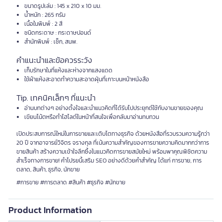
ขนาดรูปเล่ม : 145 x 210 x 10 มม.
น้ำหนัก : 265 กรัม
เนื้อในพิมพ์ : 2 สี
ชนิดกระดาษ : กระดาษปอนด์
สำนักพิมพ์ : เช็ก, สนพ.
คำแนะนำและข้อควรระวัง
เก็บรักษาในที่แห้งและห่างจากแสงแดด
ใช้ผ้าแห้งสะอาดทำความสะอาดฝุ่นที่เกาะบนหน้าหนังสือ
Tip. เทคนิคเล็กๆ ที่แนะนำ
อ่านบทต่างๆ อย่างตั้งใจและนำแนวคิดที่ได้รับไปประยุกต์ใช้กับงานขายของคุณ
เขียนโน้ตหรือทำไฮไลต์ในหน้าที่สนใจเพื่อกลับมาอ่านทบทวน
เปิดประสบการณ์ใหม่ในการขายและเติบโตทางธุรกิจ ด้วยหนังสือที่รวบรวมความรู้กว่า
20 ปี จากอาจารย์วิจิตร จรางกุล ที่เน้นความสำคัญของการขายความคิดมากกว่าการ
ขายสินค้า สร้างความเข้าใจลึกซึ้งในแนวคิดการขายสมัยใหม่ พร้อมพาคุณพิชิตความ
สำเร็จทางการขาย! คำโปรยนี้เสริม SEO อย่างดีด้วยคำสำคัญ ได้แก่ การขาย, การ
ตลาด, สินค้า, ธุรกิจ, นักขาย
#การขาย #การตลาด #สินค้า #ธุรกิจ #นักขาย
Product Information