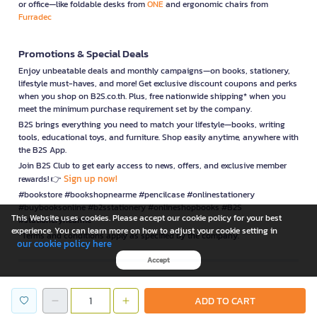
or office—like foldable desks from
ONE
and ergonomic chairs from
Furradec
Promotions & Special Deals
Enjoy unbeatable deals and monthly campaigns—on books, stationery,
lifestyle must-haves, and more! Get exclusive discount coupons and perks
when you shop on B2S.co.th. Plus, free nationwide shipping* when you
meet the minimum purchase requirement set by the company.
B2S brings everything you need to match your lifestyle—books, writing
tools, educational toys, and furniture. Shop easily anytime, anywhere with
the B2S App.
Join B2S Club to get early access to news, offers, and exclusive member
Sign up now!
rewards! 👉
#bookstore #bookshopnearme #pencilcase #onlinestationery
#buybooksonline #b2sstationery #onlineshopbooks #B2S
This Website uses cookies. Please accept our cookie policy for your best
#stationerynearme
experience. You can learn more on how to adjust your cookie setting in
*Terms and conditions apply as specified by the company.
our cookie policy here
Accept
is a company operating under
ADD TO CART