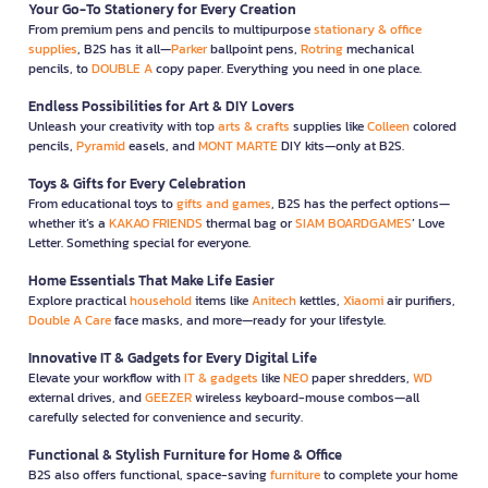
Your Go-To Stationery for Every Creation
From premium pens and pencils to multipurpose
stationary & office
supplies
, B2S has it all—
Parker
ballpoint pens,
Rotring
mechanical
pencils, to
DOUBLE A
copy paper. Everything you need in one place.
Endless Possibilities for Art & DIY Lovers
Unleash your creativity with top
arts & crafts
supplies like
Colleen
colored
pencils,
Pyramid
easels, and
MONT MARTE
DIY kits—only at B2S.
Toys & Gifts for Every Celebration
From educational toys to
gifts and games
, B2S has the perfect options—
whether it’s a
KAKAO FRIENDS
thermal bag or
SIAM BOARDGAMES
’ Love
Letter. Something special for everyone.
Home Essentials That Make Life Easier
Explore practical
household
items like
Anitech
kettles,
Xiaomi
air purifiers,
Double A Care
face masks, and more—ready for your lifestyle.
Innovative IT & Gadgets for Every Digital Life
Elevate your workflow with
IT & gadgets
like
NEO
paper shredders,
WD
external drives, and
GEEZER
wireless keyboard-mouse combos—all
carefully selected for convenience and security.
Functional & Stylish Furniture for Home & Office
B2S also offers functional, space-saving
furniture
to complete your home