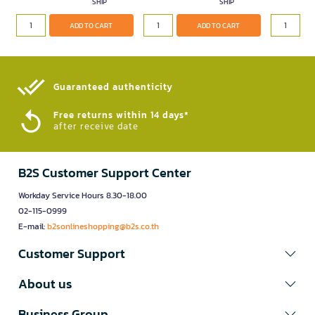
SHIP
SHIP
ADD TO CART
ADD TO CART
Guaranteed authenticity​
Free returns within 14 days*
after receive date
B2S Customer Support Center
Workday Service Hours 8.30-18.00
02-115-0999
E-mail:
b2sonlineshopping@b2s.co.th
Customer Support
About us
Business Group