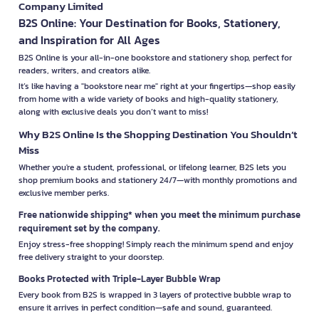
Company Limited
B2S Online: Your Destination for Books, Stationery,
and Inspiration for All Ages
B2S Online is your all-in-one bookstore and stationery shop, perfect for
readers, writers, and creators alike.
It’s like having a "bookstore near me" right at your fingertips—shop easily
from home with a wide variety of books and high-quality stationery,
along with exclusive deals you don’t want to miss!
Why B2S Online Is the Shopping Destination You Shouldn’t
Miss
Whether you're a student, professional, or lifelong learner, B2S lets you
shop premium books and stationery 24/7—with monthly promotions and
exclusive member perks.
Free nationwide shipping* when you meet the minimum purchase
requirement set by the company.
Enjoy stress-free shopping! Simply reach the minimum spend and enjoy
free delivery straight to your doorstep.
Books Protected with Triple-Layer Bubble Wrap
Every book from B2S is wrapped in 3 layers of protective bubble wrap to
ensure it arrives in perfect condition—safe and sound, guaranteed.