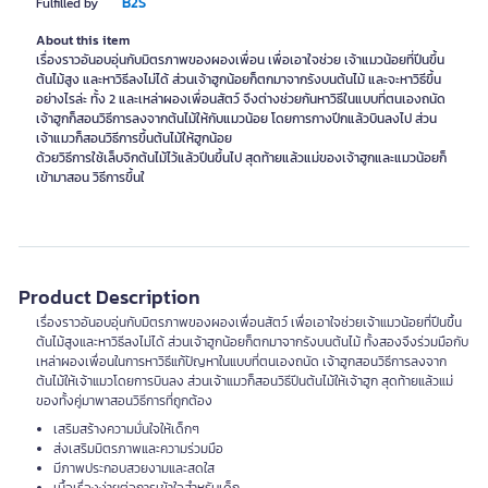
B2S
Fulfilled by
About this item
เรื่องราวอันอบอุ่นกับมิตรภาพของผองเพื่อน เพื่อเอาใจช่วย เจ้าแมวน้อยที่ปีนขึ้น
ต้นไม้สูง และหาวิธีลงไม่ได้ ส่วนเจ้าฮูกน้อยก็ตกมาจากรังบนต้นไม้ และจะหาวิธีขึ้น
อย่างไรล่ะ ทั้ง 2 และเหล่าผองเพื่อนสัตว์ จึงต่างช่วยกันหาวิธีในแบบที่ตนเองถนัด
เจ้าฮูกก็สอนวิธีการลงจากต้นไม้ให้กับแมวน้อย โดยการกางปีกแล้วบินลงไป ส่วน
เจ้าแมวก็สอนวิธีการขึ้นต้นไม้ให้ฮูกน้อย
ด้วยวิธีการใช้เล็บจิกต้นไม้ไว้แล้วปีนขึ้นไป สุดท้ายแล้วแม่ของเจ้าฮูกและแมวน้อยก็
เข้ามาสอน วิธีการขึ้นใ
Product Description
เรื่องราวอันอบอุ่นกับมิตรภาพของผองเพื่อนสัตว์ เพื่อเอาใจช่วยเจ้าแมวน้อยที่ปีนขึ้น
ต้นไม้สูงและหาวิธีลงไม่ได้ ส่วนเจ้าฮูกน้อยก็ตกมาจากรังบนต้นไม้ ทั้งสองจึงร่วมมือกับ
เหล่าผองเพื่อนในการหาวิธีแก้ปัญหาในแบบที่ตนเองถนัด เจ้าฮูกสอนวิธีการลงจาก
ต้นไม้ให้เจ้าแมวโดยการบินลง ส่วนเจ้าแมวก็สอนวิธีปีนต้นไม้ให้เจ้าฮูก สุดท้ายแล้วแม่
ของทั้งคู่มาพาสอนวิธีการที่ถูกต้อง
เสริมสร้างความมั่นใจให้เด็กๆ
ส่งเสริมมิตรภาพและความร่วมมือ
มีภาพประกอบสวยงามและสดใส