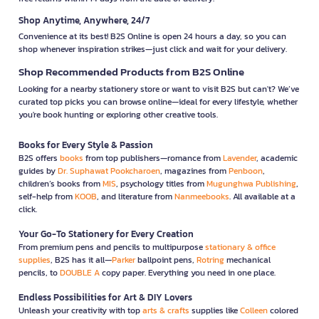
Shop Anytime, Anywhere, 24/7
Convenience at its best! B2S Online is open 24 hours a day, so you can
shop whenever inspiration strikes—just click and wait for your delivery.
Shop Recommended Products from B2S Online
Looking for a nearby stationery store or want to visit B2S but can't? We’ve
curated top picks you can browse online—ideal for every lifestyle, whether
you're book hunting or exploring other creative tools.
Books for Every Style & Passion
B2S offers
books
from top publishers—romance from
Lavender
, academic
guides by
Dr. Suphawat Pookcharoen
, magazines from
Penboon
,
children’s books from
MIS
, psychology titles from
Mugunghwa Publishing
,
self-help from
KOOB
, and literature from
Nanmeebooks
. All available at a
click.
Your Go-To Stationery for Every Creation
From premium pens and pencils to multipurpose
stationary & office
supplies
, B2S has it all—
Parker
ballpoint pens,
Rotring
mechanical
pencils, to
DOUBLE A
copy paper. Everything you need in one place.
Endless Possibilities for Art & DIY Lovers
Unleash your creativity with top
arts & crafts
supplies like
Colleen
colored