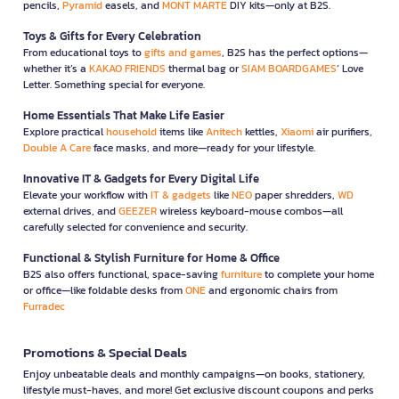
pencils,
Pyramid
easels, and
MONT MARTE
DIY kits—only at B2S.
Toys & Gifts for Every Celebration
From educational toys to
gifts and games
, B2S has the perfect options—
whether it’s a
KAKAO FRIENDS
thermal bag or
SIAM BOARDGAMES
’ Love
Letter. Something special for everyone.
Home Essentials That Make Life Easier
Explore practical
household
items like
Anitech
kettles,
Xiaomi
air purifiers,
Double A Care
face masks, and more—ready for your lifestyle.
Innovative IT & Gadgets for Every Digital Life
Elevate your workflow with
IT & gadgets
like
NEO
paper shredders,
WD
external drives, and
GEEZER
wireless keyboard-mouse combos—all
carefully selected for convenience and security.
Functional & Stylish Furniture for Home & Office
B2S also offers functional, space-saving
furniture
to complete your home
or office—like foldable desks from
ONE
and ergonomic chairs from
Furradec
Promotions & Special Deals
Enjoy unbeatable deals and monthly campaigns—on books, stationery,
lifestyle must-haves, and more! Get exclusive discount coupons and perks