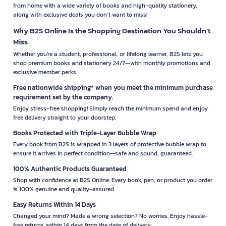
from home with a wide variety of books and high-quality stationery,
along with exclusive deals you don’t want to miss!
Why B2S Online Is the Shopping Destination You Shouldn’t
Miss
Whether you're a student, professional, or lifelong learner, B2S lets you
shop premium books and stationery 24/7—with monthly promotions and
exclusive member perks.
Free nationwide shipping* when you meet the minimum purchase
requirement set by the company.
Enjoy stress-free shopping! Simply reach the minimum spend and enjoy
free delivery straight to your doorstep.
Books Protected with Triple-Layer Bubble Wrap
Every book from B2S is wrapped in 3 layers of protective bubble wrap to
ensure it arrives in perfect condition—safe and sound, guaranteed.
100% Authentic Products Guaranteed
Shop with confidence at B2S Online. Every book, pen, or product you order
is 100% genuine and quality-assured.
Easy Returns Within 14 Days
Changed your mind? Made a wrong selection? No worries. Enjoy hassle-
free returns within 14 days from the date of delivery.