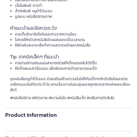
เนื้อเรื่องง่ายต่อการเข้าใจสำหรับเด็ก
เนื้อในพิมพ์: ขาวดำ
สำนักพิมพ์: หนูทำได้เองนะ
รูปแบบ: หนังสือนิทานภาพ
คำแนะนำและข้อควรระวัง
ควรเก็บรักษาในที่แห้งและห่างจากความร้อน
ไม่ควรให้หน้าปกหนังสือโดนแสงแดดเป็นเวลานาน
ใช้ผ้าแห้งสะอาดเพื่อทำความสะอาดหน้าและปกหนังสือ
Tip. เทคนิคเล็กๆ ที่แนะนำ
การอ่านนิทานก่อนนอนสามารถช่วยให้เด็กนอนหลับได้ดีขึ้น
ให้เด็กลองเล่าเรื่องเอง เพื่อพัฒนาการด้านภาษาของเด็ก
ชุดหนังสือหนูทำได้เองนะ ช่วยเสริมสร้างความมั่นใจให้กับเด็กๆกล้าตัดสินใจและช่วย
เหลือตนเองในชีวิตประจำวัน ผ่านเรื่องราวอันอบอุ่นและสนุกสนานจากเหล่าผองเพื่อน
สัตว์
#หนังสือนิทาน #มิตรภาพ #ความมั่นใจ #หนังสือเด็ก #เสริมการตัดสินใจ
Product Information