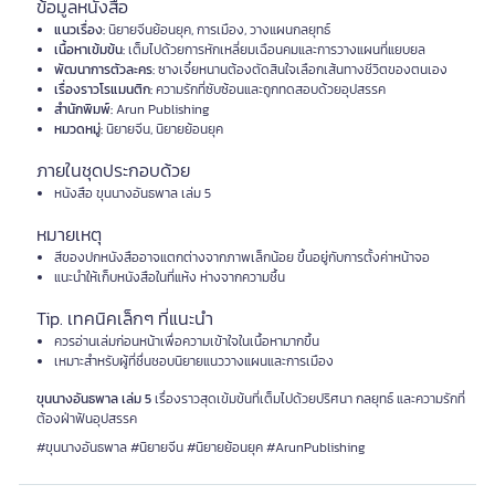
ข้อมูลหนังสือ
แนวเรื่อง:
นิยายจีนย้อนยุค, การเมือง, วางแผนกลยุทธ์
เนื้อหาเข้มข้น:
เต็มไปด้วยการหักเหลี่ยมเฉือนคมและการวางแผนที่แยบยล
พัฒนาการตัวละคร:
ซางเจี๋ยหนานต้องตัดสินใจเลือกเส้นทางชีวิตของตนเอง
เรื่องราวโรแมนติก:
ความรักที่ซับซ้อนและถูกทดสอบด้วยอุปสรรค
สำนักพิมพ์:
Arun Publishing
หมวดหมู่:
นิยายจีน, นิยายย้อนยุค
ภายในชุดประกอบด้วย
หนังสือ ขุนนางอันธพาล เล่ม 5
หมายเหตุ
สีของปกหนังสืออาจแตกต่างจากภาพเล็กน้อย ขึ้นอยู่กับการตั้งค่าหน้าจอ
แนะนำให้เก็บหนังสือในที่แห้ง ห่างจากความชื้น
Tip. เทคนิคเล็กๆ ที่แนะนำ
ควรอ่านเล่มก่อนหน้าเพื่อความเข้าใจในเนื้อหามากขึ้น
เหมาะสำหรับผู้ที่ชื่นชอบนิยายแนววางแผนและการเมือง
ขุนนางอันธพาล เล่ม 5
เรื่องราวสุดเข้มข้นที่เต็มไปด้วยปริศนา กลยุทธ์ และความรักที่
ต้องฝ่าฟันอุปสรรค
#ขุนนางอันธพาล #นิยายจีน #นิยายย้อนยุค #ArunPublishing