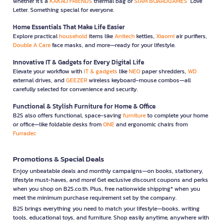
whether it’s a
KAKAO FRIENDS
thermal bag or
SIAM BOARDGAMES
’ Love
Letter. Something special for everyone.
Home Essentials That Make Life Easier
Explore practical
household
items like
Anitech
kettles,
Xiaomi
air purifiers,
Double A Care
face masks, and more—ready for your lifestyle.
Innovative IT & Gadgets for Every Digital Life
Elevate your workflow with
IT & gadgets
like
NEO
paper shredders,
WD
external drives, and
GEEZER
wireless keyboard-mouse combos—all
carefully selected for convenience and security.
Functional & Stylish Furniture for Home & Office
B2S also offers functional, space-saving
furniture
to complete your home
or office—like foldable desks from
ONE
and ergonomic chairs from
Furradec
Promotions & Special Deals
Enjoy unbeatable deals and monthly campaigns—on books, stationery,
lifestyle must-haves, and more! Get exclusive discount coupons and perks
when you shop on B2S.co.th. Plus, free nationwide shipping* when you
meet the minimum purchase requirement set by the company.
B2S brings everything you need to match your lifestyle—books, writing
tools, educational toys, and furniture. Shop easily anytime, anywhere with