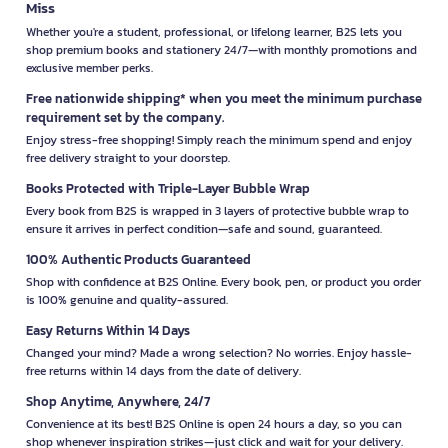
Miss
Whether you're a student, professional, or lifelong learner, B2S lets you
shop premium books and stationery 24/7—with monthly promotions and
exclusive member perks.
Free nationwide shipping* when you meet the minimum purchase
requirement set by the company.
Enjoy stress-free shopping! Simply reach the minimum spend and enjoy
free delivery straight to your doorstep.
Books Protected with Triple-Layer Bubble Wrap
Every book from B2S is wrapped in 3 layers of protective bubble wrap to
ensure it arrives in perfect condition—safe and sound, guaranteed.
100% Authentic Products Guaranteed
Shop with confidence at B2S Online. Every book, pen, or product you order
is 100% genuine and quality-assured.
Easy Returns Within 14 Days
Changed your mind? Made a wrong selection? No worries. Enjoy hassle-
free returns within 14 days from the date of delivery.
Shop Anytime, Anywhere, 24/7
Convenience at its best! B2S Online is open 24 hours a day, so you can
shop whenever inspiration strikes—just click and wait for your delivery.