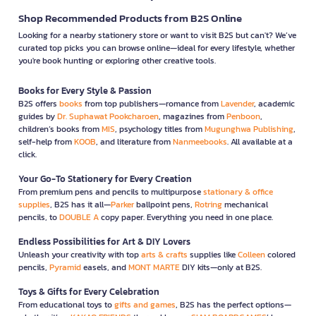
Shop Recommended Products from B2S Online
Looking for a nearby stationery store or want to visit B2S but can't? We’ve
curated top picks you can browse online—ideal for every lifestyle, whether
you're book hunting or exploring other creative tools.
Books for Every Style & Passion
B2S offers
books
from top publishers—romance from
Lavender
, academic
guides by
Dr. Suphawat Pookcharoen
, magazines from
Penboon
,
children’s books from
MIS
, psychology titles from
Mugunghwa Publishing
,
self-help from
KOOB
, and literature from
Nanmeebooks
. All available at a
click.
Your Go-To Stationery for Every Creation
From premium pens and pencils to multipurpose
stationary & office
supplies
, B2S has it all—
Parker
ballpoint pens,
Rotring
mechanical
pencils, to
DOUBLE A
copy paper. Everything you need in one place.
Endless Possibilities for Art & DIY Lovers
Unleash your creativity with top
arts & crafts
supplies like
Colleen
colored
pencils,
Pyramid
easels, and
MONT MARTE
DIY kits—only at B2S.
Toys & Gifts for Every Celebration
From educational toys to
gifts and games
, B2S has the perfect options—