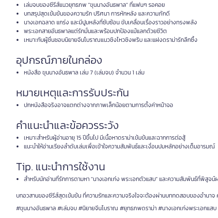
เล่มจบของซีรีส์แนวยุทธภพ "ขุนนางอันธพาล" ที่แฟนๆ รอคอย
บทสรุปสุดเข้มข้นของความรัก ปริศนา การหักหลัง และความภักดี
นางเอกฉลาด แกร่ง และมีปูมหลังที่ซับซ้อน ขับเคลื่อนเรื่องราวอย่างทรงพลัง
พระเอกสายอันธพาลแต่รักมั่นและพร้อมปกป้องแม้แลกด้วยชีวิต
เหมาะกับผู้ชื่นชอบนิยายจีนโบราณแนวชิงไหวชิงพริบ และแฝงดราม่ารักลึกซึ้ง
อุปกรณ์ภายในกล่อง
หนังสือ ขุนนางอันธพาล เล่ม 7 (เล่มจบ) จำนวน 1 เล่ม
หมายเหตุและการรับประกัน
ปกหนังสือจริงอาจแตกต่างจากภาพเล็กน้อยตามการตั้งค่าหน้าจอ
คำแนะนำและข้อควรระวัง
เหมาะสำหรับผู้อ่านอายุ 15 ปีขึ้นไป มีเนื้อหาดราม่าเข้มข้นและฉากการต่อสู้
แนะนำให้อ่านเรียงลำดับเล่มเพื่อเข้าใจความสัมพันธ์และเงื่อนปมหลักอย่างเต็มอารมณ์
Tip. แนะนำการใช้งาน
สำหรับนักอ่านที่รักการตามหา "นางเอกเก่ง พระเอกตัวแสบ" และความสัมพันธ์ที่พิสูจน
บทอวสานของซีรีส์สุดเข้มข้น ที่ความรักและความจริงใจจะต้องผ่านบททดสอบของอำนาจ ควา
#ขุนนางอันธพาล #เล่มจบ #นิยายจีนโบราณ #ยุทธภพดราม่า #นางเอกเก่งพระเอกแสบ #