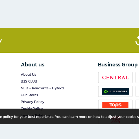
​
About us
Business Group
About Us
B2S CLUB
MEB - Readwrite - Hytexts
Our Stores
Privacy Policy
Cookie Policy
Investor Relations
e policy for your best experience. You can learn more on how to adjust your cookie s