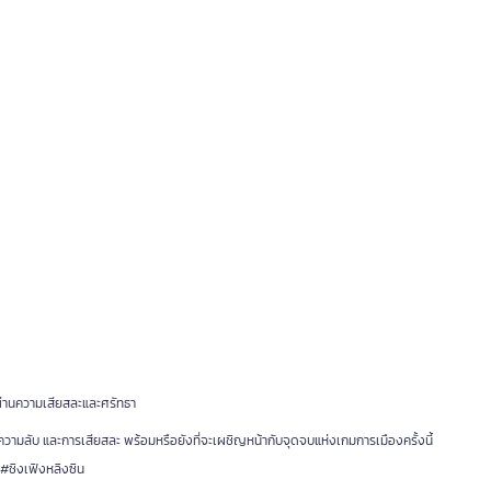
์ผ่านความเสียสละและศรัทธา
มลับ และการเสียสละ พร้อมหรือยังที่จะเผชิญหน้ากับจุดจบแห่งเกมการเมืองครั้งนี้
ชิงเฟิงหลิงซิน