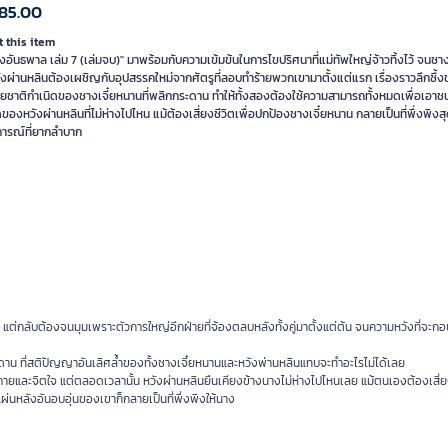
85.00
 this item
งอันธพาล เล่ม 7 (เล่มจบ)" มาพร้อมกับความเข้มข้นในการไขปริศนาที่แม่ทัพใหญ่จ้าวทิ้งไว้ จนชา
ังผ่านหลินต้องเผชิญกับอุปสรรคใหม่จากศัตรูที่ลอบทำร้ายพวกเขามาตั้งแต่แรก เรื่องราวลึกซึ้
ผยชาติกำเนิดของชางเจี๋ยหนานที่พลิกกระดาน ทำให้ทั้งสองต้องใช้ความสามารถทั้งหมดเพื่อเอาช
ดของหวังผ่านหลินที่ไม่ห่างไปไหน แม้ต้องเสี่ยงชีวิตเพื่อปกป้องชางเจี๋ยหนาน กลายเป็นที่พึ่งพิงส
ารณ์ที่ยากลำบาก
แต่กลับต้องจนมุมเพราะตัวการใหญ่อีกฝ่ายที่จ้องตลบหลังทั้งคู่มาตั้งแต่ต้น จนความหวังที่จะกอบ
าน ที่สติปัญญาอันเลิศล้ำของทั้งชางเจี๋ยหนานและหวังพ่านหลินแทบจะทำอะไรไม่ได้เลย
งกายและจิตใจ แต่ตลอดเวลานั้น หวังผ่านหลินยืนเคียงข้างนางไม่ห่างไปไหนเลย แม้ตนเองต้องเสี
แผ่นหลังอันอบอุ่นของเขาก็กลายเป็นที่พึ่งพิงให้นาง