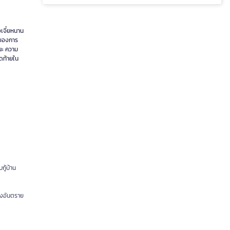
งเจี๋ยหนาน
งของการ
นะ ความ
ุดท้ายใน
กู้บ้าน
่ยงอันตราย