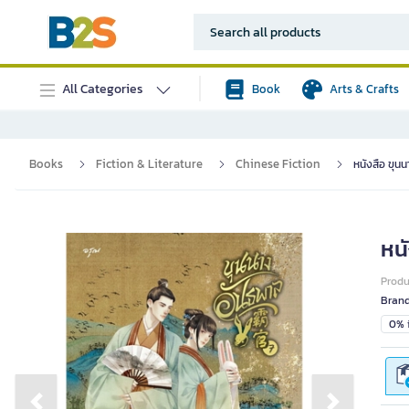
All Categories
Book
Arts & Crafts
Books
Fiction & Literature
Chinese Fiction
หนังสือ ขุนน
หนั
Prod
Bran
0% i