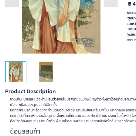
Previous slide
Next slide
฿ 4
About
"ขุนนา
และหว
เปิดเ
ใกล้ชิ
สถานก
Product Description
ชางเจี๋ยหนานและหวังผ่านหลินช่วยกันไขปริศนาซึ่งแม่ทัพใหญ่จ้าวทิ้งเอาไว้จนถึงปลายทาง 
เมืองเหมือนจะหลุดลอยไปอีกครั้ง
นอกจากนี้ปริศนาเรื่องชาติกำเนิดของชางเจี๋ยหนานยังย้อนกลับมาเป็นหมากกลับพลิกกระด
คนใกล้ตัวที่เคยให้ความเอ็นดูชางเจี๋ยหนานก็มีเจตนาแอบแฝง ทำร้ายนางจนเจ็บช้ำหนักทั้
ถึงชีวิตก็ยังยอมทุ่มหมดหน้าตักเพื่อปกป้องชางเจี๋ยหนาน ที่สุดแล้วจิตใจอันแกร่งกล้าและ
ข้อมูลสินค้า