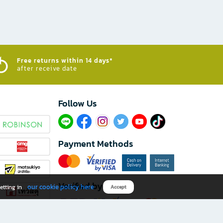
Free returns within 14 days*
after receive date
Follow Us​
Payment Methods
Verified by
our cookie policy here
etting in
Accept
Download B2S app