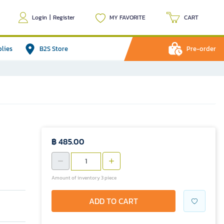
Login
|
Register
MY FAVORITE
CART
plies
B2S Store
Pre-order
฿ 485.00
Amount of inventory 3 piece
ADD TO CART