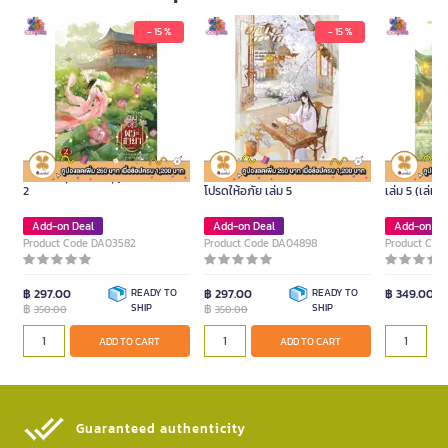
- 15 %
- 15 %
หนังสือ บุตรสาวอนุสู่พระชายา เล่ม
หนังสือ บัณฑิตชาวนา ขอท่านใต้เท้า
หนังสือ ขอหว
2
โปรดให้อภัย เล่ม 5
เล่ม 5 (เล่มจ
Add-on Deal
Add-on Deal
Add-on De
Product Code DA03582
Product Code DA04898
Product Cod
฿ 297.00
READY TO
฿ 297.00
READY TO
฿ 349.00
฿
SHIP
฿
SHIP
350.00
350.00
ADD TO CART
ADD TO CART
Guaranteed authenticity​