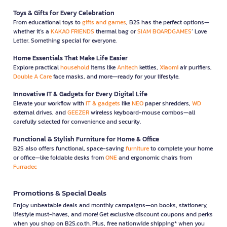
Toys & Gifts for Every Celebration
From educational toys to
gifts and games
, B2S has the perfect options—
whether it’s a
KAKAO FRIENDS
thermal bag or
SIAM BOARDGAMES
’ Love
Letter. Something special for everyone.
Home Essentials That Make Life Easier
Explore practical
household
items like
Anitech
kettles,
Xiaomi
air purifiers,
Double A Care
face masks, and more—ready for your lifestyle.
Innovative IT & Gadgets for Every Digital Life
Elevate your workflow with
IT & gadgets
like
NEO
paper shredders,
WD
external drives, and
GEEZER
wireless keyboard-mouse combos—all
carefully selected for convenience and security.
Functional & Stylish Furniture for Home & Office
B2S also offers functional, space-saving
furniture
to complete your home
or office—like foldable desks from
ONE
and ergonomic chairs from
Furradec
Promotions & Special Deals
Enjoy unbeatable deals and monthly campaigns—on books, stationery,
lifestyle must-haves, and more! Get exclusive discount coupons and perks
when you shop on B2S.co.th. Plus, free nationwide shipping* when you