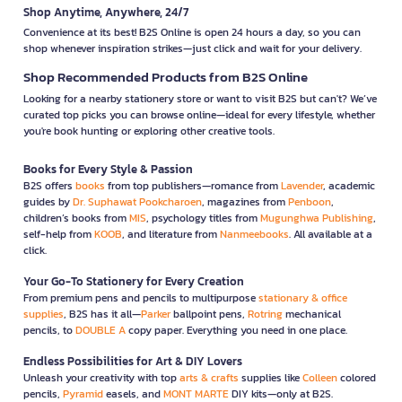
Shop Anytime, Anywhere, 24/7
Convenience at its best! B2S Online is open 24 hours a day, so you can
shop whenever inspiration strikes—just click and wait for your delivery.
Shop Recommended Products from B2S Online
Looking for a nearby stationery store or want to visit B2S but can't? We’ve
curated top picks you can browse online—ideal for every lifestyle, whether
you're book hunting or exploring other creative tools.
Books for Every Style & Passion
B2S offers
books
from top publishers—romance from
Lavender
, academic
guides by
Dr. Suphawat Pookcharoen
, magazines from
Penboon
,
children’s books from
MIS
, psychology titles from
Mugunghwa Publishing
,
self-help from
KOOB
, and literature from
Nanmeebooks
. All available at a
click.
Your Go-To Stationery for Every Creation
From premium pens and pencils to multipurpose
stationary & office
supplies
, B2S has it all—
Parker
ballpoint pens,
Rotring
mechanical
pencils, to
DOUBLE A
copy paper. Everything you need in one place.
Endless Possibilities for Art & DIY Lovers
Unleash your creativity with top
arts & crafts
supplies like
Colleen
colored
pencils,
Pyramid
easels, and
MONT MARTE
DIY kits—only at B2S.