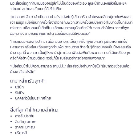
ม่อเสี่ยวม่อถูกท่านแม่มองจนรู้สึกไม่เป็นตัวของตัวเอง ลูบหน้าตนเองแล้วยิ้มแหยๆ
“ท่านแม่ อย่ามองข้าแบบนี้สิ ข้าไม่ชิน”
“แม่คลอดเจ้ามา เจ้าเป็นคนอย่างไร แม่จะไม่รู้เชียวหรือ เจ้าโกรธเกลียดปู่ย่ากับพ่อของ
เจ้า แม่รู้ดี เมื่อก่อนทุกครั้งที่เจ้าต่อกรกับพวกเขา มีครั้งไหนบ้างที่เจ้าไม่บาดเจ็บกลับมา
เก่งกาจเหมือนตอนนี้เสียที่ไหน คิดแผนการธนูนัดเดียวได้นกสามตัวไม่พอ วาจาที่พูด
ออกมายังสามารถฆ่าคนตายได้ แม่เริ่มสับสนไปหมดแล้ว”
“ท่านแม่บอกเองกับปากว่า เมื่อก่อนข้าบาดเจ็บทุกครั้ง ถูกพวกเขาทุบตีมาหลายครั้ง
หลายครา ครั้งก่อนเกือบจะถูกท่านพ่อเตะจนตาย ข้าจะไม่รู้จักรอบคอบขึ้นบ้างเลยหรือ
ข้าอายุแค่นี้ พวกเขาเป็นผู้ใหญ่ ข้าสู้ตาต่อตาฟันต่อฟันกับพวกเขา คนที่เสียเปรียบทุก
ครั้งก็คือข้า ข้าย่อมต้องหาวิธีแก้ไข เปลี่ยนวิธีการต่อกรกับพวกเขา”
“เมื่อก่อนข้าไม่มีความสามารถ ยามนี้มี...” ม่อเสี่ยวม่อทำปากบุ้ยใบ้ “มีเขาคอยช่วยเหลือ
ข้าจะกลัวอะไรอีก”
เหมาะสำหรับลูกค้า
บริษัท
SMEs
บุคคลทั่วไปในประเทศไทย
สิ่งที่ลูกค้าให้ความสำคัญ
การรับประกัน
สินค้าคุณภาพ
ราคาเหมาะสม
บริการดี