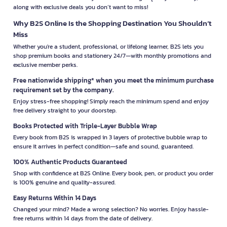
along with exclusive deals you don’t want to miss!
Why B2S Online Is the Shopping Destination You Shouldn’t
Miss
Whether you're a student, professional, or lifelong learner, B2S lets you
shop premium books and stationery 24/7—with monthly promotions and
exclusive member perks.
Free nationwide shipping* when you meet the minimum purchase
requirement set by the company.
Enjoy stress-free shopping! Simply reach the minimum spend and enjoy
free delivery straight to your doorstep.
Books Protected with Triple-Layer Bubble Wrap
Every book from B2S is wrapped in 3 layers of protective bubble wrap to
ensure it arrives in perfect condition—safe and sound, guaranteed.
100% Authentic Products Guaranteed
Shop with confidence at B2S Online. Every book, pen, or product you order
is 100% genuine and quality-assured.
Easy Returns Within 14 Days
Changed your mind? Made a wrong selection? No worries. Enjoy hassle-
free returns within 14 days from the date of delivery.