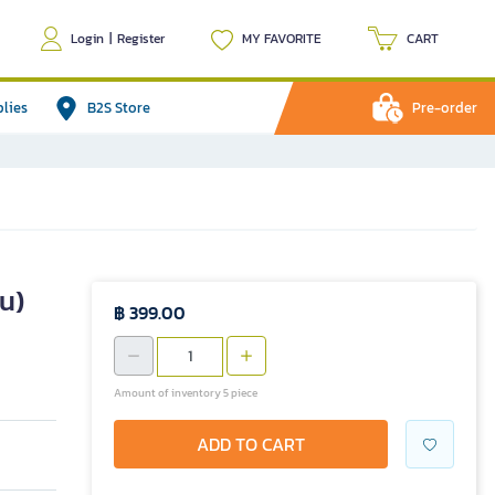
Login
|
Register
MY FAVORITE
CART
plies
B2S Store
Pre-order
อน)
฿ 399.00
Amount of inventory 5 piece
ADD TO CART