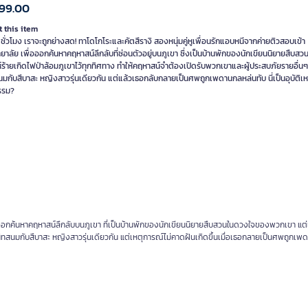
99.00
 this item
 ชั่วโมง เราจะถูกย่างสด! ทาโดโกโระและคัตสึรางิ สองหนุ่มคู่หูเพื่อนรักแอบหนีจากค่ายติวสอบเข้า
ยาลัย เพื่อออกค้นหาคฤหาสน์ลึกลับที่ซ่อนตัวอยู่บนภูเขา ซึ่งเป็นบ้านพักของนักเขียนนิยายสืบส
์ร้ายเกิดไฟป่าล้อมภูเขาไว้ทุกทิศทาง ทำให้คฤหาสน์จำต้องเปิดรับพวกเขาและผู้ประสบภัยรายอื่นๆ ทั
มกับสึบาสะ หญิงสาวรุ่นเดียวกัน แต่แล้วเธอกลับกลายเป็นศพถูกเพดานกลหล่นทับ นี่เป็นอุบัติเห
รรม?
ื่อออกค้นหาคฤหาสน์ลึกลับบนภูเขา ที่เป็นบ้านพักของนักเขียนนิยายสืบสวนในดวงใจของพวกเขา แต่
สนิทสนมกับสึบาสะ หญิงสาวรุ่นเดียวกัน แต่เหตุการณ์ไม่คาดฝันเกิดขึ้นเมื่อเธอกลายเป็นศพถูกเ