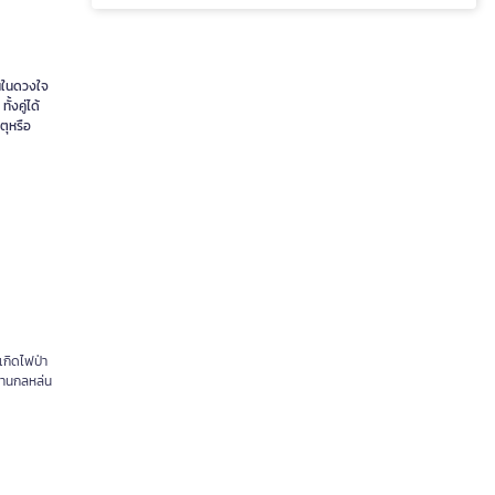
วนในดวงใจ
้งคู่ได้
ตุหรือ
เกิดไฟป่า
พดานกลหล่น