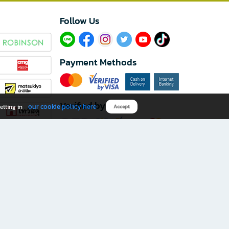
Follow Us​
Payment Methods
Verified by
our cookie policy here
etting in
Accept
Download B2S app