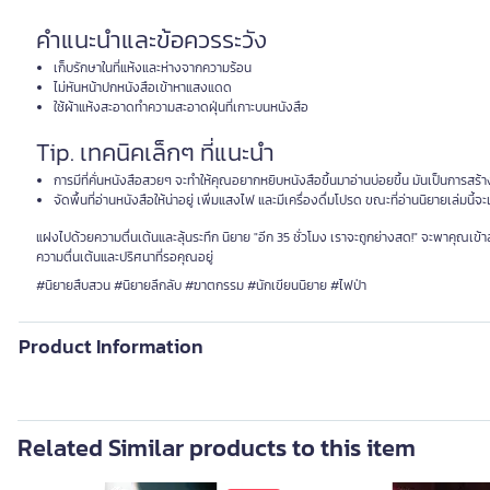
คำแนะนำและข้อควรระวัง
เก็บรักษาในที่แห้งและห่างจากความร้อน
ไม่หันหน้าปกหนังสือเข้าหาแสงแดด
ใช้ผ้าแห้งสะอาดทำความสะอาดฝุ่นที่เกาะบนหนังสือ
Tip. เทคนิคเล็กๆ ที่แนะนำ
การมีที่คั่นหนังสือสวยๆ จะทำให้คุณอยากหยิบหนังสือขึ้นมาอ่านบ่อยขึ้น มันเป็นการสร้
จัดพื้นที่อ่านหนังสือให้น่าอยู่ เพิ่มแสงไฟ และมีเครื่องดื่มโปรด ขณะที่อ่านนิยายเล่มนี้
แฝงไปด้วยความตื่นเต้นและลุ้นระทึก นิยาย "อีก 35 ชั่วโมง เราจะถูกย่างสด!" จะพาคุณเข้าสู่
ความตื่นเต้นและปริศนาที่รอคุณอยู่
#นิยายสืบสวน #นิยายลึกลับ #ฆาตกรรม #นักเขียนนิยาย #ไฟป่า
Product Information
Related Similar products to this item