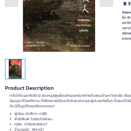
Previous slide
Next slide
฿ 3
About
อีก 35
มหาวิท
เคราะห
สนิทสน
ฆาตก
Product Description
ทาโดโกโระและคัตสึรางิ สองหนุ่มคู่หูเพื่อนรักแอบหนีจากค่ายติวสอบเข้ามหาวิทยาลัย เพ
ล้อมภูเขาไว้ทุกทิศทาง ทำให้คฤหาสน์ต้องเปิดรับพวกเขาและผู้ประสบภัยอื่นๆ ทั้งสองได้
ทับ นี่เป็นอุบัติเหตุหรือฆาตกรรม?
ผู้เขียน: อัตสึกาวะ ทาสึมิ
สำนักพิมพ์: ไดฟุกุ/Daifuku
ISBN : 9786161406127
จำนวนหน้า : 384 หน้า