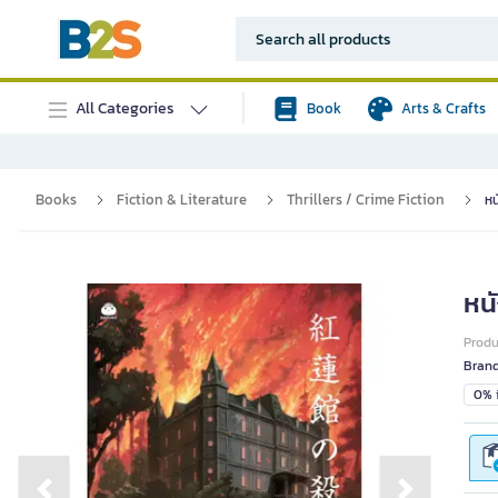
All Categories
Book
Arts & Crafts
Books
Fiction & Literature
Thrillers / Crime Fiction
หน
หน
Prod
Bran
0% i