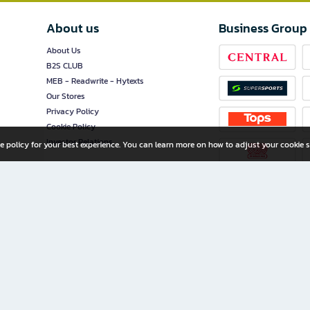
About us
Business Group
About Us
B2S CLUB
MEB - Readwrite - Hytexts
Our Stores
Privacy Policy
Cookie Policy
Investor Relations
e policy for your best experience. You can learn more on how to adjust your cookie s