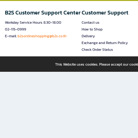
B2S Customer Support Center
Customer Support
Workday Service Hours 8.30-18.00
Contact us
02-115-0999
How to Shop
E-mail:
b2sonlineshopping@b2s.co.th
Delivery
Exchange and Return Policy
Check Order Status
This Website uses cookies. Please accept our cooki