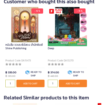
Customer who bought this also bought
FLASH
- 15 %
- 15 %
SALE
หนังสือ จวบระพีอัสดง สำนักพิมพ์
หนังสือ ซิ่นกลิ่นโสก สำนักพิมพ์
Shine Publishing
Deep
Product Code DA15473
Product Code DA13270
฿ 335.00
READY TO
฿ 374.00
READY TO
฿
SHIP
฿
SHIP
395.00
440.00
ADD TO CART
ADD TO CART
Related Similar products to this item