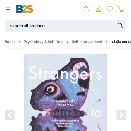
Books
Psychology & Self Help
Self Improvement
หนังสือ คนแปล
Previous slide
Ne