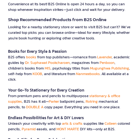
Convenience at its best! B2S Online is open 24 hours a day, so you can
shop whenever inspiration strikes—just click and wait for your delivery.
Shop Recommended Products from B2S Online
Looking for a nearby stationery store or want to visit B2S but can't? We’ve
curated top picks you can browse online—ideal for every lifestyle, whether
you're book hunting or exploring other creative tools.
Books for Every Style & Passion
B2S offers
books
from top publishers—romance from
Lavender
, academic
guides by
Dr. Suphawat Pookcharoen
, magazines from
Penboon
,
children’s books from
MIS
, psychology titles from
Mugunghwa Publishing
,
self-help from
KOOB
, and literature from
Nanmeebooks
. All available at a
click.
Your Go-To Stationery for Every Creation
From premium pens and pencils to multipurpose
stationary & office
supplies
, B2S has it all—
Parker
ballpoint pens,
Rotring
mechanical
pencils, to
DOUBLE A
copy paper. Everything you need in one place.
Endless Possibilities for Art & DIY Lovers
Unleash your creativity with top
arts & crafts
supplies like
Colleen
colored
pencils,
Pyramid
easels, and
MONT MARTE
DIY kits—only at B2S.