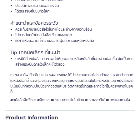
บันทึกประสบการณ์เจ็บปวดทางใจ
ประวัติศาสตร์บาดแผลทางจิต
ได้รับเสียงชื่นชมทั่วโลก
คำแนะนำและข้อควรระวัง
ควรเก็บรักษาหนังสือไว้ในที่แห้งและห่างจากความร้อน
ไม่ควรหันหน้าปกหนังสือเข้าหาแสงแดด
ใช้ผ้าแห้งสะอาดทำความสะอาดฝุ่นที่เกาะบนหน้าหนังสือ
Tip. เทคนิคเล็กๆ ที่แนะนำ
การมีที่คั่นหนังสือสวยๆ จะทำให้คุณอยากหยิบหนังสือขึ้นมาอ่านบ่อยขึ้น มันเป็นการ
สร้างแรงบันดาลใจเล็กๆ ให้ตัวเอง
เรเชล อาวีฟ นักเขียนแห่ง New Yorker ได้นำประสบการณ์ส่วนตัวของเธอมาถ่ายทอด
ในหนังสือที่สำรวจเรื่องราวจากเหล่าบุคคลหลงลืมตัวตนในโลกแห่งจิตเวช หนังสือเล่ม
นี้เป็นบันทึกความเจ็บป่วยทางจิตและประวัติศาสตร์บาดแผลทางใจที่ไม่ควรพลาดในยุค
นี้
#หนังสือจิตวิทยา #จิตเวช #ประสบการณ์เจ็บป่วย #เรเชลอาวีฟ #บาดแผลทางใจ
Product Information