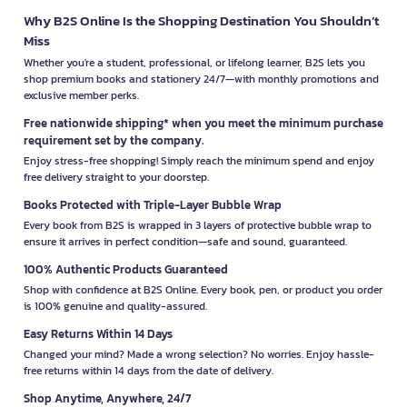
Why B2S Online Is the Shopping Destination You Shouldn’t
Miss
Whether you're a student, professional, or lifelong learner, B2S lets you
shop premium books and stationery 24/7—with monthly promotions and
exclusive member perks.
Free nationwide shipping* when you meet the minimum purchase
requirement set by the company.
Enjoy stress-free shopping! Simply reach the minimum spend and enjoy
free delivery straight to your doorstep.
Books Protected with Triple-Layer Bubble Wrap
Every book from B2S is wrapped in 3 layers of protective bubble wrap to
ensure it arrives in perfect condition—safe and sound, guaranteed.
100% Authentic Products Guaranteed
Shop with confidence at B2S Online. Every book, pen, or product you order
is 100% genuine and quality-assured.
Easy Returns Within 14 Days
Changed your mind? Made a wrong selection? No worries. Enjoy hassle-
free returns within 14 days from the date of delivery.
Shop Anytime, Anywhere, 24/7