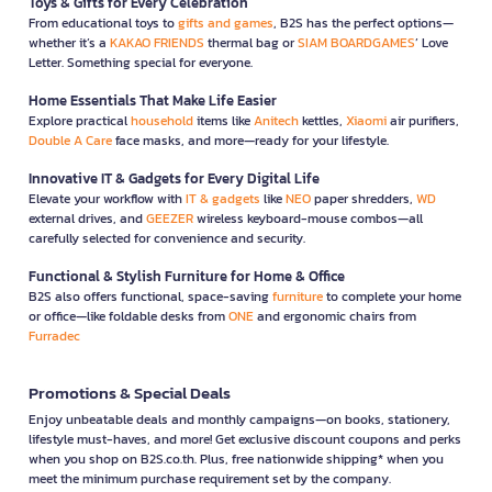
Toys & Gifts for Every Celebration
From educational toys to
gifts and games
, B2S has the perfect options—
whether it’s a
KAKAO FRIENDS
thermal bag or
SIAM BOARDGAMES
’ Love
Letter. Something special for everyone.
Home Essentials That Make Life Easier
Explore practical
household
items like
Anitech
kettles,
Xiaomi
air purifiers,
Double A Care
face masks, and more—ready for your lifestyle.
Innovative IT & Gadgets for Every Digital Life
Elevate your workflow with
IT & gadgets
like
NEO
paper shredders,
WD
external drives, and
GEEZER
wireless keyboard-mouse combos—all
carefully selected for convenience and security.
Functional & Stylish Furniture for Home & Office
B2S also offers functional, space-saving
furniture
to complete your home
or office—like foldable desks from
ONE
and ergonomic chairs from
Furradec
Promotions & Special Deals
Enjoy unbeatable deals and monthly campaigns—on books, stationery,
lifestyle must-haves, and more! Get exclusive discount coupons and perks
when you shop on B2S.co.th. Plus, free nationwide shipping* when you
meet the minimum purchase requirement set by the company.