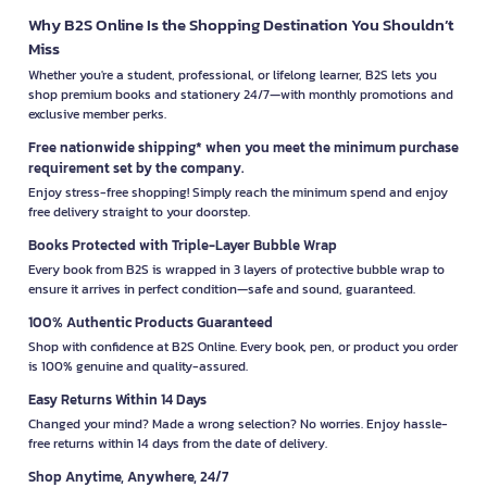
Why B2S Online Is the Shopping Destination You Shouldn’t
Miss
Whether you're a student, professional, or lifelong learner, B2S lets you
shop premium books and stationery 24/7—with monthly promotions and
exclusive member perks.
Free nationwide shipping* when you meet the minimum purchase
requirement set by the company.
Enjoy stress-free shopping! Simply reach the minimum spend and enjoy
free delivery straight to your doorstep.
Books Protected with Triple-Layer Bubble Wrap
Every book from B2S is wrapped in 3 layers of protective bubble wrap to
ensure it arrives in perfect condition—safe and sound, guaranteed.
100% Authentic Products Guaranteed
Shop with confidence at B2S Online. Every book, pen, or product you order
is 100% genuine and quality-assured.
Easy Returns Within 14 Days
Changed your mind? Made a wrong selection? No worries. Enjoy hassle-
free returns within 14 days from the date of delivery.
Shop Anytime, Anywhere, 24/7