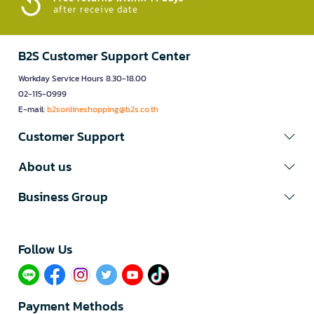
after receive date
B2S Customer Support Center
Workday Service Hours 8.30-18.00
02-115-0999
E-mail:
b2sonlineshopping@b2s.co.th
Customer Support
About us
Business Group
Follow Us​
Payment Methods