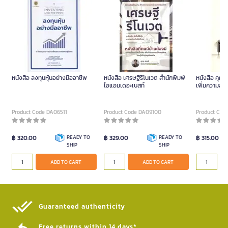
หนังสือ ลงทุนหุ้นอย่างมืออาชีพ
หนังสือ เศรษฐีรีโนเวต สำนักพิมพ์
หนังสือ คุณค
ไอแอมเดอะเบสท์
เพิ่มความสัมพั
อ่อน)
Product Code DA06511
Product Code DA09100
Product Cod
฿ 320.00
READY TO
฿ 329.00
READY TO
฿ 315.00
SHIP
SHIP
ADD TO CART
ADD TO CART
Guaranteed authenticity​
Free returns within 14 days*