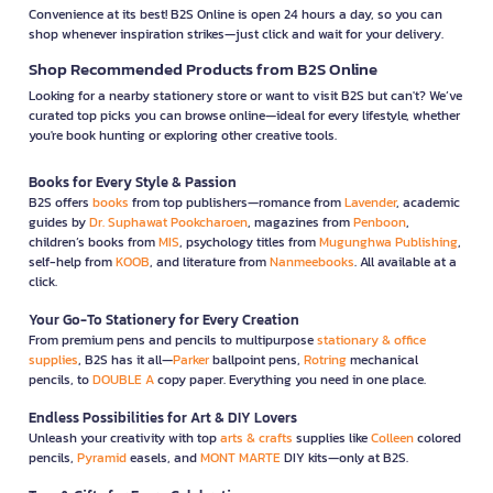
Convenience at its best! B2S Online is open 24 hours a day, so you can
shop whenever inspiration strikes—just click and wait for your delivery.
Shop Recommended Products from B2S Online
Looking for a nearby stationery store or want to visit B2S but can't? We’ve
curated top picks you can browse online—ideal for every lifestyle, whether
you're book hunting or exploring other creative tools.
Books for Every Style & Passion
B2S offers
books
from top publishers—romance from
Lavender
, academic
guides by
Dr. Suphawat Pookcharoen
, magazines from
Penboon
,
children’s books from
MIS
, psychology titles from
Mugunghwa Publishing
,
self-help from
KOOB
, and literature from
Nanmeebooks
. All available at a
click.
Your Go-To Stationery for Every Creation
From premium pens and pencils to multipurpose
stationary & office
supplies
, B2S has it all—
Parker
ballpoint pens,
Rotring
mechanical
pencils, to
DOUBLE A
copy paper. Everything you need in one place.
Endless Possibilities for Art & DIY Lovers
Unleash your creativity with top
arts & crafts
supplies like
Colleen
colored
pencils,
Pyramid
easels, and
MONT MARTE
DIY kits—only at B2S.