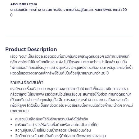
About this item
บทเรียนชีวิต การทำงาน และการเงิน จากแม่ที่ต่อสู้ในตลาดหลักทรัพย์มากกว่า 20
ปี
Product Description
เรื่อง "เงิน" เป็นเรื่องละเอียดอ่อนที่เรามักไม่ค่อยกล้าพูดกันตรงๆ แต่ถ้าจะมีสักคนที่
กล้าบอกโดยไม่มีประโยชน์ใดแอบแฝง ไม่มีใครจะเหมาะสมกว่า "แม่" อีกแล้ว มุมหนึ่ง
"พัคโซยอน" คือแม่ที่รักลูกๆ อย่างสุดหัวใจ อีกมุมหนึ่ง เธอคือสาวเกาหลีสุดแกร่งที่คร่ำ
หวอดในแวดวงตลาดหลักทรัพย์อันเต็มไปด้วยผู้ชายมานานกว่า 20 ปี
รายละเอียดสินค้า
เธอมีหลายเรื่องที่อยากบอกลูกก่อนจะตายจากกันไป แต่มันก็เยอะและยืดยาวจนเธอ
กลัวว่าลูกจะไม่อยากฟัง เธอตัดสินใจเรียบเรียงประสบการณ์ทั้งชีวิต ถ่ายทอดออกมา
เป็นบทเรียนง่าย ๆ ในทุกแง่มุมทั้งเงิน การลงทุน การทำงาน และการสร้างครอบครัว
เพื่อให้ลูกๆ ได้ใช้เป็นเข็มทิศชีวิตต่อไป หนังสือเล่มนี้อัดแน่นไปด้วยคำแนะนำดีๆ จากแม่
มากมาย เช่น
คนรวยมีเคล็ดลับอะไรถึงรักษาความมั่งคั่งได้สำเร็จ
เตรียมตัวอย่างไรให้พร้อมซื้อบ้านหรือคอนโดได้ไวกว่าที่คิด
ลงทุนหุ้นแบบไหนให้มีเงินเข้าตลอดเหมือนมีเงินเดือน
จิตวิทยาการเงินอะไรบ้างที่ควรรู้ถ้าไม่อยากผิดพลาดเวลาลงทุน