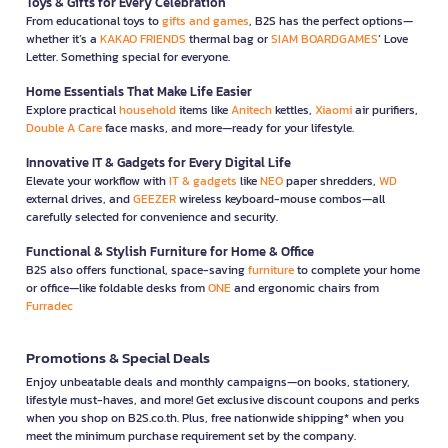
Toys & Gifts for Every Celebration
From educational toys to
gifts and games
, B2S has the perfect options—
whether it’s a
KAKAO FRIENDS
thermal bag or
SIAM BOARDGAMES
’ Love
Letter. Something special for everyone.
Home Essentials That Make Life Easier
Explore practical
household
items like
Anitech
kettles,
Xiaomi
air purifiers,
Double A Care
face masks, and more—ready for your lifestyle.
Innovative IT & Gadgets for Every Digital Life
Elevate your workflow with
IT & gadgets
like
NEO
paper shredders,
WD
external drives, and
GEEZER
wireless keyboard-mouse combos—all
carefully selected for convenience and security.
Functional & Stylish Furniture for Home & Office
B2S also offers functional, space-saving
furniture
to complete your home
or office—like foldable desks from
ONE
and ergonomic chairs from
Furradec
Promotions & Special Deals
Enjoy unbeatable deals and monthly campaigns—on books, stationery,
lifestyle must-haves, and more! Get exclusive discount coupons and perks
when you shop on B2S.co.th. Plus, free nationwide shipping* when you
meet the minimum purchase requirement set by the company.