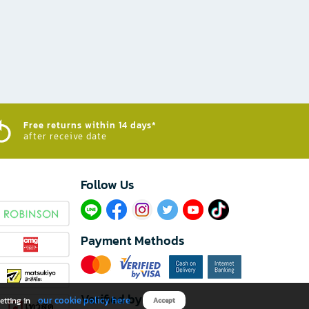
Free returns within 14 days*
after receive date
Follow Us​
Payment Methods
Verified by
our cookie policy here
etting in
Accept