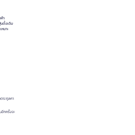
ค้า
นดั้งเดิม
 เหมาะ
ูกตระกูลคา
นอีกครั้งจะ