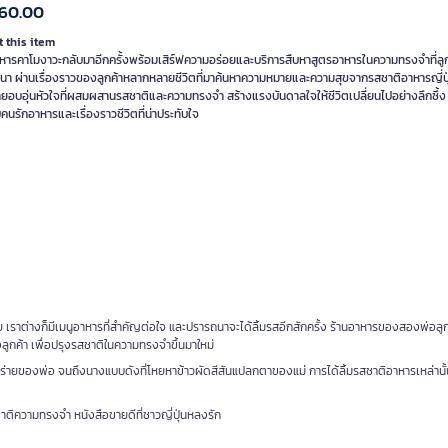
260.00
 this item
าหารคาโมงาวะกลับมาอีกครั้งพร้อมเสิร์ฟความอร่อยและบริการสืบหาสูตรอาหารในความทรงจำที่ลูก
นา ผ่านเรื่องราวของลูกค้าหลากหลายชีวิตที่มาค้นหาความหมายและความสุขจากรสชาติอาหารญี่ปุ่
ายอบอุ่นหัวใจที่ผสมผสานรสชาติและความทรงจำ สร้างแรงบันดาลใจให้ชีวิตเปลี่ยนไปอย่างลึกซึ้ง
คนรักอาหารและเรื่องราวชีวิตที่น่าประทับใจ
ย เราต่างก็มีเมนูอาหารที่สำคัญต่อใจ และปรารถนาจะได้ลิ้มรสอีกสักครั้ง ร้านอาหารของสองพ่อล
ูกค้า เพื่อปรุงรสชาติในความทรงจำขึ้นมาใหม่
้าสาหร่ายของพ่อ จนถึงนางแบบดังที่โหยหาข้าวผัดสีสันแปลกตาของแม่ การได้ลิ้มรสชาติอาหารเหล่านั้
ติความทรงจำ หนังสือขายดีที่ชาวญี่ปุ่นหลงรัก