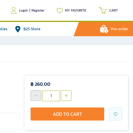
Login
|
Register
MY FAVORITE
CART
plies
B2S Store
Pre-order
฿ 260.00
ADD TO CART