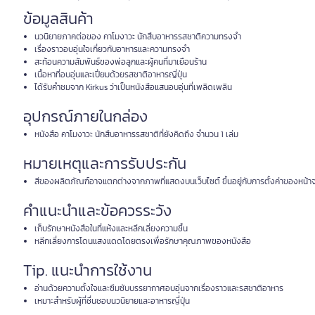
ข้อมูลสินค้า
นวนิยายภาคต่อของ คาโมงาวะ นักสืบอาหารรสชาติความทรงจำ
เรื่องราวอบอุ่นใจเกี่ยวกับอาหารและความทรงจำ
สะท้อนความสัมพันธ์ของพ่อลูกและผู้คนที่มาเยือนร้าน
เนื้อหาที่อบอุ่นและเปี่ยมด้วยรสชาติอาหารญี่ปุ่น
ได้รับคำชมจาก Kirkus ว่าเป็นหนังสือแสนอบอุ่นที่เพลิดเพลิน
อุปกรณ์ภายในกล่อง
หนังสือ คาโมงาวะ นักสืบอาหารรสชาติที่ยังคิดถึง จำนวน 1 เล่ม
หมายเหตุและการรับประกัน
สีของผลิตภัณฑ์อาจแตกต่างจากภาพที่แสดงบนเว็บไซต์ ขึ้นอยู่กับการตั้งค่าของหน้าจ
คำแนะนำและข้อควรระวัง
เก็บรักษาหนังสือในที่แห้งและหลีกเลี่ยงความชื้น
หลีกเลี่ยงการโดนแสงแดดโดยตรงเพื่อรักษาคุณภาพของหนังสือ
Tip. แนะนำการใช้งาน
อ่านด้วยความตั้งใจและซึมซับบรรยากาศอบอุ่นจากเรื่องราวและรสชาติอาหาร
เหมาะสำหรับผู้ที่ชื่นชอบนวนิยายและอาหารญี่ปุ่น