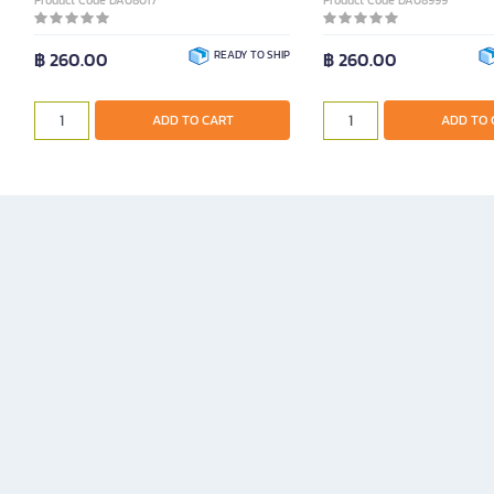
Product Code DA08017
Product Code DA08999
฿ 260.00
READY TO SHIP
฿ 260.00
ADD TO CART
ADD TO 