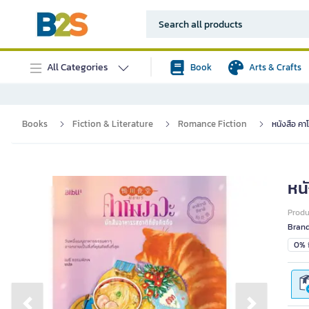
All Categories
Book
Arts & Crafts
Books
Fiction & Literature
Romance Fiction
หนังสือ คา
หนั
Prod
Bran
0% i