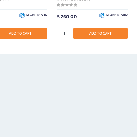
A12979
Product Code DA16156
READY TO SHIP
฿ 260.00
READY TO SHIP
ADD TO CART
ADD TO CART