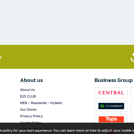
​
About us
Business Group
About Us
B2S CLUB
MEB - Readwrite - Hytexts
Our Stores
Privacy Policy
Cookie Policy
Investor Relations
e policy for your best experience. You can learn more on how to adjust your cookie s