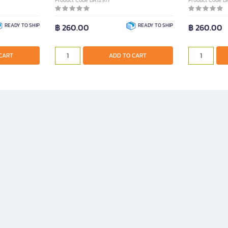
Product Code DA12977
Product Code D
READY TO SHIP
฿ 260.00
READY TO SHIP
฿ 260.00
CART
ADD TO CART