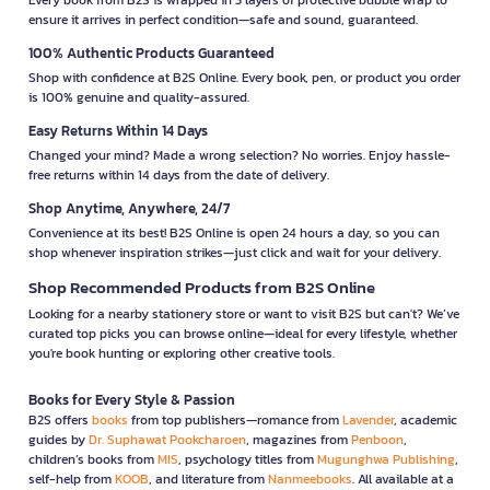
ensure it arrives in perfect condition—safe and sound, guaranteed.
100% Authentic Products Guaranteed
Shop with confidence at B2S Online. Every book, pen, or product you order
is 100% genuine and quality-assured.
Easy Returns Within 14 Days
Changed your mind? Made a wrong selection? No worries. Enjoy hassle-
free returns within 14 days from the date of delivery.
Shop Anytime, Anywhere, 24/7
Convenience at its best! B2S Online is open 24 hours a day, so you can
shop whenever inspiration strikes—just click and wait for your delivery.
Shop Recommended Products from B2S Online
Looking for a nearby stationery store or want to visit B2S but can't? We’ve
curated top picks you can browse online—ideal for every lifestyle, whether
you're book hunting or exploring other creative tools.
Books for Every Style & Passion
B2S offers
books
from top publishers—romance from
Lavender
, academic
guides by
Dr. Suphawat Pookcharoen
, magazines from
Penboon
,
children’s books from
MIS
, psychology titles from
Mugunghwa Publishing
,
self-help from
KOOB
, and literature from
Nanmeebooks
. All available at a