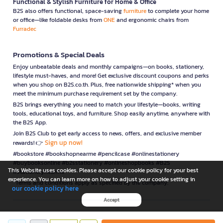
Functional & Stylish Furniture for Home & Office
B2S also offers functional, space-saving
furniture
to complete your home
or office—like foldable desks from
ONE
and ergonomic chairs from
Furradec
Promotions & Special Deals
Enjoy unbeatable deals and monthly campaigns—on books, stationery,
lifestyle must-haves, and more! Get exclusive discount coupons and perks
when you shop on B2S.co.th. Plus, free nationwide shipping* when you
meet the minimum purchase requirement set by the company.
B2S brings everything you need to match your lifestyle—books, writing
tools, educational toys, and furniture. Shop easily anytime, anywhere with
the B2S App.
Join B2S Club to get early access to news, offers, and exclusive member
Sign up now!
rewards! 👉
#bookstore #bookshopnearme #pencilcase #onlinestationery
#buybooksonline #b2sstationery #onlineshopbooks #B2S
This Website uses cookies. Please accept our cookie policy for your best
#stationerynearme
experience. You can learn more on how to adjust your cookie setting in
*Terms and conditions apply as specified by the company.
our cookie policy here
Accept
is a company operating under