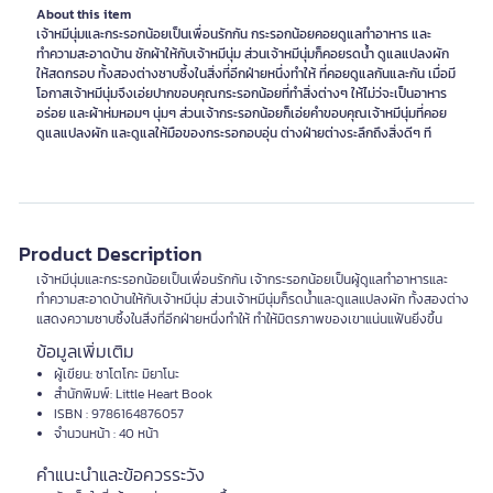
About this item
เจ้าหมีนุ่มและกระรอกน้อยเป็นเพื่อนรักกัน กระรอกน้อยคอยดูแลทำอาหาร และ
ทำความสะอาดบ้าน ซักผ้าให้กับเจ้าหมีนุ่ม ส่วนเจ้าหมีนุ่มก็คอยรดน้ำ ดูแลแปลงผัก
ให้สดกรอบ ทั้งสองต่างซาบซึ้งในสิ่งที่อีกฝ่ายหนึ่งทำให้ ที่คอยดูแลกันและกัน เมื่อมี
โอกาสเจ้าหมีนุ่มจึงเอ่ยปากขอบคุณกระรอกน้อยที่ทำสิ่งต่างๆ ให้ไม่ว่จะเป็นอาหาร
อร่อย และผ้าห่มหอมๆ นุ่มๆ ส่วนเจ้ากระรอกน้อยก็เอ่ยคำขอบคุณเจ้าหมีนุ่มที่คอย
ดูแลแปลงผัก และดูแลให้มือของกระรอกอบอุ่น ต่างฝ่ายต่างระลึกถึงสิ่งดีๆ ที
Product Description
เจ้าหมีนุ่มและกระรอกน้อยเป็นเพื่อนรักกัน เจ้ากระรอกน้อยเป็นผู้ดูแลทำอาหารและ
ทำความสะอาดบ้านให้กับเจ้าหมีนุ่ม ส่วนเจ้าหมีนุ่มก็รดน้ำและดูแลแปลงผัก ทั้งสองต่าง
แสดงความซาบซึ้งในสิ่งที่อีกฝ่ายหนึ่งทำให้ ทำให้มิตรภาพของเขาแน่นแฟ้นยิ่งขึ้น
ข้อมูลเพิ่มเติม
ผู้เขียน: ซาโตโกะ มิยาโนะ
สำนักพิมพ์: Little Heart Book
ISBN : 9786164876057
จำนวนหน้า : 40 หน้า
คำแนะนำและข้อควรระวัง