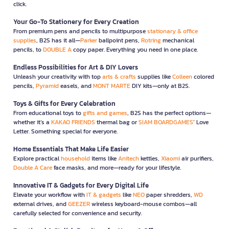
click.
Your Go-To Stationery for Every Creation
From premium pens and pencils to multipurpose
stationary & office
supplies
, B2S has it all—
Parker
ballpoint pens,
Rotring
mechanical
pencils, to
DOUBLE A
copy paper. Everything you need in one place.
Endless Possibilities for Art & DIY Lovers
Unleash your creativity with top
arts & crafts
supplies like
Colleen
colored
pencils,
Pyramid
easels, and
MONT MARTE
DIY kits—only at B2S.
Toys & Gifts for Every Celebration
From educational toys to
gifts and games
, B2S has the perfect options—
whether it’s a
KAKAO FRIENDS
thermal bag or
SIAM BOARDGAMES
’ Love
Letter. Something special for everyone.
Home Essentials That Make Life Easier
Explore practical
household
items like
Anitech
kettles,
Xiaomi
air purifiers,
Double A Care
face masks, and more—ready for your lifestyle.
Innovative IT & Gadgets for Every Digital Life
Elevate your workflow with
IT & gadgets
like
NEO
paper shredders,
WD
external drives, and
GEEZER
wireless keyboard-mouse combos—all
carefully selected for convenience and security.