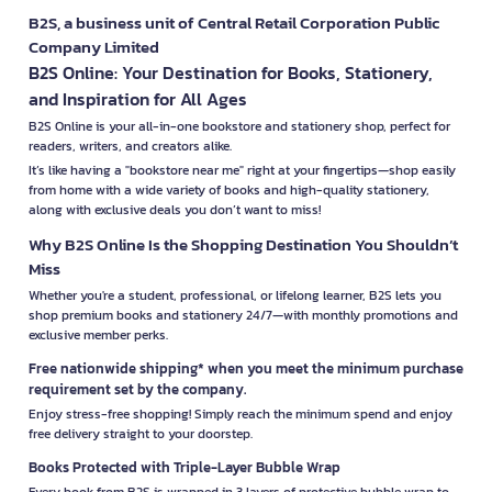
B2S, a business unit of Central Retail Corporation Public
Company Limited
B2S Online: Your Destination for Books, Stationery,
and Inspiration for All Ages
B2S Online is your all-in-one bookstore and stationery shop, perfect for
readers, writers, and creators alike.
It’s like having a "bookstore near me" right at your fingertips—shop easily
from home with a wide variety of books and high-quality stationery,
along with exclusive deals you don’t want to miss!
Why B2S Online Is the Shopping Destination You Shouldn’t
Miss
Whether you're a student, professional, or lifelong learner, B2S lets you
shop premium books and stationery 24/7—with monthly promotions and
exclusive member perks.
Free nationwide shipping* when you meet the minimum purchase
requirement set by the company.
Enjoy stress-free shopping! Simply reach the minimum spend and enjoy
free delivery straight to your doorstep.
Books Protected with Triple-Layer Bubble Wrap
Every book from B2S is wrapped in 3 layers of protective bubble wrap to