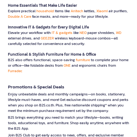
Home Essentials That Make Life Easier
Explore practical
household
items like
Anitech
kettles,
Xiaomi
air purifiers,
Double A Care
face masks, and more—ready for your lifestyle.
Innovative IT & Gadgets for Every Digital Life
Elevate your workflow with
IT & gadgets
like
NEO
paper shredders,
WD
external drives, and
GEEZER
wireless keyboard-mouse combos—all
carefully selected for convenience and security.
Functional & Stylish Furniture for Home & Office
B2S also offers functional, space-saving
furniture
to complete your home
or office—like foldable desks from
ONE
and ergonomic chairs from
Furradec
Promotions & Special Deals
Enjoy unbeatable deals and monthly campaigns—on books, stationery,
lifestyle must-haves, and more! Get exclusive discount coupons and perks
when you shop on B2S.co.th. Plus, free nationwide shipping* when you
meet the minimum purchase requirement set by the company.
B2S brings everything you need to match your lifestyle—books, writing
tools, educational toys, and furniture. Shop easily anytime, anywhere with
the B2S App.
Join B2S Club to get early access to news, offers, and exclusive member