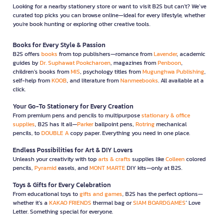
Looking for a nearby stationery store or want to visit B2S but can't? We’ve
curated top picks you can browse online—ideal for every lifestyle, whether
you're book hunting or exploring other creative tools.
Books for Every Style & Passion
B2S offers
books
from top publishers—romance from
Lavender
, academic
guides by
Dr. Suphawat Pookcharoen
, magazines from
Penboon
,
children’s books from
MIS
, psychology titles from
Mugunghwa Publishing
,
self-help from
KOOB
, and literature from
Nanmeebooks
. All available at a
click.
Your Go-To Stationery for Every Creation
From premium pens and pencils to multipurpose
stationary & office
supplies
, B2S has it all—
Parker
ballpoint pens,
Rotring
mechanical
pencils, to
DOUBLE A
copy paper. Everything you need in one place.
Endless Possibilities for Art & DIY Lovers
Unleash your creativity with top
arts & crafts
supplies like
Colleen
colored
pencils,
Pyramid
easels, and
MONT MARTE
DIY kits—only at B2S.
Toys & Gifts for Every Celebration
From educational toys to
gifts and games
, B2S has the perfect options—
whether it’s a
KAKAO FRIENDS
thermal bag or
SIAM BOARDGAMES
’ Love
Letter. Something special for everyone.