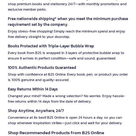
shop premium books and stationery 24/7—with monthly promotions and
exclusive member perks.
Free nationwide shipping* when you meet the minimum purchase
requirement set by the company.
Enjoy stress-free shopping! Simply reach the minimum spend and enjoy
free delivery straight to your doorstep.
Books Protected with Triple-Layer Bubble Wrap
Every book from B2S is wrapped in 3 layers of protective bubble wrap to
ensure it arrives in perfect condition—safe and sound, guaranteed.
100% Authentic Products Guaranteed
Shop with confidence at B2S Online. Every book, pen, or product you order
is 100% genuine and quality-assured.
Easy Returns Within 14 Days
Changed your mind? Made a wrong selection? No worries. Enjoy hassle-
free returns within 14 days from the date of delivery.
Shop Anytime, Anywhere, 24/7
Convenience at its best! B2S Online is open 24 hours a day, so you can
shop whenever inspiration strikes—just click and wait for your delivery.
Shop Recommended Products from B2S Online