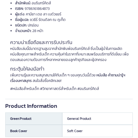
สำนักพิมม์:
อมรินทร์คิดส์
ISBN:
9786161864873
ผู้แต่ง:
คามียา เดอ ลา เบดัวแยร์
ชื่อผู้แปล:
ชวธีร์ รัตนดิลก ณ ภูเก็ต
ชนิดปก:
ปกอ่อน
จำนวนหน้า:
28 หน้า
ความน่าเชื่อถือและการรับประกัน
หนังสือเล่มนี้มีมาตรฐานสูงจากสำนักพิมพ์อมรินทร์คิดส์ ซึ่งเป็นผู้นำในการผลิต
หนังสือคุณภาพสำหรับเด็ก ความคุ้มค่าในราคาที่เหมาะสมพร้อมบริการที่ดีเยี่ยม เพื่อ
ตอบสนองความต้องการที่หลากหลายของลูกค้าธุรกิจและผู้ปกครอง
กระตุ้นให้ลงมือทำ
เพิ่มความรู้และความสนุกสนานให้กับเด็ก ๆ ของคุณวันนี้ด้วย
หนังสือ คำถามน่ารู้ฯ
เรื่องมหาสมุทร
สนใจสั่งซื้อคลิกเลย!
#หนังสือสำหรับเด็ก #วิทยาศาสตร์สำหรับเด็ก #อมรินทร์คิดส์
Product Information
Green Product
General Product
Book Cover
Soft Cover