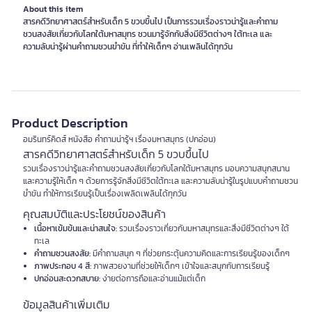
About this item
สารคดีวิทยาศาสตร์สําหรับเด็ก 5 ขวบขึ้นไป เป็นการรวมเรื่องราวน่ารู้และคําถาม
ชวนสงสัยเกี่ยวกับโลกใต้มหาสมุทร ชวนมารู้จักกับสิ่งมีชีวิตต่างๆ ใต้ทะเล และ
ความลับน่ารู้ผ่านคําถามชวนขำขัน ที่ทำให้เด็กๆ อ่านเพลินได้ทุกวัน
Product Description
อมรินทร์คิดส์ หนังสือ คำถามน่ารู้ฯ เรื่องมหาสมุทร (ปกอ่อน)
สารคดีวิทยาศาสตร์สําหรับเด็ก 5 ขวบขึ้นไป
รวมเรื่องราวน่ารู้และคําถามชวนสงสัยเกี่ยวกับโลกใต้มหาสมุทร มอบความสนุกสนาน
และความรู้ให้เด็ก ๆ ด้วยการรู้จักสิ่งมีชีวิตใต้ทะเล และความลับน่ารู้ในรูปแบบคำถามชวน
ขำขัน ทำให้การเรียนรู้เป็นเรื่องเพลิดเพลินได้ทุกวัน
คุณสมบัติและประโยชน์ของสินค้า
เนื้อหาเข้มข้นและน่าสนใจ:
รวมเรื่องราวเกี่ยวกับมหาสมุทรและสิ่งมีชีวิตต่างๆ ใต้
ทะเล
คำถามชวนสงสัย:
มีคำถามสนุก ๆ ที่ช่วยกระตุ้นความคิดและการเรียนรู้ของเด็กๆ
ภาพประกอบ 4 สี:
ภาพสวยงามที่ช่วยให้เด็กๆ เข้าใจและสนุกกับการเรียนรู้
ปกอ่อนสะดวกสบาย:
ง่ายต่อการถือและอ่านแม้แต่เด็ก
ข้อมูลสินค้าเพิ่มเติม