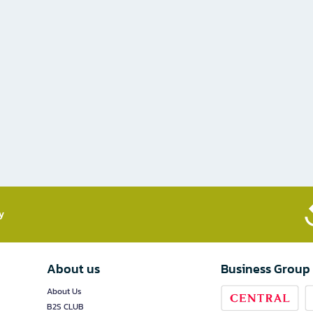
​
About us
Business Group
About Us
B2S CLUB