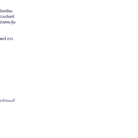
ะจันทร์ชน
บดวงจันทร์
่วยกระตุ้น
สตร์ ดาว
ละคำตอบที่