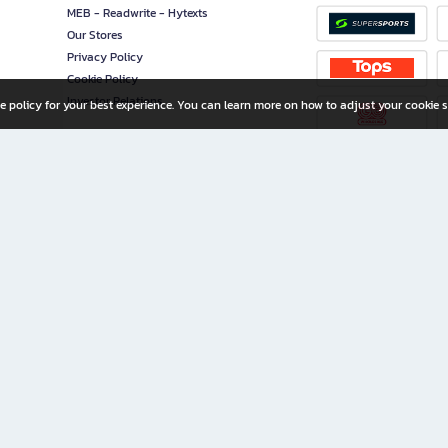
MEB - Readwrite - Hytexts
Our Stores
Privacy Policy
Cookie Policy
Investor Relations
e policy for your best experience. You can learn more on how to adjust your cookie s
ny Limited
iration for All Ages
riters, and creators alike.
home with a wide variety of books and high-quality stationery, along with exclusive d