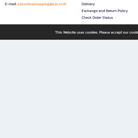
E-mail:
b2sonlineshopping@b2s.co.th
Delivery
Exchange and Return Policy
Check Order Status
This Website uses cookies. Please accept our cooki
B2S, a business unit of Central Retail Corporation Public Compa
B2S Online: Your Destination for Books, Stationery, and Insp
B2S Online is your all-in-one bookstore and stationery shop, perfect for readers, w
It’s like having a "bookstore near me" right at your fingertips—shop easily from 