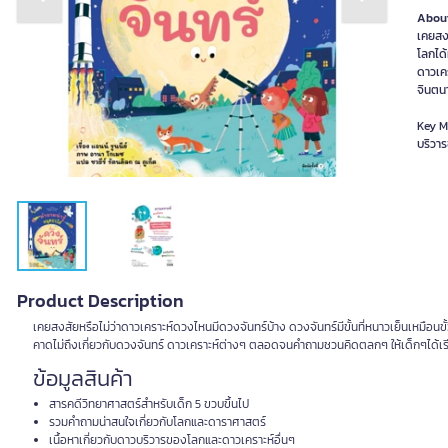
Previous slide
Next slide
About
เคยสงส
โลกได้
ดาวเค
จินตน
Key M
บริวา
Product Description
เคยสงสัยหรือไม่ว่าดาวเคราะห์ดวงไหนมีดวงจันทร์บ้าง ดวงจันทร์มีขั้นที่หนาวเย็นเหมือ
คาดไม่ถึงเกี่ยวกับดวงจันทร์ ดาวเคราะห์ต่างๆ ตลอดจนคำถามชวนคิดตลกๆ ให้เด็กๆได้เร
ข้อมูลสินค้า
สารคดีวิทยาศาสตร์สำหรับเด็ก 5 ขวบขึ้นไป
รวมคำถามน่าสนใจเกี่ยวกับโลกและดาราศาสตร์
เนื้อหาเกี่ยวกับดาวบริวารของโลกและดาวเคราะห์อื่นๆ