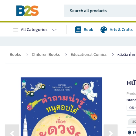
All Categories
Book
Arts & Crafts
Books
Children Books
Educational Comics
หนังสือ คำถา
หนั
Prod
Bran
0% i
SO
฿ 1