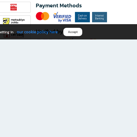
Payment Methods
Verified by
our cookie policy here
etting in
Accept
Download B2S app
eals you don’t want to miss!