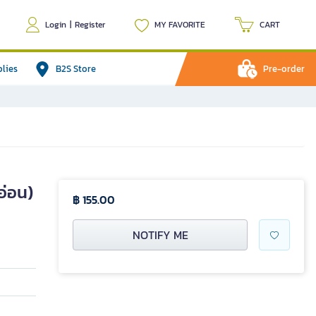
Login
|
Register
MY FAVORITE
CART
plies
B2S Store
Pre-order
อ่อน)
฿ 155.00
NOTIFY ME