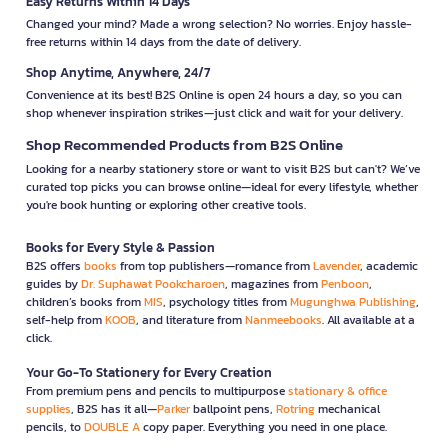
Easy Returns Within 14 Days
Changed your mind? Made a wrong selection? No worries. Enjoy hassle-
free returns within 14 days from the date of delivery.
Shop Anytime, Anywhere, 24/7
Convenience at its best! B2S Online is open 24 hours a day, so you can
shop whenever inspiration strikes—just click and wait for your delivery.
Shop Recommended Products from B2S Online
Looking for a nearby stationery store or want to visit B2S but can't? We’ve
curated top picks you can browse online—ideal for every lifestyle, whether
you're book hunting or exploring other creative tools.
Books for Every Style & Passion
B2S offers
books
from top publishers—romance from
Lavender
, academic
guides by
Dr. Suphawat Pookcharoen
, magazines from
Penboon
,
children’s books from
MIS
, psychology titles from
Mugunghwa Publishing
,
self-help from
KOOB
, and literature from
Nanmeebooks
. All available at a
click.
Your Go-To Stationery for Every Creation
From premium pens and pencils to multipurpose
stationary & office
supplies
, B2S has it all—
Parker
ballpoint pens,
Rotring
mechanical
pencils, to
DOUBLE A
copy paper. Everything you need in one place.