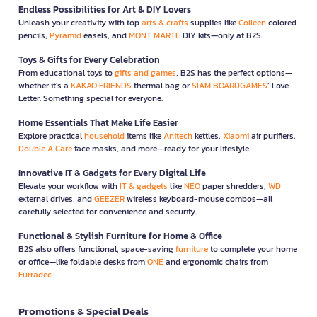
Endless Possibilities for Art & DIY Lovers
Unleash your creativity with top
arts & crafts
supplies like
Colleen
colored
pencils,
Pyramid
easels, and
MONT MARTE
DIY kits—only at B2S.
Toys & Gifts for Every Celebration
From educational toys to
gifts and games
, B2S has the perfect options—
whether it’s a
KAKAO FRIENDS
thermal bag or
SIAM BOARDGAMES
’ Love
Letter. Something special for everyone.
Home Essentials That Make Life Easier
Explore practical
household
items like
Anitech
kettles,
Xiaomi
air purifiers,
Double A Care
face masks, and more—ready for your lifestyle.
Innovative IT & Gadgets for Every Digital Life
Elevate your workflow with
IT & gadgets
like
NEO
paper shredders,
WD
external drives, and
GEEZER
wireless keyboard-mouse combos—all
carefully selected for convenience and security.
Functional & Stylish Furniture for Home & Office
B2S also offers functional, space-saving
furniture
to complete your home
or office—like foldable desks from
ONE
and ergonomic chairs from
Furradec
Promotions & Special Deals