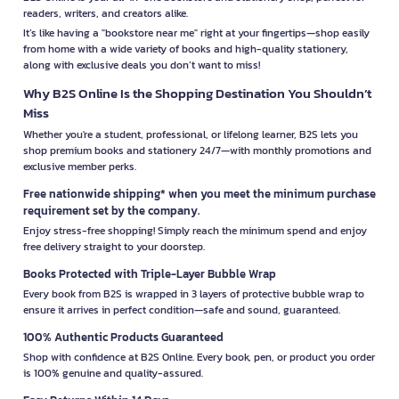
readers, writers, and creators alike.
It’s like having a "bookstore near me" right at your fingertips—shop easily
from home with a wide variety of books and high-quality stationery,
along with exclusive deals you don’t want to miss!
Why B2S Online Is the Shopping Destination You Shouldn’t
Miss
Whether you're a student, professional, or lifelong learner, B2S lets you
shop premium books and stationery 24/7—with monthly promotions and
exclusive member perks.
Free nationwide shipping* when you meet the minimum purchase
requirement set by the company.
Enjoy stress-free shopping! Simply reach the minimum spend and enjoy
free delivery straight to your doorstep.
Books Protected with Triple-Layer Bubble Wrap
Every book from B2S is wrapped in 3 layers of protective bubble wrap to
ensure it arrives in perfect condition—safe and sound, guaranteed.
100% Authentic Products Guaranteed
Shop with confidence at B2S Online. Every book, pen, or product you order
is 100% genuine and quality-assured.