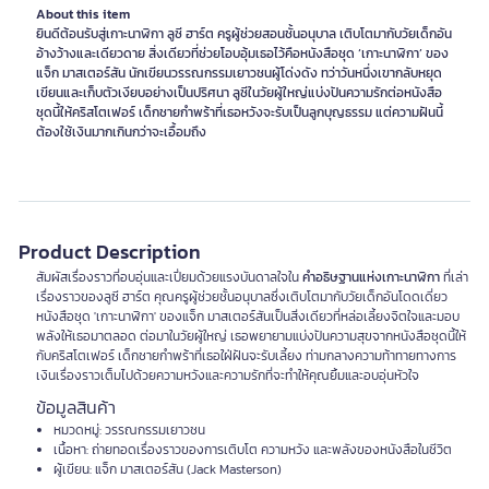
About this item
ยินดีต้อนรับสู่เกาะนาฬิกา ลูซี ฮาร์ต ครูผู้ช่วยสอนชั้นอนุบาล เติบโตมากับวัยเด็กอัน
อ้างว้างและเดียวดาย สิ่งเดียวที่ช่วยโอบอุ้มเธอไว้คือหนังสือชุด ‘เกาะนาฬิกา’ ของ
แจ็ก มาสเตอร์สัน นักเขียนวรรณกรรมเยาวชนผู้โด่งดัง ทว่าวันหนึ่งเขากลับหยุด
เขียนและเก็บตัวเงียบอย่างเป็นปริศนา ลูซีในวัยผู้ใหญ่แบ่งปันความรักต่อหนังสือ
ชุดนี้ให้คริสโตเฟอร์ เด็กชายกำพร้าที่เธอหวังจะรับเป็นลูกบุญธรรม แต่ความฝันนี้
ต้องใช้เงินมากเกินกว่าจะเอื้อมถึง
Product Description
สัมผัสเรื่องราวที่อบอุ่นและเปี่ยมด้วยแรงบันดาลใจใน
คำอธิษฐานแห่งเกาะนาฬิกา
ที่เล่า
เรื่องราวของลูซี ฮาร์ต คุณครูผู้ช่วยชั้นอนุบาลซึ่งเติบโตมากับวัยเด็กอันโดดเดี่ยว
หนังสือชุด 'เกาะนาฬิกา' ของแจ็ก มาสเตอร์สันเป็นสิ่งเดียวที่หล่อเลี้ยงจิตใจและมอบ
พลังให้เธอมาตลอด ต่อมาในวัยผู้ใหญ่ เธอพยายามแบ่งปันความสุขจากหนังสือชุดนี้ให้
กับคริสโตเฟอร์ เด็กชายกำพร้าที่เธอใฝ่ฝันจะรับเลี้ยง ท่ามกลางความท้าทายทางการ
เงินเรื่องราวเต็มไปด้วยความหวังและความรักที่จะทำให้คุณยิ้มและอบอุ่นหัวใจ
ข้อมูลสินค้า
หมวดหมู่: วรรณกรรมเยาวชน
เนื้อหา: ถ่ายทอดเรื่องราวของการเติบโต ความหวัง และพลังของหนังสือในชีวิต
ผู้เขียน: แจ็ก มาสเตอร์สัน (Jack Masterson)