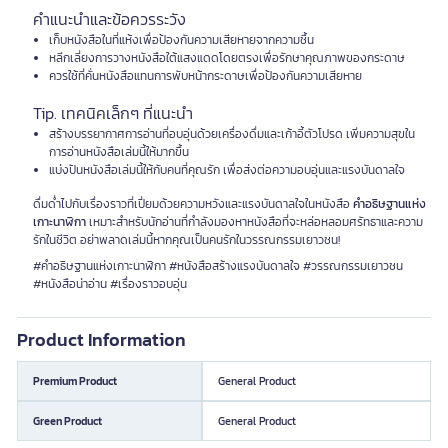
คำแนะนำและข้อควรระวัง
เก็บหนังสือในที่แห้งเพื่อป้องกันความเสียหายจากความชื้น
หลีกเลี่ยงการวางหนังสือใต้แสงแดดโดยตรงเพื่อรักษาคุณภาพของกระดาษ
ควรใช้ที่คั่นหนังสือแทนการพับหน้ากระดาษเพื่อป้องกันความเสียหาย
Tip. เทคนิคเล็กๆ ที่แนะนำ
สร้างบรรยากาศการอ่านที่อบอุ่นด้วยเครื่องดื่มและเก้าอี้ตัวโปรด เพิ่มความสุขใน
การอ่านหนังสือเล่มนี้ให้มากขึ้น
แบ่งปันหนังสือเล่มนี้ให้กับคนที่คุณรัก เพื่อส่งต่อความอบอุ่นและแรงบันดาลใจ
ดื่มด่ำไปกับเรื่องราวที่เปี่ยมด้วยความหวังและแรงบันดาลใจในหนังสือ
คำอธิษฐานแห่ง
เกาะนาฬิกา
เหมาะสำหรับนักอ่านที่กำลังมองหาหนังสือที่จะหล่อหลอมศรัทธาและความ
รักในชีวิต อย่าพลาดเล่มนี้หากคุณเป็นคนรักในวรรณกรรมเยาวชน!
#คำอธิษฐานแห่งเกาะนาฬิกา #หนังสือสร้างแรงบันดาลใจ #วรรณกรรมเยาวชน
#หนังสือน่าอ่าน #เรื่องราวอบอุ่น
Product Information
Premium Product
General Product
Green Product
General Product