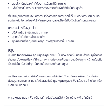
ตอบโจทย์กลุ่มลูกค้าที่ต้องการเนื้อหาที่มีคุณภาพ
เพิ่มโอกาสในการขายและการสร้างความสัมพันธ์ที่ยั่งยืนกับลูกค้า
สำหรับผู้ที่มีความสนใจในการอ่านเรื่องราวของความรักที่เต็มไปด้วยความตื่นเต้นและ
อบอุ่น หนังสือ
ไลต์ออฟเลิฟ คุณหนูตระกูลมาเฟีย
นี้เป็นตัวเลือกที่ไม่ควรพลาด!
เหมาะสำหรับลูกค้า:
บริษัท หรือ SMEs ในประเทศไทย
บุคคลทั่วไปที่ชอบอ่านนิยายรัก
ผู้ที่ให้ความสำคัญกับสินค้าคุณภาพสูงในราคาที่เหมาะสม
สรุป
หนังสือ
ไลต์ออฟเลิฟ คุณหนูตระกูลมาเฟีย
เป็นทางเลือกที่เหมาะสมสำหรับผู้ที่รักการ
อ่านและต้องการเนื้อหาที่มีคุณภาพ สานต่อความฝันและความรักในทุกๆ หน้า พร้อมที่จะ
เป็นหนึ่งในหนังสือที่คุณชื่นชอบในคอลเลคชันของคุณ
มาเฟียสาวสุดแซ่บจะพิชิตใจคุณหมอหนุ่มได้หรือไม่? พบกับความรักสุดป่วนที่เต็มไป
ด้วยอุปสรรคและความฮา สั่งซื้อเลยวันนี้
คุณหนูตระกูลมาเฟีย
แล้วมาเอาใจช่วยคะนิ้ง
ให้สมหวังในรักกัน!
#คุณหนูตระกูลมาเฟีย #นิยายรัก #ไลต์ออฟเลิฟ #นิยายไทย #กัณฑ์กนิษฐ์