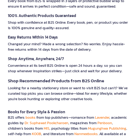
Every book from B2S is wrapped in 3 layers of protective bubble wrap to
ensure it arrives in perfect condition—safe and sound, guaranteed.
100% Authentic Products Guaranteed
Shop with confidence at B2S Online. Every book, pen, or product you order
is 100% genuine and quality-assured.
Easy Returns Within 14 Days
Changed your mind? Made a wrong selection? No worries. Enjoy hassle-
free returns within 14 days from the date of delivery.
Shop Anytime, Anywhere, 24/7
Convenience at its best! B2S Online is open 24 hours a day, so you can
shop whenever inspiration strikes—just click and wait for your delivery.
Shop Recommended Products from B2S Online
Looking for a nearby stationery store or want to visit B2S but can't? We’ve
curated top picks you can browse online—ideal for every lifestyle, whether
you're book hunting or exploring other creative tools.
Books for Every Style & Passion
B2S offers
books
from top publishers—romance from
Lavender
, academic
guides by
Dr. Suphawat Pookcharoen
, magazines from
Penboon
,
children’s books from
MIS
, psychology titles from
Mugunghwa Publishing
,
self-help from
KOOB
, and literature from
Nanmeebooks
. All available at a