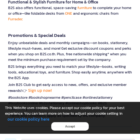
Functional & Stylish Furniture for Home & Office
B2S also offers functional, space-saving
furniture
to complete your home
or office—like foldable desks from
ONE
and ergonomic chairs from
Furradec
Promotions & Special Deals
Enjoy unbeatable deals and monthly campaigns—on books, stationery,
lifestyle must-haves, and more! Get exclusive discount coupons and perks
when you shop on B2S.co.th. Plus, free nationwide shipping* when you
meet the minimum purchase requirement set by the company.
B2S brings everything you need to match your lifestyle—books, writing
tools, educational toys, and furniture. Shop easily anytime, anywhere with
the B2S App.
Join B2S Club to get early access to news, offers, and exclusive member
Sign up now!
rewards! 👉
#bookstore #bookshopnearme #pencilcase #onlinestationery
#buybooksonline #b2sstationery #onlineshopbooks #B2S
This Website uses cookies. Please accept our cookie policy for your best
#stationerynearme
experience. You can learn more on how to adjust your cookie setting in
*Terms and conditions apply as specified by the company.
our cookie policy here
Accept
is a company operating under