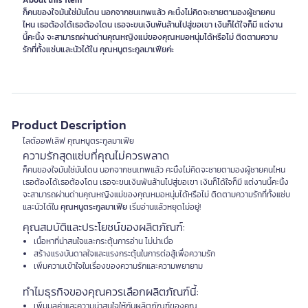
About this item
ก็คนของใจมันใช่มันโดน นอกจากชนเทพแล้ว คะนิ้งไม่คิดจะชายตามองผู้ชายคน
ไหน เธอต้องได้เธอต้องโดน เธอจะขนเงินพันล้านไปสู่ขอเขา เงินก็ได้ใจก็มี แต่งาน
นี้คะนิ้ง จะสามารถผ่านด่านคุณหญิงแม่ของคุณหมอหนุ่มได้หรือไม่ ติดตามความ
รักที่ทั้งแซ่บและนัวได้ใน คุณหนูตระกูลมาเฟียค่ะ
Product Description
ไลต์ออฟเลิฟ คุณหนูตระกูลมาเฟีย
ความรักสุดแซ่บที่คุณไม่ควรพลาด
ก็คนของใจมันใช่มันโดน นอกจากชนเทพแล้ว คะนิ้งไม่คิดจะชายตามองผู้ชายคนไหน
เธอต้องได้เธอต้องโดน เธอจะขนเงินพันล้านไปสู่ขอเขา เงินก็ได้ใจก็มี แต่งานนี้คะนิ้ง
จะสามารถผ่านด่านคุณหญิงแม่ของคุณหมอหนุ่มได้หรือไม่ ติดตามความรักที่ทั้งแซ่บ
และนัวได้ใน
คุณหนูตระกูลมาเฟีย
เริ่มอ่านแล้วหยุดไม่อยู่!
คุณสมบัติและประโยชน์ของผลิตภัณฑ์:
เนื้อหาที่น่าสนใจและกระตุ้นการอ่าน ไม่น่าเบื่อ
สร้างแรงบันดาลใจและแรงกระตุ้นในการต่อสู้เพื่อความรัก
เพิ่มความเข้าใจในเรื่องของความรักและความพยายาม
ทำไมธุรกิจของคุณควรเลือกผลิตภัณฑ์นี้:
เพิ่มมูลค่าและความน่าสนใจให้กับผลิตภัณฑ์ของคุณ