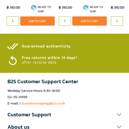
฿ 310.00
READY TO
฿ 310.00
READY TO
฿ 310.00
SHIP
SHIP
ADD TO CART
ADD TO CART
Guaranteed authenticity​
Free returns within 14 days*
after receive date
B2S Customer Support Center
Workday Service Hours 8.30-18.00
02-115-0999
E-mail:
b2sonlineshopping@b2s.co.th
Customer Support
About us