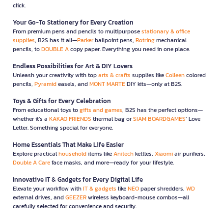
click.
Your Go-To Stationery for Every Creation
From premium pens and pencils to multipurpose
stationary & office
supplies
, B2S has it all—
Parker
ballpoint pens,
Rotring
mechanical
pencils, to
DOUBLE A
copy paper. Everything you need in one place.
Endless Possibilities for Art & DIY Lovers
Unleash your creativity with top
arts & crafts
supplies like
Colleen
colored
pencils,
Pyramid
easels, and
MONT MARTE
DIY kits—only at B2S.
Toys & Gifts for Every Celebration
From educational toys to
gifts and games
, B2S has the perfect options—
whether it’s a
KAKAO FRIENDS
thermal bag or
SIAM BOARDGAMES
’ Love
Letter. Something special for everyone.
Home Essentials That Make Life Easier
Explore practical
household
items like
Anitech
kettles,
Xiaomi
air purifiers,
Double A Care
face masks, and more—ready for your lifestyle.
Innovative IT & Gadgets for Every Digital Life
Elevate your workflow with
IT & gadgets
like
NEO
paper shredders,
WD
external drives, and
GEEZER
wireless keyboard-mouse combos—all
carefully selected for convenience and security.