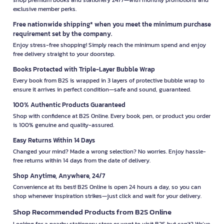
exclusive member perks.
Free nationwide shipping* when you meet the minimum purchase
requirement set by the company.
Enjoy stress-free shopping! Simply reach the minimum spend and enjoy
free delivery straight to your doorstep.
Books Protected with Triple-Layer Bubble Wrap
Every book from B2S is wrapped in 3 layers of protective bubble wrap to
ensure it arrives in perfect condition—safe and sound, guaranteed.
100% Authentic Products Guaranteed
Shop with confidence at B2S Online. Every book, pen, or product you order
is 100% genuine and quality-assured.
Easy Returns Within 14 Days
Changed your mind? Made a wrong selection? No worries. Enjoy hassle-
free returns within 14 days from the date of delivery.
Shop Anytime, Anywhere, 24/7
Convenience at its best! B2S Online is open 24 hours a day, so you can
shop whenever inspiration strikes—just click and wait for your delivery.
Shop Recommended Products from B2S Online
Looking for a nearby stationery store or want to visit B2S but can't? We’ve