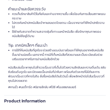
คำแนะนำและข้อควรระวัง
ควรเก็บรักษาสินค้าไว้ในที่แห้งและห่างจากความชื้น เพื่อป้องกันการเสื่อมสภาพของ
กระดาษ
ไม่ควรหันหน้าปกหนังสือเข้าหาแสงแดดโดยตรง เนื่องจากอาจทำให้หน้าปกซีดจาง
ได้
ใช้ผ้าแห้งสะอาดทำความสะอาดฝุ่นที่เกาะบนหน้าหนังสือ เพื่อรักษาคุณภาพของ
หนังสือให้อยู่ได้นาน
Tip. เทคนิคเล็กๆ ที่แนะนำ
การใช้ที่คั่นหนังสือที่ถูกใจจะช่วยสร้างแรงบันดาลใจและทำให้คุณอยากหยิบหนังสือ
ขึ้นมาอ่านบ่อยขึ้น นอกจากนี้ การมีที่เก็บหนังสือที่สวยงามและเป็นระเบียบยังช่วย
เสริมบรรยากาศในการอ่านหนังสืออีกด้วย
หนังสือเล่มนี้จะพาคุณไปสำรวจเรื่องราวที่เต็มไปด้วยความลึกลับและความตื่นเต้น สลับ
ซับซ้อนดึงดูดใจ และเปิดเผยเบื้องหลังที่น่าค้นหา พร้อมกับตัวละครที่มีมิติและการ
พัฒนาเรื่องราวที่คาดไม่ถึง สั่งซื้อหนังสือได้แล้ววันนี้ เพื่อพลิกหน้าต่อไปในเรื่องราวที่
คุณไม่ควรพลาด
#หานจั๋ว #บอดี้การ์ด #นิยายลึกลับ #ไป๋ซี #โมเสสแกลเลอรี
Product Information