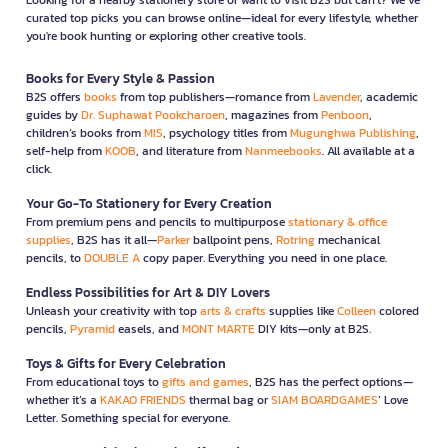
curated top picks you can browse online—ideal for every lifestyle, whether
you're book hunting or exploring other creative tools.
Books for Every Style & Passion
B2S offers
books
from top publishers—romance from
Lavender
, academic
guides by
Dr. Suphawat Pookcharoen
, magazines from
Penboon
,
children’s books from
MIS
, psychology titles from
Mugunghwa Publishing
,
self-help from
KOOB
, and literature from
Nanmeebooks
. All available at a
click.
Your Go-To Stationery for Every Creation
From premium pens and pencils to multipurpose
stationary & office
supplies
, B2S has it all—
Parker
ballpoint pens,
Rotring
mechanical
pencils, to
DOUBLE A
copy paper. Everything you need in one place.
Endless Possibilities for Art & DIY Lovers
Unleash your creativity with top
arts & crafts
supplies like
Colleen
colored
pencils,
Pyramid
easels, and
MONT MARTE
DIY kits—only at B2S.
Toys & Gifts for Every Celebration
From educational toys to
gifts and games
, B2S has the perfect options—
whether it’s a
KAKAO FRIENDS
thermal bag or
SIAM BOARDGAMES
’ Love
Letter. Something special for everyone.