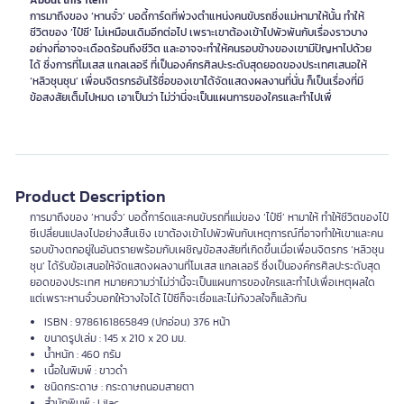
About this item
การมาถึงของ ‘หานจั๋ว’ บอดี้การ์ดที่พ่วงตำแหน่งคนขับรถซึ่งแม่หามาให้นั้น ทำให้
ชีวิตของ ‘ไป๋ซี’ ไม่เหมือนเดิมอีกต่อไป เพราะเขาต้องเข้าไปพัวพันกับเรื่องราวบาง
อย่างที่อาจจะเดือดร้อนถึงชีวิต และอาจจะทำให้คนรอบข้างของเขามีปัญหาไปด้วย
ได้ ซึ่งการที่โมเสส แกลเลอรี ที่เป็นองค์กรศิลปะระดับสุดยอดของประเทศเสนอให้
‘หลิวชุนชุน’ เพื่อนจิตรกรอันไร้ชื่อของเขาได้จัดแสดงผลงานที่นั่น ก็เป็นเรื่องที่มี
ข้อสงสัยเต็มไปหมด เอาเป็นว่า ไม่ว่านี่จะเป็นแผนการของใครและทำไปเพื่
Product Description
การมาถึงของ ‘หานจั๋ว’ บอดี้การ์ดและคนขับรถที่แม่ของ ‘ไป๋ซี’ หามาให้ ทำให้ชีวิตของไป๋
ซีเปลี่ยนแปลงไปอย่างสิ้นเชิง เขาต้องเข้าไปพัวพันกับเหตุการณ์ที่อาจทำให้เขาและคน
รอบข้างตกอยู่ในอันตรายพร้อมกับเผชิญข้อสงสัยที่เกิดขึ้นเมื่อเพื่อนจิตรกร ‘หลิวชุน
ชุน’ ได้รับข้อเสนอให้จัดแสดงผลงานที่โมเสส แกลเลอรี ซึ่งเป็นองค์กรศิลปะระดับสุด
ยอดของประเทศ หมายความว่าไม่ว่านี้จะเป็นแผนการของใครและทำไปเพื่อเหตุผลใด
แต่เพราะหานจั๋วบอกให้วางใจได้ ไป๋ซีก็จะเชื่อและไม่กังวลใจก็แล้วกัน
ISBN : 9786161865849 (ปกอ่อน) 376 หน้า
ขนาดรูปเล่ม : 145 x 210 x 20 มม.
น้ำหนัก : 460 กรัม
เนื้อในพิมพ์ : ขาวดำ
ชนิดกระดาษ : กระดาษถนอมสายตา
สำนักพิมพ์ : Lilac