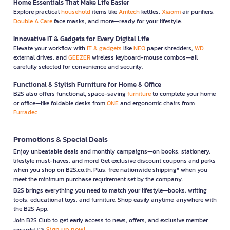
Home Essentials That Make Life Easier
Explore practical
household
items like
Anitech
kettles,
Xiaomi
air purifiers,
Double A Care
face masks, and more—ready for your lifestyle.
Innovative IT & Gadgets for Every Digital Life
Elevate your workflow with
IT & gadgets
like
NEO
paper shredders,
WD
external drives, and
GEEZER
wireless keyboard-mouse combos—all
carefully selected for convenience and security.
Functional & Stylish Furniture for Home & Office
B2S also offers functional, space-saving
furniture
to complete your home
or office—like foldable desks from
ONE
and ergonomic chairs from
Furradec
Promotions & Special Deals
Enjoy unbeatable deals and monthly campaigns—on books, stationery,
lifestyle must-haves, and more! Get exclusive discount coupons and perks
when you shop on B2S.co.th. Plus, free nationwide shipping* when you
meet the minimum purchase requirement set by the company.
B2S brings everything you need to match your lifestyle—books, writing
tools, educational toys, and furniture. Shop easily anytime, anywhere with
the B2S App.
Join B2S Club to get early access to news, offers, and exclusive member
Sign up now!
rewards! 👉