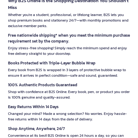
Why B2S Online Is the Shopping Destination You Shouldn’t
Miss
Whether you're a student, professional, or lifelong learner, B2S lets you
shop premium books and stationery 24/7—with monthly promotions and
exclusive member perks.
Free nationwide shipping* when you meet the minimum purchase
requirement set by the company.
Enjoy stress-free shopping! Simply reach the minimum spend and enjoy
free delivery straight to your doorstep.
Books Protected with Triple-Layer Bubble Wrap
Every book from B2S is wrapped in 3 layers of protective bubble wrap to
ensure it arrives in perfect condition—safe and sound, guaranteed.
100% Authentic Products Guaranteed
Shop with confidence at B2S Online. Every book, pen, or product you order
is 100% genuine and quality-assured.
Easy Returns Within 14 Days
Changed your mind? Made a wrong selection? No worries. Enjoy hassle-
free returns within 14 days from the date of delivery.
Shop Anytime, Anywhere, 24/7
Convenience at its best! B2S Online is open 24 hours a day, so you can