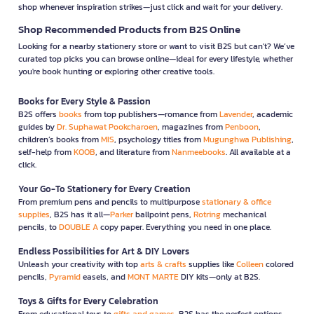
shop whenever inspiration strikes—just click and wait for your delivery.
Shop Recommended Products from B2S Online
Looking for a nearby stationery store or want to visit B2S but can't? We’ve
curated top picks you can browse online—ideal for every lifestyle, whether
you're book hunting or exploring other creative tools.
Books for Every Style & Passion
B2S offers
books
from top publishers—romance from
Lavender
, academic
guides by
Dr. Suphawat Pookcharoen
, magazines from
Penboon
,
children’s books from
MIS
, psychology titles from
Mugunghwa Publishing
,
self-help from
KOOB
, and literature from
Nanmeebooks
. All available at a
click.
Your Go-To Stationery for Every Creation
From premium pens and pencils to multipurpose
stationary & office
supplies
, B2S has it all—
Parker
ballpoint pens,
Rotring
mechanical
pencils, to
DOUBLE A
copy paper. Everything you need in one place.
Endless Possibilities for Art & DIY Lovers
Unleash your creativity with top
arts & crafts
supplies like
Colleen
colored
pencils,
Pyramid
easels, and
MONT MARTE
DIY kits—only at B2S.
Toys & Gifts for Every Celebration
From educational toys to
gifts and games
, B2S has the perfect options—