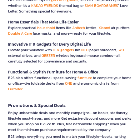
whether it’s a
KAKAO FRIENDS
thermal bag or
SIAM BOARDGAMES
’ Love
Letter. Something special for everyone.
Home Essentials That Make Life Easier
Explore practical
household
items like
Anitech
kettles,
Xiaomi
air purifiers,
Double A Care
face masks, and more—ready for your lifestyle.
Innovative IT & Gadgets for Every Digital Life
Elevate your workflow with
IT & gadgets
like
NEO
paper shredders,
WD
external drives, and
GEEZER
wireless keyboard-mouse combos—all
carefully selected for convenience and security.
Functional & Stylish Furniture for Home & Office
B2S also offers functional, space-saving
furniture
to complete your home
or office—like foldable desks from
ONE
and ergonomic chairs from
Furradec
Promotions & Special Deals
Enjoy unbeatable deals and monthly campaigns—on books, stationery,
lifestyle must-haves, and more! Get exclusive discount coupons and perks
when you shop on B2S.co.th. Plus, free nationwide shipping* when you
meet the minimum purchase requirement set by the company.
B2S brings everything you need to match your lifestyle—books, writing