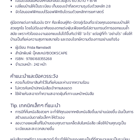
เนรมิตสีสันในห้องให้กลมกลืนด้วยสูตร 60:30:10 + B/W
เปลี่ยนบ้านให้เป็นระเบียบ เก็บของเข้าที่ลดความรุงรังด้วยหลัก 2:8
จัดโฮมออฟฟิศแบบไร้ออฟฟิศซินโดรมด้วยหลักการยศาสตร์
คู่มือตกแต่งภายในฉบับ DIY คือเพื่อนคู่คิด-มิตรคู่เรือนที่จะช่วยคุณออกแบบบ้านให้
สวยถูกใจ โดยไม่ต้องอาศัยของตกแต่งฟุ่มเฟือยหรือไล่ตามเทรนด์การออกแบบล้ำ
สมัย เพราะหัวใจของงานออกแบบไม่ได้ขึ้นกับว่าใช้ “อะไร” แต่อยู่ที่ทำ “อย่างไร” เพื่อให้
บ้านเป็นที่แห่งความสุขกายสบายใจ และตอบโจทย์ความต้องการอย่างแท้จริง
ผู้เขียน: Frida Ramstedt
สำนักพิมพ์: บุ๊คสเคป/BOOKSCAPE
ISBN : 9786168355268
จำนวนหน้า : 242 หน้า
คำแนะนำและข้อควรระวัง
ควรเก็บรักษาสินค้าไว้ในที่แห้งและห่างจากความร้อน
ไม่ควรหันหน้าปกหนังสือเข้าหาแสงแดด
ใช้ผ้าแห้งสะอาดทำความสะอาดฝุ่นที่เกาะบนหน้าหนังสือ
Tip. เทคนิคเล็กๆ ที่แนะนำ
การมีที่คั่นหนังสือสวยๆ จะทำให้คุณอยากหยิบหนังสือขึ้นมาอ่านบ่อยขึ้น มันเป็นการ
สร้างแรงบันดาลใจเล็กๆ ให้ตัวเอง
ลองวางแผนพื้นที่ในบ้านของคุณตามเคล็ดลับในหนังสือ เพื่อให้บ้านคุณดูเป็น
ระเบียบและสะดวกสบายขึ้น
หนังสือจากฟรีดา รอมสเตดท์ ที่จะทำให้บ้านของคุณเป็นที่ที่สวยงามและเป็นระเบียบ