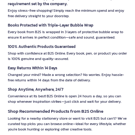
requirement set by the company.
Enjoy stress-free shopping! Simply reach the minimum spend and enjoy
free delivery straight to your doorstep.
Books Protected with Triple-Layer Bubble Wrap
Every book from B2S is wrapped in 3 layers of protective bubble wrap to
ensure it arrives in perfect condition—safe and sound, guaranteed.
100% Authentic Products Guaranteed
Shop with confidence at B2S Online. Every book, pen, or product you order
is 100% genuine and quality-assured.
Easy Returns Within 14 Days
Changed your mind? Made a wrong selection? No worries. Enjoy hassle-
free returns within 14 days from the date of delivery.
Shop Anytime, Anywhere, 24/7
Convenience at its best! B2S Online is open 24 hours a day, so you can
shop whenever inspiration strikes—just click and wait for your delivery.
Shop Recommended Products from B2S Online
Looking for a nearby stationery store or want to visit B2S but can't? We’ve
curated top picks you can browse online—ideal for every lifestyle, whether
you're book hunting or exploring other creative tools.