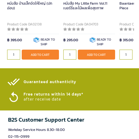
หนังสือ บ้านเล็กจัดให้ใหญ่ (ปก
หนังสือ My Little Farm Vol.11
Baanlaesua
อ่อน)
เบอร์รี่และไม้ผลเพื่อสุขภาพ
Piece
Product Code DA02138
Product Code DA04703
Product Cod
฿ 395.00
READY TO
฿ 295.00
READY TO
฿ 315.00
SHIP
SHIP
ADD TO CART
ADD TO CART
Guaranteed authenticity​
Free returns within 14 days*
after receive date
B2S Customer Support Center
Workday Service Hours 8.30-18.00
02-115-0999