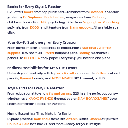
Books for Every Style & Passion
B2S offers
books
from top publishers—romance from
Lavender
, academic
guides by
Dr. Suphawat Pookcharoen
, magazines from
Penboon
,
children’s books from
MIS
, psychology titles from
Mugunghwa Publishing
,
self-help from
KOOB
, and literature from
Nanmeebooks
. All available at a
click.
Your Go-To Stationery for Every Creation
From premium pens and pencils to multipurpose
stationary & office
supplies
, B2S has it all—
Parker
ballpoint pens,
Rotring
mechanical
pencils, to
DOUBLE A
copy paper. Everything you need in one place.
Endless Possibilities for Art & DIY Lovers
Unleash your creativity with top
arts & crafts
supplies like
Colleen
colored
pencils,
Pyramid
easels, and
MONT MARTE
DIY kits—only at B2S.
Toys & Gifts for Every Celebration
From educational toys to
gifts and games
, B2S has the perfect options—
whether it’s a
KAKAO FRIENDS
thermal bag or
SIAM BOARDGAMES
’ Love
Letter. Something special for everyone.
Home Essentials That Make Life Easier
Explore practical
household
items like
Anitech
kettles,
Xiaomi
air purifiers,
Double A Care
face masks, and more—ready for your lifestyle.