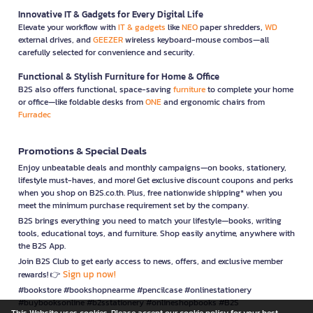
Innovative IT & Gadgets for Every Digital Life
Elevate your workflow with
IT & gadgets
like
NEO
paper shredders,
WD
external drives, and
GEEZER
wireless keyboard-mouse combos—all
carefully selected for convenience and security.
Functional & Stylish Furniture for Home & Office
B2S also offers functional, space-saving
furniture
to complete your home
or office—like foldable desks from
ONE
and ergonomic chairs from
Furradec
Promotions & Special Deals
Enjoy unbeatable deals and monthly campaigns—on books, stationery,
lifestyle must-haves, and more! Get exclusive discount coupons and perks
when you shop on B2S.co.th. Plus, free nationwide shipping* when you
meet the minimum purchase requirement set by the company.
B2S brings everything you need to match your lifestyle—books, writing
tools, educational toys, and furniture. Shop easily anytime, anywhere with
the B2S App.
Join B2S Club to get early access to news, offers, and exclusive member
Sign up now!
rewards! 👉
#bookstore #bookshopnearme #pencilcase #onlinestationery
#buybooksonline #b2sstationery #onlineshopbooks #B2S