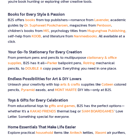
you're book hunting or exploring other creative tools.
Books for Every Style & Passion
B2S offers
books
from top publishers—romance from
Lavender
, academic
guides by
Dr. Suphawat Pookcharoen
, magazines from
Penboon
,
children’s books from
MIS
, psychology titles from
Mugunghwa Publishing
,
self-help from
KOOB
, and literature from
Nanmeebooks
. All available at a
click.
Your Go-To Stationery for Every Creation
From premium pens and pencils to multipurpose
stationary & office
supplies
, B2S has it all—
Parker
ballpoint pens,
Rotring
mechanical
pencils, to
DOUBLE A
copy paper. Everything you need in one place.
Endless Possibilities for Art & DIY Lovers
Unleash your creativity with top
arts & crafts
supplies like
Colleen
colored
pencils,
Pyramid
easels, and
MONT MARTE
DIY kits—only at B2S.
Toys & Gifts for Every Celebration
From educational toys to
gifts and games
, B2S has the perfect options—
whether it’s a
KAKAO FRIENDS
thermal bag or
SIAM BOARDGAMES
’ Love
Letter. Something special for everyone.
Home Essentials That Make Life Easier
Explore practical
household
items like
Anitech
kettles,
Xiaomi
air purifiers,