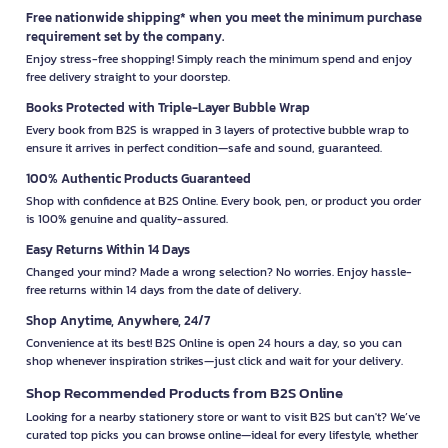
Free nationwide shipping* when you meet the minimum purchase
requirement set by the company.
Enjoy stress-free shopping! Simply reach the minimum spend and enjoy
free delivery straight to your doorstep.
Books Protected with Triple-Layer Bubble Wrap
Every book from B2S is wrapped in 3 layers of protective bubble wrap to
ensure it arrives in perfect condition—safe and sound, guaranteed.
100% Authentic Products Guaranteed
Shop with confidence at B2S Online. Every book, pen, or product you order
is 100% genuine and quality-assured.
Easy Returns Within 14 Days
Changed your mind? Made a wrong selection? No worries. Enjoy hassle-
free returns within 14 days from the date of delivery.
Shop Anytime, Anywhere, 24/7
Convenience at its best! B2S Online is open 24 hours a day, so you can
shop whenever inspiration strikes—just click and wait for your delivery.
Shop Recommended Products from B2S Online
Looking for a nearby stationery store or want to visit B2S but can't? We’ve
curated top picks you can browse online—ideal for every lifestyle, whether