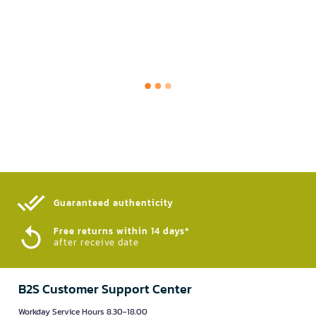
Guaranteed authenticity​
Free returns within 14 days*
after receive date
B2S Customer Support Center
Workday Service Hours 8.30-18.00