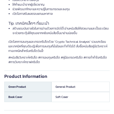
เน้นจิตวิทยาการลงทุน
ให้คำแนะนำจากผู้เชี่ยวชาญ
ช่วยพัฒนาทักษะและความรู้ในการเทรดและลงทุน
เปิดโอกาสรับผลตอบแทนมหาศาล
Tip. เทคนิคเล็กๆ ที่แนะนำ
สร้างแรงบันดาลใจในการอ่านด้วยการจัดโต๊ะอ่านหนังสือให้สวยงามและเป็นระเบียบ
จะช่วยกระตุ้นให้คุณอยากหยิบหนังสือขึ้นมาอ่านบ่อยขึ้น
เปิดโลกการลงทุนและเทรดคริปโตด้วย "Crypto Technical Analysis" รวมบทเรียน
และเทคนิคที่คุณต้องรู้เพื่อการลงทุนที่มั่นใจและทำกำไรได้ สั่งซื้อหนังสือคู่มือวิเคราะห์
ทางเทคนิคสำหรับคริปโตวันนี้!
#หนังสือวิเคราะห์คริปโต #การลงทุนคริปโต #คู่มือเทรดคริปโต #การทำกำไรคริปโต
#การวิเคราะห์กราฟคริปโต
Product Information
Green Product
General Product
Book Cover
Soft Cover