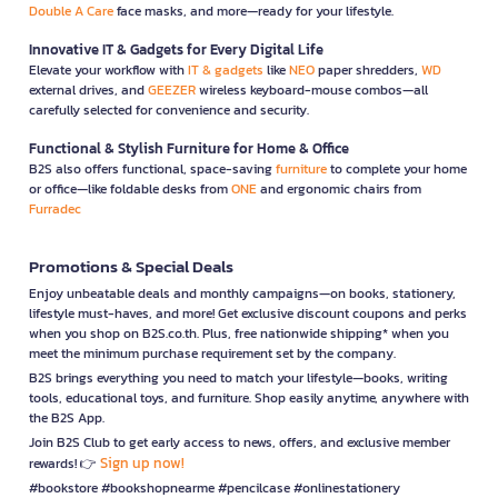
Double A Care
face masks, and more—ready for your lifestyle.
Innovative IT & Gadgets for Every Digital Life
Elevate your workflow with
IT & gadgets
like
NEO
paper shredders,
WD
external drives, and
GEEZER
wireless keyboard-mouse combos—all
carefully selected for convenience and security.
Functional & Stylish Furniture for Home & Office
B2S also offers functional, space-saving
furniture
to complete your home
or office—like foldable desks from
ONE
and ergonomic chairs from
Furradec
Promotions & Special Deals
Enjoy unbeatable deals and monthly campaigns—on books, stationery,
lifestyle must-haves, and more! Get exclusive discount coupons and perks
when you shop on B2S.co.th. Plus, free nationwide shipping* when you
meet the minimum purchase requirement set by the company.
B2S brings everything you need to match your lifestyle—books, writing
tools, educational toys, and furniture. Shop easily anytime, anywhere with
the B2S App.
Join B2S Club to get early access to news, offers, and exclusive member
Sign up now!
rewards! 👉
#bookstore #bookshopnearme #pencilcase #onlinestationery