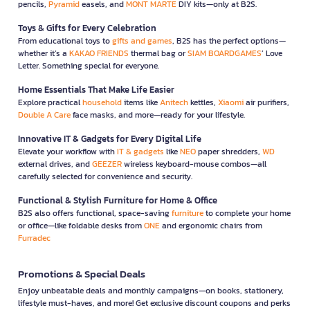
pencils,
Pyramid
easels, and
MONT MARTE
DIY kits—only at B2S.
Toys & Gifts for Every Celebration
From educational toys to
gifts and games
, B2S has the perfect options—
whether it’s a
KAKAO FRIENDS
thermal bag or
SIAM BOARDGAMES
’ Love
Letter. Something special for everyone.
Home Essentials That Make Life Easier
Explore practical
household
items like
Anitech
kettles,
Xiaomi
air purifiers,
Double A Care
face masks, and more—ready for your lifestyle.
Innovative IT & Gadgets for Every Digital Life
Elevate your workflow with
IT & gadgets
like
NEO
paper shredders,
WD
external drives, and
GEEZER
wireless keyboard-mouse combos—all
carefully selected for convenience and security.
Functional & Stylish Furniture for Home & Office
B2S also offers functional, space-saving
furniture
to complete your home
or office—like foldable desks from
ONE
and ergonomic chairs from
Furradec
Promotions & Special Deals
Enjoy unbeatable deals and monthly campaigns—on books, stationery,
lifestyle must-haves, and more! Get exclusive discount coupons and perks