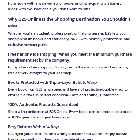
from home with a wide variety of books and high-quality stationery,
along with exclusive deals you don’t want to miss!
Why B2S Online Is the Shopping Destination You Shouldn’t
Miss
Whether you're a student, professional, or lifelong learner, B2S lets you
shop premium books and stationery 24/7—with monthly promotions and
exclusive member perks.
Free nationwide shipping* when you meet the minimum purchase
requirement set by the company.
Enjoy stress-free shopping! Simply reach the minimum spend and enjoy
free delivery straight to your doorstep.
Books Protected with Triple-Layer Bubble Wrap
Every book from B2S is wrapped in 3 layers of protective bubble wrap to
ensure it arrives in perfect condition—safe and sound, guaranteed.
100% Authentic Products Guaranteed
Shop with confidence at B2S Online. Every book, pen, or product you order
is 100% genuine and quality-assured.
Easy Returns Within 14 Days
Changed your mind? Made a wrong selection? No worries. Enjoy hassle-
free returns within 14 days from the date of delivery.