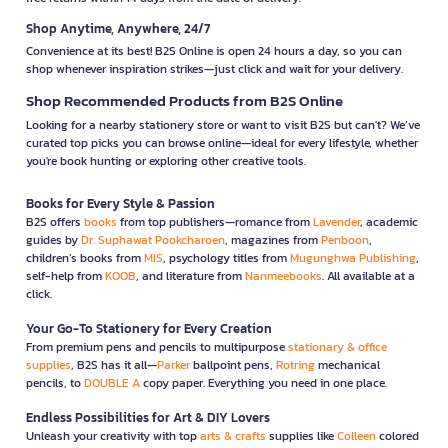
Shop Anytime, Anywhere, 24/7
Convenience at its best! B2S Online is open 24 hours a day, so you can
shop whenever inspiration strikes—just click and wait for your delivery.
Shop Recommended Products from B2S Online
Looking for a nearby stationery store or want to visit B2S but can't? We’ve
curated top picks you can browse online—ideal for every lifestyle, whether
you're book hunting or exploring other creative tools.
Books for Every Style & Passion
B2S offers
books
from top publishers—romance from
Lavender
, academic
guides by
Dr. Suphawat Pookcharoen
, magazines from
Penboon
,
children’s books from
MIS
, psychology titles from
Mugunghwa Publishing
,
self-help from
KOOB
, and literature from
Nanmeebooks
. All available at a
click.
Your Go-To Stationery for Every Creation
From premium pens and pencils to multipurpose
stationary & office
supplies
, B2S has it all—
Parker
ballpoint pens,
Rotring
mechanical
pencils, to
DOUBLE A
copy paper. Everything you need in one place.
Endless Possibilities for Art & DIY Lovers
Unleash your creativity with top
arts & crafts
supplies like
Colleen
colored